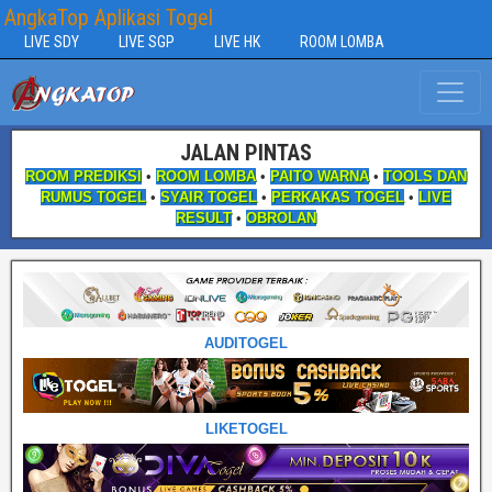
AngkaTop Aplikasi Togel
LIVE SDY
LIVE SGP
LIVE HK
ROOM LOMBA
JALAN PINTAS
ROOM PREDIKSI
•
ROOM LOMBA
•
PAITO WARNA
•
TOOLS DAN
RUMUS TOGEL
•
SYAIR TOGEL
•
PERKAKAS TOGEL
•
LIVE
RESULT
•
OBROLAN
AUDITOGEL
LIKETOGEL