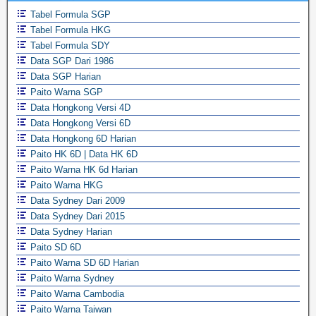
Tabel Formula SGP
Tabel Formula HKG
Tabel Formula SDY
Data SGP Dari 1986
Data SGP Harian
Paito Warna SGP
Data Hongkong Versi 4D
Data Hongkong Versi 6D
Data Hongkong 6D Harian
Paito HK 6D | Data HK 6D
Paito Warna HK 6d Harian
Paito Warna HKG
Data Sydney Dari 2009
Data Sydney Dari 2015
Data Sydney Harian
Paito SD 6D
Paito Warna SD 6D Harian
Paito Warna Sydney
Paito Warna Cambodia
Paito Warna Taiwan