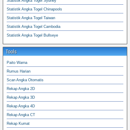
Statistik Angka Togel Sydney
Statistik Angka Togel Chinapools
Statistik Angka Togel Taiwan
Statistik Angka Togel Cambodia
Statistik Angka Togel Bullseye
Tools
Paito Warna
Rumus Harian
Scan Angka Otomatis
Rekap Angka 2D
Rekap Angka 3D
Rekap Angka 4D
Rekap Angka CT
Rekap Kumat