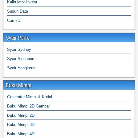
Kalkulator Invest
Susun Data
Cari 2D
Syair Paito
Syair Sydney
Syair Singapore
Syair Hongkong
Buku Mimpi
Generator Mimpi & Kodal
Buku Mimpi 2D Gambar
Buku Mimpi 2D
Buku Mimpi 3D
Buku Mimpi 4D