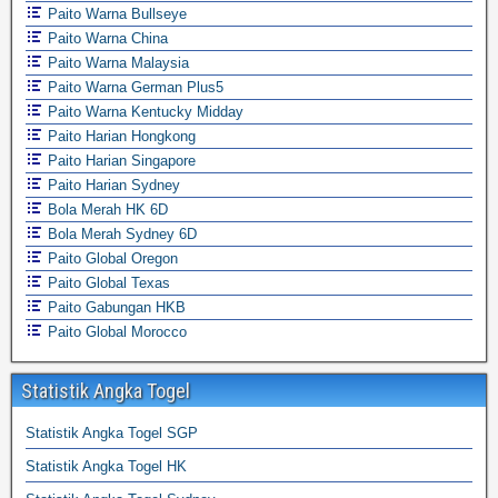
Paito Warna Bullseye
Paito Warna China
Paito Warna Malaysia
Paito Warna German Plus5
Paito Warna Kentucky Midday
Paito Harian Hongkong
Paito Harian Singapore
Paito Harian Sydney
Bola Merah HK 6D
Bola Merah Sydney 6D
Paito Global Oregon
Paito Global Texas
Paito Gabungan HKB
Paito Global Morocco
Statistik Angka Togel
Statistik Angka Togel SGP
Statistik Angka Togel HK