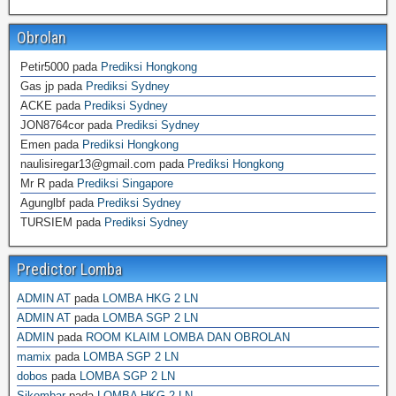
Obrolan
Petir5000
pada
Prediksi Hongkong
Gas jp
pada
Prediksi Sydney
ACKE
pada
Prediksi Sydney
JON8764cor
pada
Prediksi Sydney
Emen
pada
Prediksi Hongkong
naulisiregar13@gmail.com
pada
Prediksi Hongkong
Mr R
pada
Prediksi Singapore
Agunglbf
pada
Prediksi Sydney
TURSIEM
pada
Prediksi Sydney
Predictor Lomba
ADMIN AT
pada
LOMBA HKG 2 LN
ADMIN AT
pada
LOMBA SGP 2 LN
ADMIN
pada
ROOM KLAIM LOMBA DAN OBROLAN
mamix
pada
LOMBA SGP 2 LN
dobos
pada
LOMBA SGP 2 LN
Sikembar
pada
LOMBA HKG 2 LN