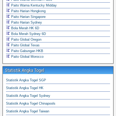
Paito Warna Kentucky Midday
Paito Harian Hongkong
Paito Harian Singapore
Paito Harian Sydney
Bola Merah HK 6D
Bola Merah Sydney 6D
Paito Global Oregon
Paito Global Texas
Paito Gabungan HKB
Paito Global Morocco
Statistik Angka Togel
Statistik Angka Togel SGP
Statistik Angka Togel HK
Statistik Angka Togel Sydney
Statistik Angka Togel Chinapools
Statistik Angka Togel Taiwan