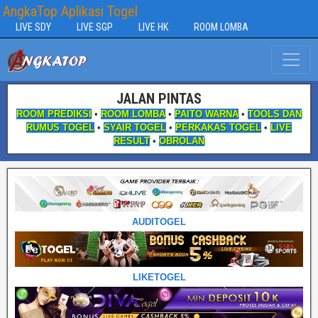
AngkaTop Aplikasi Togel
LIVE SDY
LIVE SGP
LIVE HK
ROOM LOMBA
JALAN PINTAS
ROOM PREDIKSI
•
ROOM LOMBA
•
PAITO WARNA
•
TOOLS DAN
RUMUS TOGEL
•
SYAIR TOGEL
•
PERKAKAS TOGEL
•
LIVE
RESULT
•
OBROLAN
AUDITOGEL
LIKETOGEL