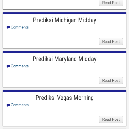
Read Post
Prediksi Michigan Midday
Comments
Read Post
Prediksi Maryland Midday
Comments
Read Post
Prediksi Vegas Morning
Comments
Read Post