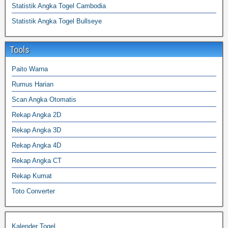
Statistik Angka Togel Cambodia
Statistik Angka Togel Bullseye
Tools
Paito Warna
Rumus Harian
Scan Angka Otomatis
Rekap Angka 2D
Rekap Angka 3D
Rekap Angka 4D
Rekap Angka CT
Rekap Kumat
Toto Converter
Kalender Togel