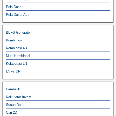
Pola Dasar
Pola Dasar ALL
BBFS Generator
Kombinasi
Kombinasi 4D
Multi Kombinasi
Kolaborasi LN
LN vs DN
Pembalik
Kalkulator Invest
Susun Data
Cari 2D