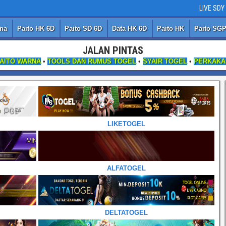
LIVE SDY
rna
Paito HK 6D
Paito SD 6D
Data HK 6D
Paito HK
Paito SG
JALAN PINTAS
AITO WARNA
•
TOOLS DAN RUMUS TOGEL
•
SYAIR TOGEL
•
PERKAKA
LIKETOGEL
ALFATOGEL
DELTATOGEL