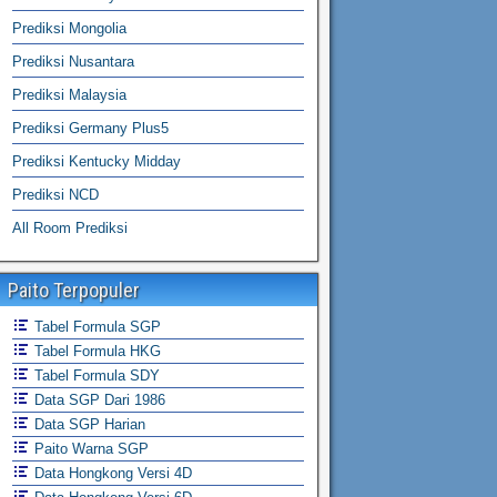
Prediksi Mongolia
Prediksi Nusantara
Prediksi Malaysia
Prediksi Germany Plus5
Prediksi Kentucky Midday
Prediksi NCD
All Room Prediksi
Paito Terpopuler
Tabel Formula SGP
Tabel Formula HKG
Tabel Formula SDY
Data SGP Dari 1986
Data SGP Harian
Paito Warna SGP
Data Hongkong Versi 4D