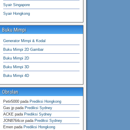
Syair Singapore
Syair Hongkong
Buku Mimpi
Generator Mimpi & Kodal
Buku Mimpi 2D Gambar
Buku Mimpi 2D
Buku Mimpi 3D
Buku Mimpi 4D
Obrolan
Petir5000
pada
Prediksi Hongkong
Gas jp
pada
Prediksi Sydney
ACKE
pada
Prediksi Sydney
JON8764cor
pada
Prediksi Sydney
Emen
pada
Prediksi Hongkong