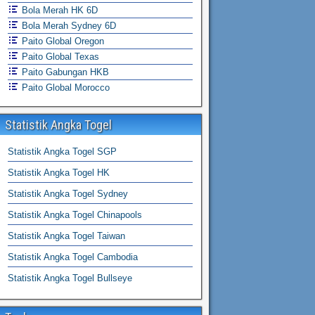
Bola Merah HK 6D
Bola Merah Sydney 6D
Paito Global Oregon
Paito Global Texas
Paito Gabungan HKB
Paito Global Morocco
Statistik Angka Togel
Statistik Angka Togel SGP
Statistik Angka Togel HK
Statistik Angka Togel Sydney
Statistik Angka Togel Chinapools
Statistik Angka Togel Taiwan
Statistik Angka Togel Cambodia
Statistik Angka Togel Bullseye