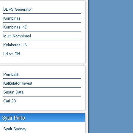
BBFS Generator
Kombinasi
Kombinasi 4D
Multi Kombinasi
Kolaborasi LN
LN vs DN
Pembalik
Kalkulator Invest
Susun Data
Cari 2D
Syair Paito
Syair Sydney