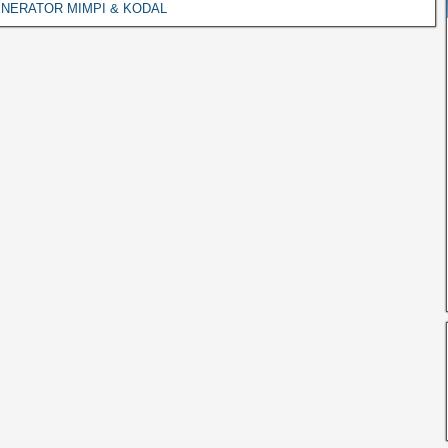
NERATOR MIMPI & KODAL