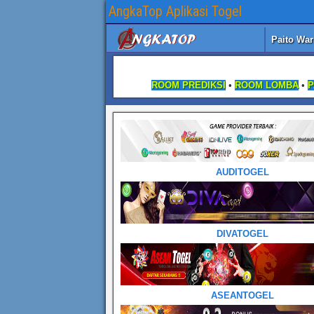
AngkaTop Aplikasi Togel
Paito Wa
ROOM PREDIKSI
•
ROOM LOMBA
•
P
AUDITOGEL
DIVATOGEL
ASEANTOGEL