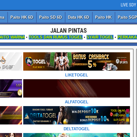
LIVE SDY
rna
Paito HK 6D
Paito SD 6D
Data HK 6D
Paito HK
Paito SG
JALAN PINTAS
AITO WARNA
•
TOOLS DAN RUMUS TOGEL
•
SYAIR TOGEL
•
PERKAKA
LIKETOGEL
ALFATOGEL
DELTATOGEL