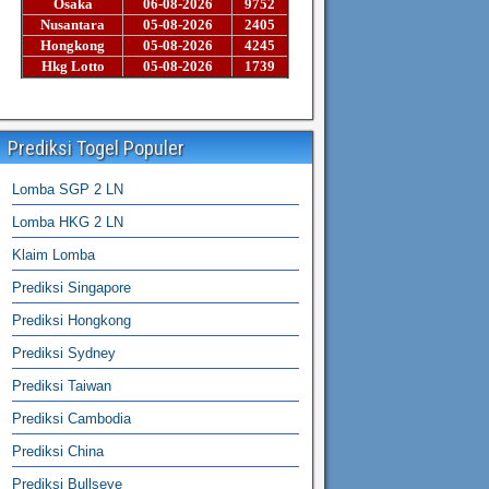
Prediksi Togel Populer
Lomba SGP 2 LN
Lomba HKG 2 LN
Klaim Lomba
Prediksi Singapore
Prediksi Hongkong
Prediksi Sydney
Prediksi Taiwan
Prediksi Cambodia
Prediksi China
Prediksi Bullseye