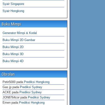
Syair Singapore
Syair Hongkong
Buku Mimpi
Generator Mimpi & Kodal
Buku Mimpi 2D Gambar
Buku Mimpi 2D
Buku Mimpi 3D
Buku Mimpi 4D
Obrolan
Petir5000
pada
Prediksi Hongkong
Gas jp
pada
Prediksi Sydney
ACKE
pada
Prediksi Sydney
JON8764cor
pada
Prediksi Sydney
Emen
pada
Prediksi Hongkong