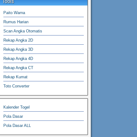
Tools
Paito Warna
Rumus Harian
Scan Angka Otomatis
Rekap Angka 2D
Rekap Angka 3D
Rekap Angka 4D
Rekap Angka CT
Rekap Kumat
Toto Converter
Kalender Togel
Pola Dasar
Pola Dasar ALL