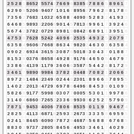
2
5
2
8
1
8
6
5
2
7
5
5
7
4
2
7
6
6
9
6
8
3
8
5
4
7
8
8
6
5
8
9
6
1
7
6
2
9
0
9
5
2
0
6
6
9
4
0
7
7
1
0
1
6
7
8
9
5
6
2
7
9
6
2
8
8
1
7
8
6
7
3
5
6
2
7
6
8
3
2
1
0
3
2
5
6
5
8
8
7
4
0
9
0
9
5
2
8
3
2
4
1
9
3
3
6
4
6
8
5
9
8
9
3
3
2
2
0
6
6
9
0
1
4
5
7
8
1
3
4
9
9
6
1
7
3
9
2
4
6
5
6
7
4
2
3
7
8
2
1
0
7
2
9
2
8
9
8
1
9
0
8
4
2
6
6
8
9
1
1
3
9
5
1
6
4
7
5
3
8
7
6
2
8
1
5
2
4
2
6
4
0
9
6
6
2
5
3
5
8
4
9
3
2
5
2
0
7
9
7
6
3
5
8
4
9
6
0
6
6
7
6
6
8
5
8
6
3
4
7
9
8
2
0
2
4
6
3
0
3
6
3
5
8
4
0
9
0
2
2
6
9
3
4
7
3
6
1
5
6
3
0
8
7
6
5
0
1
8
9
3
0
4
3
7
0
1
8
8
7
8
1
5
3
8
0
3
7
6
4
8
6
5
8
4
4
9
2
8
1
9
1
7
6
4
4
6
5
0
5
4
6
7
9
7
3
3
8
6
5
4
1
3
9
3
1
1
7
9
7
3
6
0
6
6
3
5
8
7
6
5
4
4
2
6
8
1
7
2
9
3
4
6
1
7
9
8
9
0
9
9
9
8
4
3
3
7
8
2
1
0
4
4
8
3
7
0
8
2
1
2
0
6
6
3
8
9
7
2
9
1
4
8
4
3
2
3
4
9
4
0
2
4
4
8
2
3
0
1
1
8
9
6
6
3
7
8
9
5
5
1
4
0
2
2
2
0
1
3
4
4
7
2
9
2
6
9
7
8
6
6
4
9
6
6
8
4
5
3
8
0
1
0
9
9
5
8
2
6
8
9
1
7
7
5
5
9
9
8
8
0
3
0
7
7
0
0
0
5
5
5
3
0
1
1
9
9
7
8
6
3
1
4
0
4
6
8
6
0
6
7
2
6
5
2
2
3
3
6
9
9
9
3
0
3
6
2
5
2
7
5
7
9
0
9
7
8
7
1
8
9
4
5
3
8
4
0
0
6
6
7
8
0
6
6
8
5
3
5
8
0
1
1
9
1
9
4
6
7
4
2
8
2
5
7
4
1
1
3
4
6
8
7
1
8
2
5
9
3
3
2
6
7
3
1
3
3
3
5
8
6
9
5
9
5
0
2
4
1
5
8
4
4
5
9
6
0
9
0
9
7
8
7
2
9
4
6
8
7
6
5
6
8
8
7
6
7
6
8
5
8
8
3
0
3
9
7
3
7
1
2
8
0
5
5
8
4
5
6
2
4
9
5
3
8
3
4
6
1
7
4
0
2
9
2