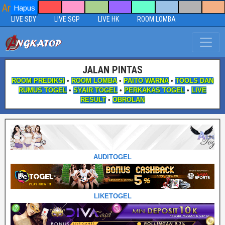
AngkaTop Aplikasi Togel
Hapus
LIVE SDY
LIVE SGP
LIVE HK
ROOM LOMBA
JALAN PINTAS
ROOM PREDIKSI
•
ROOM LOMBA
•
PAITO WARNA
•
TOOLS DAN
RUMUS TOGEL
•
SYAIR TOGEL
•
PERKAKAS TOGEL
•
LIVE
RESULT
•
OBROLAN
AUDITOGEL
LIKETOGEL