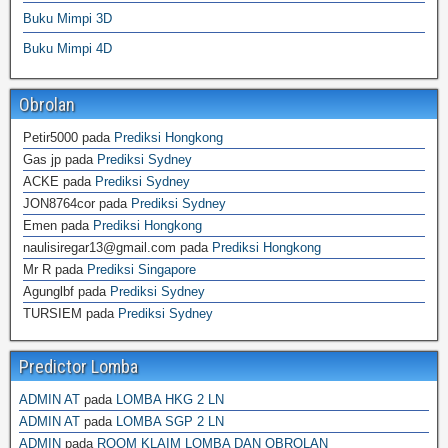
Buku Mimpi 3D
Buku Mimpi 4D
Obrolan
Petir5000
pada
Prediksi Hongkong
Gas jp
pada
Prediksi Sydney
ACKE
pada
Prediksi Sydney
JON8764cor
pada
Prediksi Sydney
Emen
pada
Prediksi Hongkong
naulisiregar13@gmail.com
pada
Prediksi Hongkong
Mr R
pada
Prediksi Singapore
Agunglbf
pada
Prediksi Sydney
TURSIEM
pada
Prediksi Sydney
Predictor Lomba
ADMIN AT
pada
LOMBA HKG 2 LN
ADMIN AT
pada
LOMBA SGP 2 LN
ADMIN
pada
ROOM KLAIM LOMBA DAN OBROLAN