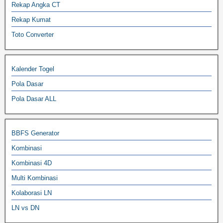
Rekap Angka CT
Rekap Kumat
Toto Converter
Kalender Togel
Pola Dasar
Pola Dasar ALL
BBFS Generator
Kombinasi
Kombinasi 4D
Multi Kombinasi
Kolaborasi LN
LN vs DN