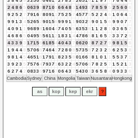
3
8
4
5
9
3
2
5
0
5
0
4
6
1
7
2
7
8
3
2
2
6
5
1
6
1
1
9
7
7
7
6
4
4
8
2
4
8
6
5
0
6
3
9
3
8
7
1
0
1
6
6
4
8
3
1
4
9
3
3
7
8
5
9
5
2
5
6
0
6
9
2
5
2
7
7
9
1
6
7
8
0
9
1
1
7
5
2
5
7
4
5
7
7
5
5
2
2
4
6
1
0
6
4
1
9
9
1
3
4
5
2
6
5
2
9
0
1
5
6
9
9
9
1
1
9
0
3
2
5
9
0
1
5
6
9
9
0
7
7
4
0
9
1
1
9
6
8
9
8
1
6
0
4
4
7
4
0
5
5
6
3
5
3
8
1
1
2
8
1
0
3
6
5
2
4
6
8
6
5
0
4
9
5
5
5
6
1
1
2
1
8
3
1
4
4
7
8
6
5
8
1
6
5
2
3
3
7
2
9
4
3
3
9
3
1
7
1
5
6
6
1
8
5
4
4
0
4
3
7
0
6
2
0
2
8
7
2
7
9
9
8
1
5
6
1
9
4
4
8
5
7
0
6
6
7
4
6
4
1
7
2
8
0
8
5
7
3
5
8
7
2
3
2
5
6
2
5
3
8
9
8
1
4
5
4
6
5
1
6
1
7
9
1
1
8
2
3
5
8
0
1
6
6
3
8
1
0
1
1
5
5
3
7
1
3
9
2
3
5
7
5
7
6
4
7
9
3
7
1
6
3
2
2
4
5
7
0
6
6
7
8
2
5
7
1
5
2
1
3
6
2
7
4
2
0
8
3
3
6
9
7
1
6
7
0
6
4
3
7
5
4
3
0
3
3
6
5
8
4
0
9
3
3
6
Cambodia
Sydney
China
Mongolia
Taiwan
Nusantara
Hongkong