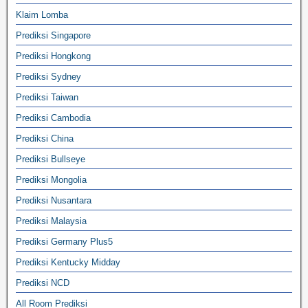
Klaim Lomba
Prediksi Singapore
Prediksi Hongkong
Prediksi Sydney
Prediksi Taiwan
Prediksi Cambodia
Prediksi China
Prediksi Bullseye
Prediksi Mongolia
Prediksi Nusantara
Prediksi Malaysia
Prediksi Germany Plus5
Prediksi Kentucky Midday
Prediksi NCD
All Room Prediksi