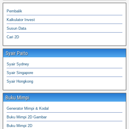
Pembalik
Kalkulator Invest
Susun Data
Cari 2D
Syair Paito
Syair Sydney
Syair Singapore
Syair Hongkong
Buku Mimpi
Generator Mimpi & Kodal
Buku Mimpi 2D Gambar
Buku Mimpi 2D