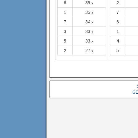
6
35
2
x
1
35
7
x
7
34
6
x
3
33
1
x
5
33
4
x
2
27
5
x
GE