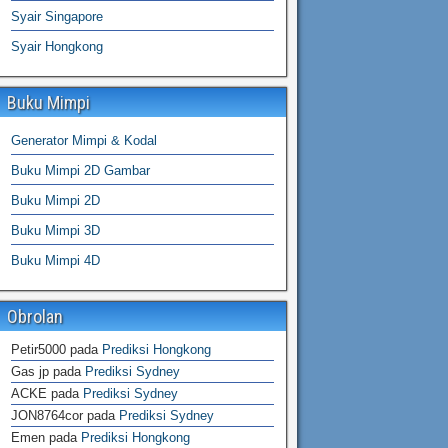
Syair Singapore
Syair Hongkong
Buku Mimpi
Generator Mimpi & Kodal
Buku Mimpi 2D Gambar
Buku Mimpi 2D
Buku Mimpi 3D
Buku Mimpi 4D
Obrolan
Petir5000
pada
Prediksi Hongkong
Gas jp
pada
Prediksi Sydney
ACKE
pada
Prediksi Sydney
JON8764cor
pada
Prediksi Sydney
Emen
pada
Prediksi Hongkong