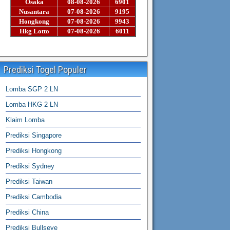
Prediksi Togel Populer
Lomba SGP 2 LN
Lomba HKG 2 LN
Klaim Lomba
Prediksi Singapore
Prediksi Hongkong
Prediksi Sydney
Prediksi Taiwan
Prediksi Cambodia
Prediksi China
Prediksi Bullseye