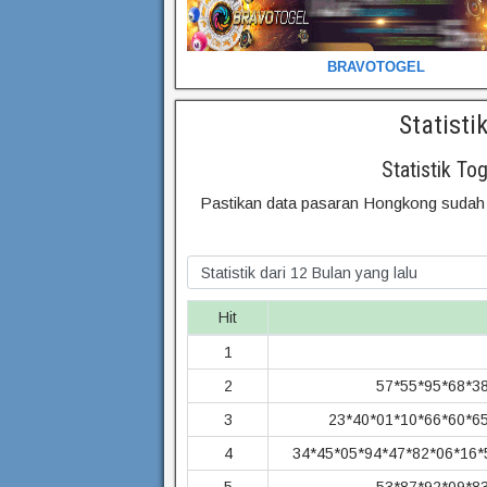
BRAVOTOGEL
Statist
Statistik T
Pastikan data pasaran Hongkong sudah ter
Hit
1
2
57*55*95*68*3
3
23*40*01*10*66*60*6
4
34*45*05*94*47*82*06*16*