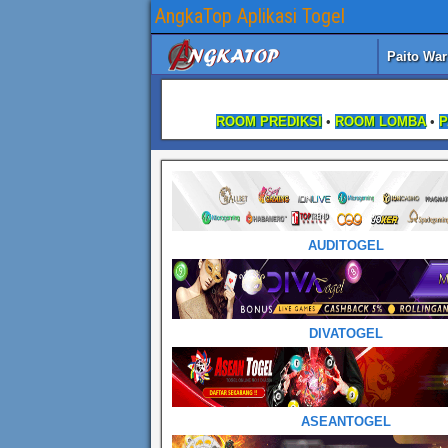
AngkaTop Aplikasi Togel
Paito Wa
ROOM PREDIKSI
•
ROOM LOMBA
•
P
AUDITOGEL
DIVATOGEL
ASEANTOGEL