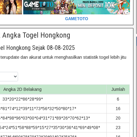
GAMETOTO
ik Angka Togel Hongkong
ogel Hongkong Sejak 08-08-2025
update dan akurat untuk menghasilkan statistik togel lebih jitu
Angka 2D Belakang
Jumlah
33*20*22*86*28*99*
6
8*81*74*12*39*11*73*56*32*50*80*17*
16
5*84*98*96*03*00*04*31*71*89*26*70*62*13*
20
54*24*51*58*88*59*15*27*35*30*36*41*69*49*08*
23