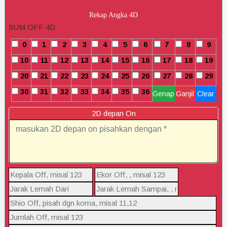
Rekap Angka 4D
SUM OFF 4D
0
1
2
3
4
5
6
7
8
9
10
11
12
13
14
15
16
17
18
19
20
21
22
23
24
25
26
27
28
29
30
31
32
33
34
35
36
Genap
Ganjil
Clear
2D depan On