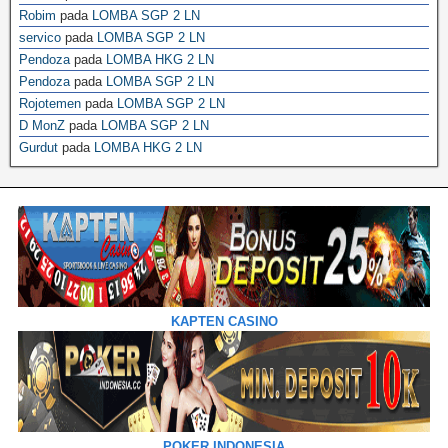
Robim
pada
LOMBA SGP 2 LN
servico
pada
LOMBA SGP 2 LN
Pendoza
pada
LOMBA HKG 2 LN
Pendoza
pada
LOMBA SGP 2 LN
Rojotemen
pada
LOMBA SGP 2 LN
D MonZ
pada
LOMBA SGP 2 LN
Gurdut
pada
LOMBA HKG 2 LN
KAPTEN CASINO
POKER INDONESIA