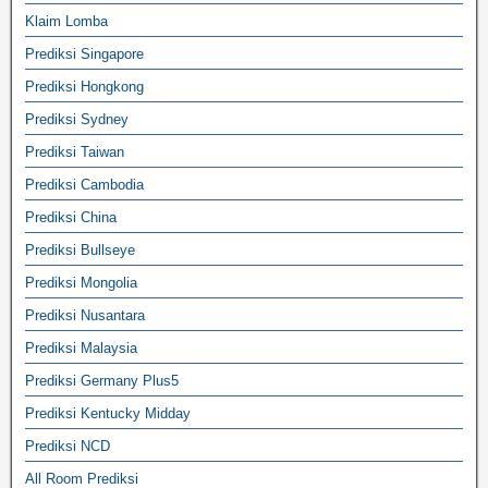
Klaim Lomba
Prediksi Singapore
Prediksi Hongkong
Prediksi Sydney
Prediksi Taiwan
Prediksi Cambodia
Prediksi China
Prediksi Bullseye
Prediksi Mongolia
Prediksi Nusantara
Prediksi Malaysia
Prediksi Germany Plus5
Prediksi Kentucky Midday
Prediksi NCD
All Room Prediksi