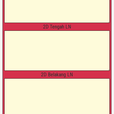
2D Tengah LN
2D Belakang LN