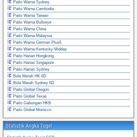
Paito Warna Sydney
Paito Warna Cambodia
Paito Warna Taiwan
Paito Warna Bullseye
Paito Warna China
Paito Warna Malaysia
Paito Warna German Plus5
Paito Warna Kentucky Midday
Paito Harian Hongkong
Paito Harian Singapore
Paito Harian Sydney
Bola Merah HK 6D
Bola Merah Sydney 6D
Paito Global Oregon
Paito Global Texas
Paito Gabungan HKB
Paito Global Morocco
Statistik Angka Togel