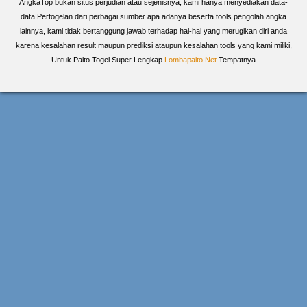
AngkaTop bukan situs perjudian atau sejenisnya, kami hanya menyediakan data-
data Pertogelan dari perbagai sumber apa adanya beserta tools pengolah angka
lainnya, kami tidak bertanggung jawab terhadap hal-hal yang merugikan diri anda
karena kesalahan result maupun prediksi ataupun kesalahan tools yang kami miliki,
Untuk Paito Togel Super Lengkap
Lombapaito.Net
Tempatnya