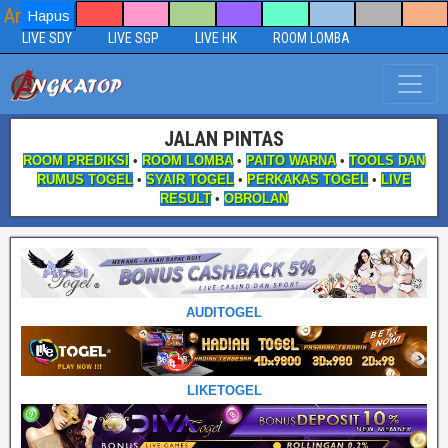
AngkaTop Aplikasi Togel
Hapus
LIVE SDY
LIVE SGP
LIVE HK
ROOM LOMBA
JALAN PINTAS
ROOM PREDIKSI
•
ROOM LOMBA
•
PAITO WARNA
•
TOOLS DAN
RUMUS TOGEL
•
SYAIR TOGEL
•
PERKAKAS TOGEL
•
LIVE
RESULT
•
OBROLAN
AUDITOGEL
LIKETOGEL