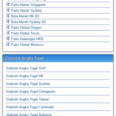
Paito Harian Singapore
Paito Harian Sydney
Bola Merah HK 6D
Bola Merah Sydney 6D
Paito Global Oregon
Paito Global Texas
Paito Gabungan HKB
Paito Global Morocco
Statistik Angka Togel
Statistik Angka Togel SGP
Statistik Angka Togel HK
Statistik Angka Togel Sydney
Statistik Angka Togel Chinapools
Statistik Angka Togel Taiwan
Statistik Angka Togel Cambodia
Statistik Angka Togel Bullseye