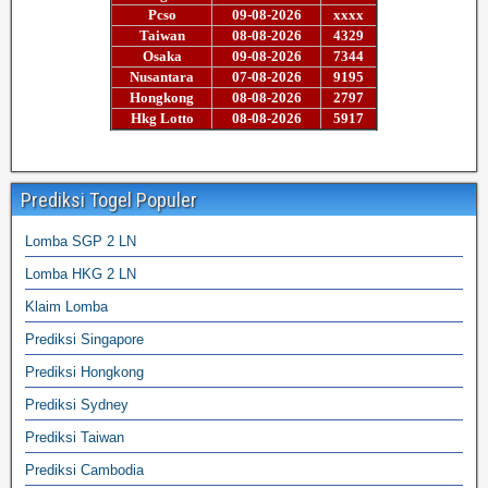
Prediksi Togel Populer
Lomba SGP 2 LN
Lomba HKG 2 LN
Klaim Lomba
Prediksi Singapore
Prediksi Hongkong
Prediksi Sydney
Prediksi Taiwan
Prediksi Cambodia