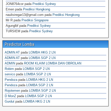
JON8764cor
pada
Prediksi Sydney
Emen
pada
Prediksi Hongkong
naulisiregar13@gmail.com
pada
Prediksi Hongkong
Mr R
pada
Prediksi Singapore
Agunglbf
pada
Prediksi Sydney
TURSIEM
pada
Prediksi Sydney
Predictor Lomba
ADMIN AT
pada
LOMBA HKG 2 LN
ADMIN AT
pada
LOMBA SGP 2 LN
ADMIN
pada
ROOM KLAIM LOMBA DAN OBROLAN
Robim
pada
LOMBA SGP 2 LN
servico
pada
LOMBA SGP 2 LN
Pendoza
pada
LOMBA HKG 2 LN
Pendoza
pada
LOMBA SGP 2 LN
Rojotemen
pada
LOMBA SGP 2 LN
D MonZ
pada
LOMBA SGP 2 LN
Gurdut
pada
LOMBA HKG 2 LN