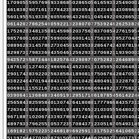
1
7
0
9
0
5
5
5
9
5
7
6
9
6
9
3
3
8
6
8
5
0
2
8
6
5
0
5
6
1
6
5
9
3
3
2
5
4
9
0
0
0
4
6
1
8
3
8
2
9
0
7
1
6
1
7
3
7
8
4
2
3
5
8
9
3
0
5
4
9
1
8
2
3
4
9
4
4
3
0
8
9
6
6
5
6
0
1
9
5
5
5
1
9
3
3
8
2
6
0
5
5
6
9
6
4
3
2
6
0
1
1
0
4
5
4
9
2
2
0
9
2
8
6
5
2
0
6
1
4
2
0
2
7
8
6
2
5
4
9
0
5
9
2
2
1
3
2
3
8
0
7
0
7
7
5
3
9
2
4
6
2
6
2
5
3
8
2
1
7
5
2
6
2
8
3
4
8
1
3
5
8
8
1
4
5
9
8
8
2
0
3
7
5
6
2
8
3
7
0
8
5
4
2
7
6
1
5
9
5
9
8
5
7
6
0
6
1
6
0
2
7
9
7
5
9
9
0
0
6
6
6
0
0
1
4
1
5
7
5
6
3
9
3
3
9
5
2
7
0
4
4
0
8
8
9
6
2
8
3
1
4
5
7
8
6
2
7
3
0
4
5
9
1
6
2
9
5
3
8
2
8
6
4
7
4
2
4
3
9
7
8
1
9
8
2
9
8
7
3
1
7
9
8
3
3
6
9
4
3
5
0
4
6
1
2
5
6
2
9
3
3
3
7
0
6
8
2
1
1
9
3
9
0
0
0
9
4
3
5
7
2
9
5
8
7
3
4
4
8
1
8
2
5
7
6
4
3
2
9
0
9
7
7
0
7
5
2
8
2
1
2
6
4
6
8
9
8
1
8
7
6
1
0
1
1
2
7
4
0
2
2
9
8
6
9
6
4
1
4
5
2
3
0
1
1
3
1
8
5
6
5
2
0
2
8
6
4
8
3
2
9
0
1
7
4
2
8
3
9
2
2
0
2
5
6
3
8
5
8
4
1
8
9
0
8
1
9
7
5
0
6
7
6
4
2
8
4
7
0
5
5
6
3
8
2
2
4
6
4
7
0
1
9
4
4
8
4
3
1
1
6
7
0
9
1
0
4
2
6
4
8
0
4
9
1
1
3
2
2
8
7
9
7
9
0
6
9
0
1
1
1
5
5
2
1
6
7
2
6
1
6
9
5
5
8
9
8
5
0
6
6
6
9
4
4
9
2
2
3
7
7
5
8
3
2
0
3
9
0
6
4
1
1
3
6
8
4
8
3
3
4
0
9
1
9
1
2
9
5
1
7
1
8
6
1
8
7
8
5
4
5
6
1
4
2
2
4
2
5
6
5
8
4
3
8
2
5
9
5
8
4
0
1
3
0
7
4
2
6
4
1
8
0
8
8
1
7
7
7
9
6
6
8
4
3
5
7
3
1
7
2
6
3
6
4
1
9
3
8
4
9
6
6
3
9
9
6
1
9
1
4
8
1
7
6
5
2
2
1
0
3
0
5
5
5
6
4
8
0
2
2
9
6
7
1
8
8
7
1
0
2
0
6
7
4
3
3
9
3
7
8
6
6
7
3
4
2
4
6
9
1
4
9
6
4
1
8
2
0
5
4
0
4
4
8
9
7
9
3
3
7
9
6
2
5
5
1
0
5
3
7
2
3
5
7
0
8
4
3
7
1
2
3
0
5
1
6
7
0
5
4
9
3
1
4
1
6
9
1
8
2
1
5
7
5
2
2
3
5
2
4
6
8
1
8
9
6
9
2
5
9
1
1
3
1
7
5
3
2
5
6
4
1
0
6
5
2
5
1
3
9
7
6
4
4
2
7
0
2
0
2
8
7
9
1
5
0
5
0
3
1
7
4
4
8
6
2
5
8
0
7
7
1
0
0
3
7
3
1