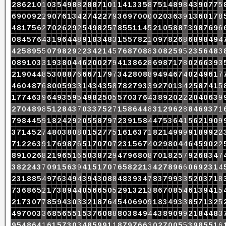
2
8
6
2
1
0
1
0
3
5
4
9
8
8
2
8
8
7
1
0
1
1
4
1
3
3
5
8
7
5
1
4
8
9
8
4
3
9
0
7
7
5
6
9
0
0
9
2
2
9
0
7
6
1
3
4
2
7
4
2
2
7
9
3
6
9
7
0
0
0
0
2
0
3
6
3
9
1
3
6
0
1
7
8
4
8
1
7
5
6
2
7
0
2
6
2
9
2
5
4
9
8
2
5
7
8
5
5
1
1
4
5
2
1
0
5
8
8
7
3
9
8
7
6
9
6
0
8
4
5
7
6
4
3
1
9
6
4
4
8
9
1
8
3
4
8
3
1
5
5
7
8
2
1
0
9
7
8
2
6
8
6
8
9
8
4
9
4
4
2
5
8
9
5
5
0
7
9
8
2
9
2
2
3
4
2
1
4
5
7
6
8
7
0
8
8
3
0
8
2
5
9
5
2
3
5
6
4
8
3
0
8
9
1
0
3
3
1
9
3
8
0
4
4
6
2
0
0
2
7
9
4
1
3
8
6
2
8
6
9
8
7
1
7
8
0
2
6
6
3
9
3
2
1
9
0
4
4
8
5
3
0
8
8
7
6
6
6
7
1
7
9
7
3
4
2
8
0
8
8
9
4
9
4
6
7
4
0
2
4
9
6
1
7
4
6
0
4
8
7
6
8
0
0
5
9
3
3
1
4
3
4
3
5
8
7
8
2
7
9
3
3
9
2
7
0
1
3
4
2
5
8
7
4
1
5
1
7
7
4
6
3
9
6
4
9
3
5
9
5
4
9
8
2
5
0
5
5
7
0
3
7
6
4
3
8
9
2
0
2
2
2
0
4
0
6
3
9
2
7
0
4
8
9
8
5
1
2
8
4
3
7
0
3
3
7
5
2
7
1
5
8
6
4
4
8
3
1
2
9
6
2
8
8
4
6
9
3
7
1
7
9
8
4
4
5
9
1
8
2
4
2
9
2
0
5
5
8
7
9
7
2
3
9
1
5
8
4
4
7
5
3
6
4
1
5
6
2
1
9
0
9
3
7
1
4
5
2
7
4
8
0
3
8
0
8
0
1
5
2
7
7
5
1
6
1
6
3
7
1
8
2
1
4
9
9
9
9
1
8
9
9
2
2
7
1
2
2
6
3
9
1
7
6
9
8
7
6
5
1
7
0
7
0
7
2
3
1
5
6
7
4
0
2
9
8
0
4
4
6
4
5
9
0
2
2
8
9
1
0
2
6
8
2
1
9
6
5
1
6
5
0
3
8
7
2
9
4
7
9
6
8
0
8
7
0
1
8
2
5
7
9
2
6
8
3
4
7
3
8
2
2
4
3
7
0
9
1
5
6
3
9
4
1
5
1
7
0
7
6
5
8
2
2
1
3
4
2
7
8
9
6
6
0
6
9
2
3
1
4
2
3
1
8
8
5
4
9
7
6
3
4
9
4
3
9
4
3
0
8
8
4
8
3
9
3
4
7
8
3
7
9
9
3
3
5
2
0
3
7
1
8
7
3
6
8
6
5
2
1
7
3
8
9
4
4
0
5
6
6
5
0
5
2
9
1
3
2
1
3
8
6
7
0
8
5
4
6
1
3
9
4
1
5
2
1
7
3
0
7
7
8
5
9
4
3
0
3
3
2
1
8
7
6
4
5
4
0
6
9
0
9
1
8
3
4
9
3
3
8
5
7
1
3
2
5
4
9
7
0
0
3
3
6
8
5
6
5
5
1
5
3
7
6
0
8
8
8
0
3
8
4
9
4
4
3
8
9
0
9
9
2
1
8
4
4
8
3
9
5
4
8
6
4
1
6
1
5
7
3
0
3
4
8
5
9
9
1
1
8
7
9
7
6
6
3
0
2
7
0
0
5
5
3
9
8
5
5
1
6