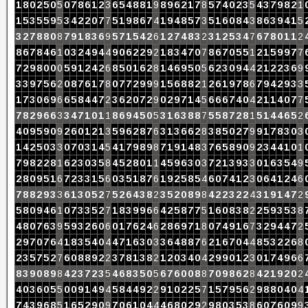
1
8
0
2
5
0
5
0
7
8
6
1
2
3
6
5
4
8
8
1
9
8
9
6
2
1
7
8
5
7
4
0
2
3
5
4
3
7
9
8
2
1
1
5
3
5
5
9
5
3
4
2
2
0
7
7
5
1
9
8
6
7
4
1
9
4
8
5
7
3
5
1
6
0
8
4
3
8
6
3
9
4
1
5
3
2
7
8
8
0
8
7
9
1
8
3
6
9
5
7
1
5
4
2
6
1
2
7
4
8
3
2
3
1
2
5
3
4
7
6
7
8
0
1
1
2
8
6
7
8
4
6
1
0
3
2
4
9
4
4
9
0
6
2
2
9
2
1
8
3
4
7
0
7
8
6
7
0
5
5
1
2
1
5
9
9
7
7
7
2
9
8
0
0
0
5
9
1
2
4
2
6
8
5
0
1
6
2
8
1
4
6
9
5
0
5
6
2
3
0
9
4
4
2
1
2
2
3
6
9
3
3
9
7
5
6
2
0
8
7
6
1
7
8
0
7
7
2
9
9
9
1
5
6
8
8
2
1
2
6
1
9
7
8
6
7
9
4
2
9
3
3
1
7
3
0
6
9
6
6
5
8
4
4
7
2
3
6
2
0
7
2
9
0
2
9
7
1
4
5
6
6
6
7
4
0
4
2
1
1
4
0
7
7
7
8
2
9
6
6
3
3
4
7
1
0
1
1
8
6
9
4
5
0
5
3
1
6
3
8
8
7
5
5
8
7
2
8
1
5
1
4
4
6
5
2
4
0
9
5
9
0
9
2
6
0
1
2
1
3
5
9
6
2
8
7
6
3
1
3
6
6
2
8
3
8
5
0
2
7
9
9
1
7
8
3
0
3
1
4
2
5
0
3
3
0
7
0
3
1
4
5
4
1
7
9
8
9
8
7
1
9
1
4
8
3
7
6
5
8
9
0
9
2
3
4
4
1
0
1
7
9
8
2
2
8
1
6
2
3
0
3
5
8
4
5
2
8
0
1
1
4
5
9
6
3
0
3
7
2
1
3
9
3
3
0
1
6
3
5
4
9
2
8
0
9
5
1
6
7
2
3
3
1
5
6
0
3
5
1
8
7
6
1
9
2
5
8
5
4
6
0
7
4
1
2
3
0
6
4
1
2
4
6
7
8
8
2
9
3
3
6
1
3
0
5
2
7
5
2
6
4
3
8
2
3
5
2
0
8
9
8
4
2
2
3
2
2
4
3
1
9
1
4
7
2
5
8
0
9
4
6
1
0
7
3
3
5
2
7
1
8
3
9
9
6
6
4
2
5
8
7
7
5
1
6
0
8
3
8
2
2
5
9
3
5
3
8
4
8
0
7
6
3
9
5
9
3
2
6
0
6
0
1
7
6
2
4
6
2
8
6
9
7
1
8
0
7
4
9
1
6
7
3
2
9
4
4
7
2
2
9
7
0
7
6
4
1
8
3
5
4
0
4
4
7
1
6
3
0
3
3
6
4
8
8
7
6
2
1
6
7
0
4
4
8
5
3
2
2
6
8
2
3
5
7
5
2
7
6
0
8
8
9
2
2
3
7
8
1
3
8
2
1
2
0
3
4
0
4
2
9
9
0
1
2
3
0
1
7
4
9
6
6
8
3
9
0
8
9
8
4
2
3
7
2
3
5
4
6
8
3
5
0
5
6
7
6
0
0
8
8
7
0
9
8
6
2
8
4
2
1
9
2
0
2
4
0
3
6
0
5
5
0
0
9
1
4
9
4
5
8
4
4
9
2
2
9
1
0
2
2
5
7
1
5
7
9
5
6
2
9
8
8
0
4
0
4
7
4
3
9
6
8
5
1
6
5
2
9
0
9
7
0
6
1
0
4
4
4
6
8
0
2
9
2
9
8
0
3
5
3
8
6
0
7
6
0
9
9