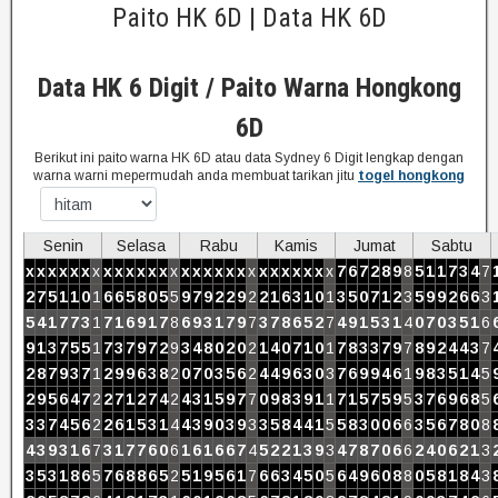
Paito HK 6D | Data HK 6D
Data HK 6 Digit / Paito Warna Hongkong
6D
Berikut ini paito warna HK 6D atau data Sydney 6 Digit lengkap dengan
warna warni mepermudah anda membuat tarikan jitu
togel hongkong
Senin
Selasa
Rabu
Kamis
Jumat
Sabtu
x
x
x
x
x
x
x
x
x
x
x
x
x
x
x
x
x
x
x
x
x
x
x
x
x
x
x
x
7
6
7
2
8
9
8
5
1
1
7
3
4
7
2
7
5
1
1
0
1
6
6
5
8
0
5
5
9
7
9
2
2
9
2
2
1
6
3
1
0
1
3
5
0
7
1
2
3
5
9
9
2
6
6
3
5
4
1
7
7
3
1
7
1
6
9
1
7
8
6
9
3
1
7
9
7
3
7
8
6
5
2
7
4
9
1
5
3
1
4
0
7
0
3
5
1
6
9
1
3
7
5
5
1
7
3
7
9
7
2
9
3
4
8
0
2
0
2
1
4
0
7
1
0
1
7
8
3
3
7
9
7
8
9
2
4
4
3
7
2
8
7
9
3
7
1
2
9
9
6
3
8
2
0
7
0
3
5
6
2
4
4
9
6
3
0
3
7
6
9
9
4
6
1
9
8
3
5
1
4
5
2
9
5
6
4
7
2
2
7
1
2
7
4
2
4
3
1
5
9
7
7
0
9
8
3
9
1
1
7
1
5
7
5
9
5
3
7
6
9
6
8
5
3
3
7
4
5
6
2
2
6
1
5
3
1
4
4
3
9
0
3
9
3
3
5
8
4
4
1
5
5
8
3
0
0
6
6
3
5
6
7
8
0
8
4
3
9
3
1
6
7
3
1
7
7
6
0
6
1
6
1
6
6
7
4
5
2
2
1
3
9
3
4
7
8
7
0
6
6
2
4
0
6
2
1
3
3
5
3
1
8
6
5
7
6
8
8
6
5
2
5
1
9
5
6
1
7
6
6
3
4
5
0
5
6
4
9
6
0
8
8
0
5
8
1
8
4
3