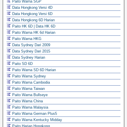
Paito Warna SGP
Data Hongkong Versi 4D
Data Hongkong Versi 6D
Data Hongkong 6D Harian
Paito HK 6D | Data HK 6D
Paito Warna HK 6d Harian
Paito Warna HKG
Data Sydney Dari 2009
Data Sydney Dari 2015
Data Sydney Harian
Paito SD 6D
Paito Warna SD 6D Harian
Paito Warna Sydney
Paito Warna Cambodia
Paito Warna Taiwan
Paito Warna Bullseye
Paito Warna China
Paito Warna Malaysia
Paito Warna German Plus5
Paito Warna Kentucky Midday
Paito Harian Hongkong