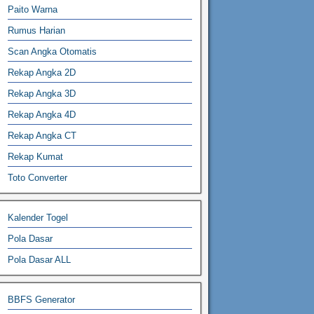
Paito Warna
Rumus Harian
Scan Angka Otomatis
Rekap Angka 2D
Rekap Angka 3D
Rekap Angka 4D
Rekap Angka CT
Rekap Kumat
Toto Converter
Kalender Togel
Pola Dasar
Pola Dasar ALL
BBFS Generator