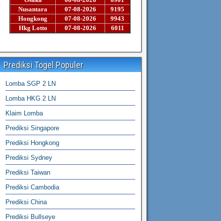
Prediksi Togel Populer
Lomba SGP 2 LN
Lomba HKG 2 LN
Klaim Lomba
Prediksi Singapore
Prediksi Hongkong
Prediksi Sydney
Prediksi Taiwan
Prediksi Cambodia
Prediksi China
Prediksi Bullseye