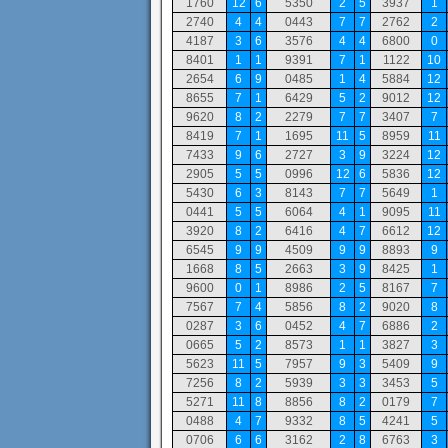
1
7
6
0
12
6
5
3
5
0
2
5
3
9
3
7
1
2
7
4
0
4
4
0
4
4
3
7
7
2
7
6
2
2
4
1
8
7
3
6
3
5
7
6
4
4
6
8
0
0
0
8
4
0
1
1
1
9
3
9
1
7
1
1
1
2
2
10
2
6
5
4
6
9
0
4
8
5
1
4
5
8
8
4
12
8
6
5
5
7
1
6
4
2
9
5
2
9
0
1
2
12
9
6
2
0
8
2
2
2
7
9
7
7
3
4
0
7
7
8
4
1
9
7
1
1
6
9
5
11
5
8
9
5
9
11
7
4
3
3
9
6
2
7
2
7
3
9
3
2
2
4
12
2
9
0
5
5
5
0
9
9
6
12
6
5
8
3
6
12
5
4
3
0
6
3
8
1
4
3
7
7
5
6
4
9
1
0
4
4
1
5
5
6
0
6
4
4
1
9
0
9
5
11
3
9
2
0
8
2
6
4
1
6
4
7
6
6
1
2
12
6
5
4
5
9
9
4
5
0
9
9
9
8
8
9
3
9
1
6
6
8
8
5
2
6
6
3
3
9
8
4
2
5
1
9
6
0
0
0
1
8
9
8
6
2
5
8
1
6
7
7
7
5
6
7
7
4
5
8
5
6
8
2
9
0
2
0
8
0
2
8
7
3
6
0
4
5
2
4
7
6
8
8
6
2
0
6
6
5
5
2
8
5
7
3
1
1
3
8
2
7
3
5
6
2
3
11
5
7
9
5
7
9
3
5
4
0
9
9
7
2
5
6
8
2
5
9
3
9
3
3
3
4
5
3
5
5
2
7
1
11
8
8
8
5
6
8
2
0
1
7
9
7
0
4
8
8
4
7
9
3
3
2
8
5
4
2
4
1
5
0
7
0
6
6
6
3
1
6
2
2
8
6
7
6
3
3