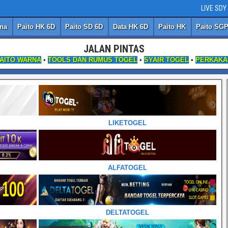
LIVE SDY
rna
Paito HK 6D
Paito SD 6D
Data HK 6D
Paito HK
Paito SG
JALAN PINTAS
AITO WARNA
•
TOOLS DAN RUMUS TOGEL
•
SYAIR TOGEL
•
PERKAKA
LIKETOGEL
ALFATOGEL
DELTATOGEL