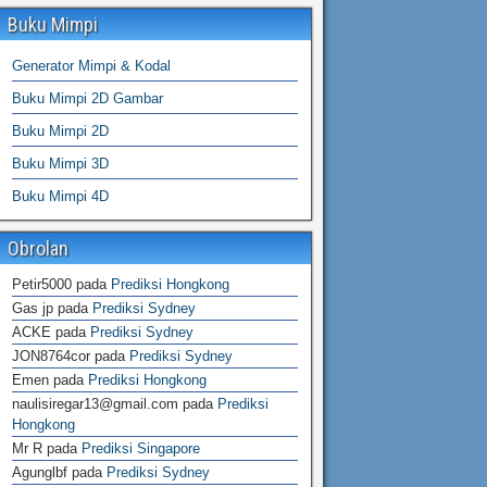
Buku Mimpi
Generator Mimpi & Kodal
Buku Mimpi 2D Gambar
Buku Mimpi 2D
Buku Mimpi 3D
Buku Mimpi 4D
Obrolan
Petir5000
pada
Prediksi Hongkong
Gas jp
pada
Prediksi Sydney
ACKE
pada
Prediksi Sydney
JON8764cor
pada
Prediksi Sydney
Emen
pada
Prediksi Hongkong
naulisiregar13@gmail.com
pada
Prediksi
Hongkong
Mr R
pada
Prediksi Singapore
Agunglbf
pada
Prediksi Sydney