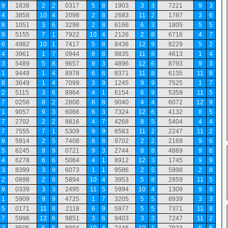
9
1
8
3
8
2
2
0
3
1
7
5
8
1
9
0
3
3
3
7
2
2
1
9
3
4
3
8
5
8
10
4
2
0
9
8
2
8
2
6
8
3
11
2
1
7
8
7
3
6
8
1
0
5
1
3
6
3
2
9
8
2
8
6
1
6
6
6
3
1
8
0
5
5
5
9
5
1
5
5
7
1
7
9
2
2
10
4
2
1
2
6
2
8
6
7
1
6
4
7
6
4
9
8
2
10
1
7
4
1
7
5
8
8
4
3
6
12
9
8
2
2
9
5
2
4
3
9
6
1
1
7
0
9
4
4
8
8
9
8
3
5
11
8
4
6
1
3
1
4
3
5
4
8
9
5
8
9
6
5
7
9
3
4
8
9
6
12
6
8
7
9
3
9
3
1
9
4
4
9
1
4
8
9
7
8
6
6
8
3
7
1
11
8
6
1
3
5
11
8
8
3
6
4
9
1
4
7
0
9
9
3
9
1
2
4
5
9
9
7
5
2
5
1
7
2
5
1
1
5
3
6
8
9
6
4
4
1
6
1
5
4
6
9
5
3
5
9
11
5
7
0
2
5
6
8
2
2
8
0
8
8
8
9
0
4
0
4
4
6
0
7
2
12
9
1
9
0
5
7
9
3
6
0
6
6
6
3
7
3
2
4
12
6
4
1
3
2
8
5
7
2
7
0
2
2
2
8
8
1
6
4
7
4
2
6
8
8
5
5
4
0
4
4
4
7
7
5
5
5
7
1
5
3
0
9
9
9
6
5
8
3
11
2
2
2
4
7
11
2
9
5
9
1
4
2
5
7
4
0
8
8
8
9
7
0
2
2
2
2
1
6
9
9
6
5
6
2
4
5
9
9
0
7
2
1
9
3
2
7
4
4
8
8
4
8
6
9
9
6
4
6
2
7
8
6
6
5
0
6
4
4
1
8
9
1
2
12
3
1
7
4
5
9
9
3
8
3
9
9
3
9
6
0
7
3
1
1
9
5
8
6
2
5
5
9
9
8
2
8
2
0
8
9
8
2
8
5
8
9
4
10
4
3
9
5
3
5
8
2
8
5
9
11
5
9
0
3
3
9
3
3
2
4
9
5
11
5
5
9
9
4
10
4
1
3
0
9
9
9
1
5
9
0
9
9
9
4
7
2
5
1
7
3
2
0
5
5
5
8
9
3
9
3
3
5
0
1
7
1
11
8
2
1
1
8
6
9
5
9
7
7
5
5
7
3
7
1
11
8
7
5
9
9
6
12
6
9
8
5
1
3
6
9
4
0
3
3
3
7
2
4
7
11
2