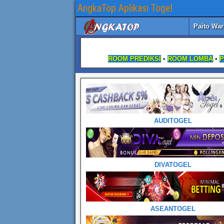
AngkaTop Aplikasi Togel
Paito Wa
ROOM PREDIKSI
•
ROOM LOMBA
•
P
AUDITOGEL
DIVATOGEL
ASEANTOGEL