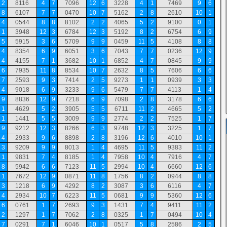
2
8
1
1
6
4
7
7
0
9
6
12
6
3
2
2
8
4
1
7
4
6
9
9
6
8
6
1
0
7
7
7
0
4
7
0
10
7
5
1
6
2
2
8
2
6
1
0
10
1
4
0
5
4
4
8
8
8
1
0
2
2
2
4
0
6
5
5
2
9
1
0
0
0
1
1
3
9
4
8
12
3
6
7
8
4
12
3
5
1
9
2
8
2
6
7
5
4
6
9
5
5
9
1
5
3
6
5
7
0
9
9
9
0
4
5
9
11
5
4
1
0
8
8
8
4
8
3
5
4
6
9
6
0
5
1
3
6
7
0
4
3
7
7
0
2
3
6
12
9
4
4
1
5
5
7
1
3
6
8
2
10
1
6
8
5
2
4
7
0
8
4
5
9
9
6
7
9
3
5
11
8
8
5
3
4
10
7
2
6
3
2
8
5
7
6
0
6
6
6
7
2
5
9
3
9
3
7
4
1
4
2
5
9
2
7
3
1
1
0
9
3
9
3
3
4
9
0
1
8
6
9
3
2
3
3
9
6
5
4
7
9
7
7
4
1
1
3
1
4
9
8
8
3
6
12
9
7
2
1
8
6
9
7
0
9
8
2
8
3
1
7
8
6
6
1
4
6
2
9
5
2
3
9
0
5
5
5
6
7
1
1
11
2
4
6
6
5
5
2
1
1
4
4
1
5
5
3
0
0
9
9
9
2
7
7
4
2
2
7
5
2
5
1
7
9
9
2
1
2
12
3
8
2
6
6
6
3
9
7
4
8
12
3
3
2
2
5
1
7
4
2
9
3
3
9
6
8
8
9
8
2
8
3
1
9
6
12
6
4
0
1
0
10
1
3
9
2
0
9
9
9
8
0
1
3
1
4
4
6
9
5
11
5
9
3
8
3
11
2
1
9
8
3
1
7
4
8
1
8
5
1
4
7
9
5
8
10
4
7
9
1
6
4
7
8
5
9
4
2
6
6
7
1
2
3
11
5
2
9
9
4
10
4
6
6
6
0
12
6
1
7
6
7
2
12
9
0
8
7
1
11
8
1
7
5
6
8
2
0
9
4
4
8
8
3
1
2
1
8
6
9
4
2
9
2
8
2
3
0
8
7
3
6
6
1
1
6
4
7
4
2
9
3
4
10
7
6
2
2
3
11
5
0
6
8
1
9
9
5
3
6
0
12
6
6
0
7
6
1
1
7
2
6
9
3
9
3
1
4
3
1
7
4
9
4
1
1
11
2
2
1
2
9
7
1
7
7
0
6
2
2
8
0
3
2
5
1
7
0
4
9
4
10
4
7
0
2
9
1
7
1
6
0
4
6
10
1
0
5
1
7
5
8
2
5
8
6
2
5