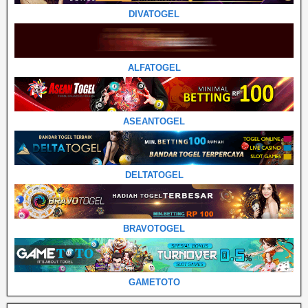
DIVATOGEL
ALFATOGEL
ASEANTOGEL
DELTATOGEL
BRAVOTOGEL
GAMETOTO