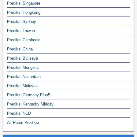
Prediksi Singapore
Prediksi Hongkong
Prediksi Sydney
Prediksi Taiwan
Prediksi Cambodia
Prediksi China
Prediksi Bullseye
Prediksi Mongolia
Prediksi Nusantara
Prediksi Malaysia
Prediksi Germany Plus5
Prediksi Kentucky Midday
Prediksi NCD
All Room Prediksi