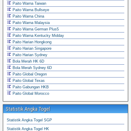
Paito Warna Taiwan
Paito Warna Bullseye
Paito Warna China
Paito Warna Malaysia
Paito Warna German Plus5
Paito Warna Kentucky Midday
Paito Harian Hongkong
Paito Harian Singapore
Paito Harian Sydney
Bola Merah HK 6D
Bola Merah Sydney 6D
Paito Global Oregon
Paito Global Texas
Paito Gabungan HKB
Paito Global Morocco
Statistik Angka Togel
Statistik Angka Togel SGP
Statistik Angka Togel HK