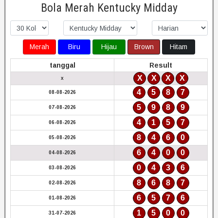
Bola Merah Kentucky Midday
Merah
Biru
Hijau
Brown
Hitam
tanggal
Result
X
X
X
X
x
4
5
8
7
08-08-2026
5
9
8
9
07-08-2026
4
1
5
7
06-08-2026
8
4
6
0
05-08-2026
6
4
0
0
04-08-2026
0
4
3
6
03-08-2026
8
6
8
7
02-08-2026
6
5
7
6
01-08-2026
1
5
0
0
31-07-2026