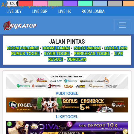
AngkaTop Aplikasi Togel
Hapus
LIVE SDY
LIVE SGP
LIVE HK
ROOM LOMBA
JALAN PINTAS
ROOM PREDIKSI
•
ROOM LOMBA
•
PAITO WARNA
•
TOOLS DAN
RUMUS TOGEL
•
SYAIR TOGEL
•
PERKAKAS TOGEL
•
LIVE
RESULT
•
OBROLAN
AUDITOGEL
LIKETOGEL