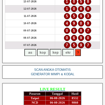
1
0
5
8
13-07-2026
1
0
8
9
12-07-2026
5
5
9
3
11-07-2026
4
9
0
9
10-07-2026
0
5
8
7
09-07-2026
0
6
9
0
08-07-2026
7
5
9
7
07-07-2026
SCAN ANGKA OTOMATIS
GENERATOR MIMPI & KODAL