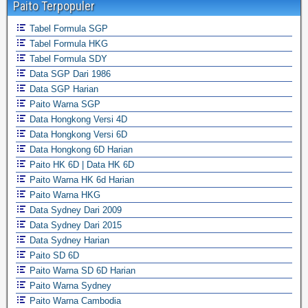
Paito Terpopuler
Tabel Formula SGP
Tabel Formula HKG
Tabel Formula SDY
Data SGP Dari 1986
Data SGP Harian
Paito Warna SGP
Data Hongkong Versi 4D
Data Hongkong Versi 6D
Data Hongkong 6D Harian
Paito HK 6D | Data HK 6D
Paito Warna HK 6d Harian
Paito Warna HKG
Data Sydney Dari 2009
Data Sydney Dari 2015
Data Sydney Harian
Paito SD 6D
Paito Warna SD 6D Harian
Paito Warna Sydney
Paito Warna Cambodia