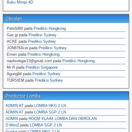
Buku Mimpi 4D
Obrolan
Petir5000
pada
Prediksi Hongkong
Gas jp
pada
Prediksi Sydney
ACKE
pada
Prediksi Sydney
JON8764cor
pada
Prediksi Sydney
Emen
pada
Prediksi Hongkong
naulisiregar13@gmail.com
pada
Prediksi Hongkong
Mr R
pada
Prediksi Singapore
Agunglbf
pada
Prediksi Sydney
TURSIEM
pada
Prediksi Sydney
Predictor Lomba
ADMIN AT
pada
LOMBA HKG 2 LN
ADMIN AT
pada
LOMBA SGP 2 LN
ADMIN
pada
ROOM KLAIM LOMBA DAN OBROLAN
D MonZ
pada
LOMBA SGP 2 LN
Gurdut
pada
LOMBA HKG 2 LN