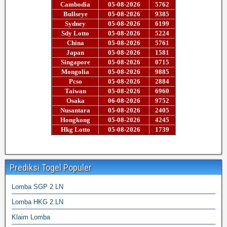
Prediksi Togel Populer
Lomba SGP 2 LN
Lomba HKG 2 LN
Klaim Lomba