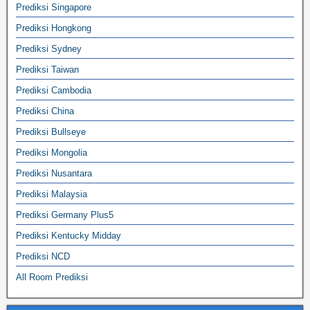
Prediksi Singapore
Prediksi Hongkong
Prediksi Sydney
Prediksi Taiwan
Prediksi Cambodia
Prediksi China
Prediksi Bullseye
Prediksi Mongolia
Prediksi Nusantara
Prediksi Malaysia
Prediksi Germany Plus5
Prediksi Kentucky Midday
Prediksi NCD
All Room Prediksi