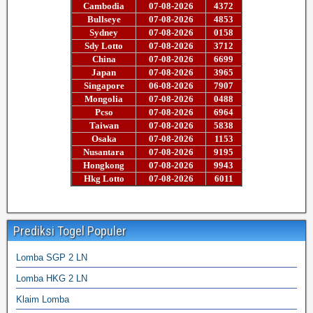
Prediksi Togel Populer
Lomba SGP 2 LN
Lomba HKG 2 LN
Klaim Lomba