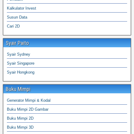
Kalkulator Invest
Susun Data
Cari 2D
Syair Paito
Syair Sydney
Syair Singapore
Syair Hongkong
Buku Mimpi
Generator Mimpi & Kodal
Buku Mimpi 2D Gambar
Buku Mimpi 2D
Buku Mimpi 3D