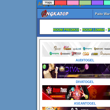
Hapu
AngkaTop Aplikasi Togel
s
Paito Wa
ROOM PREDIKSI
•
ROOM LOMBA
•
P
AUDITOGEL
DIVATOGEL
ASEANTOGEL