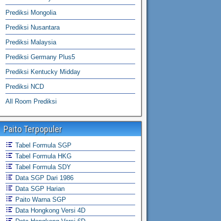
Prediksi Mongolia
Prediksi Nusantara
Prediksi Malaysia
Prediksi Germany Plus5
Prediksi Kentucky Midday
Prediksi NCD
All Room Prediksi
Paito Terpopuler
Tabel Formula SGP
Tabel Formula HKG
Tabel Formula SDY
Data SGP Dari 1986
Data SGP Harian
Paito Warna SGP
Data Hongkong Versi 4D