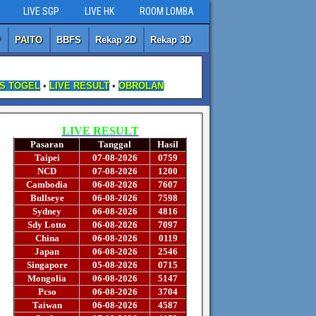
LIVE SGP
LIVE HK
ROOM LOMBA
P
PAITO
BBFS
Rekap 2D
Rekap 3D
S TOGEL
•
LIVE RESULT
•
OBROLAN