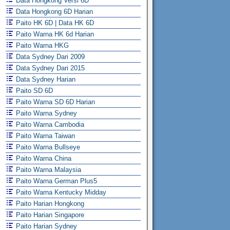
Data Hongkong Versi 6D
Data Hongkong 6D Harian
Paito HK 6D | Data HK 6D
Paito Warna HK 6d Harian
Paito Warna HKG
Data Sydney Dari 2009
Data Sydney Dari 2015
Data Sydney Harian
Paito SD 6D
Paito Warna SD 6D Harian
Paito Warna Sydney
Paito Warna Cambodia
Paito Warna Taiwan
Paito Warna Bullseye
Paito Warna China
Paito Warna Malaysia
Paito Warna German Plus5
Paito Warna Kentucky Midday
Paito Harian Hongkong
Paito Harian Singapore
Paito Harian Sydney