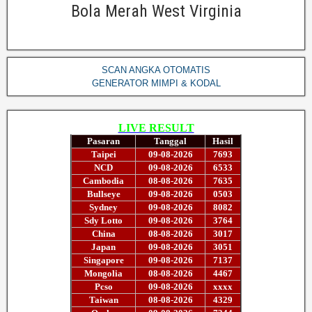
Bola Merah West Virginia
SCAN ANGKA OTOMATIS
GENERATOR MIMPI & KODAL