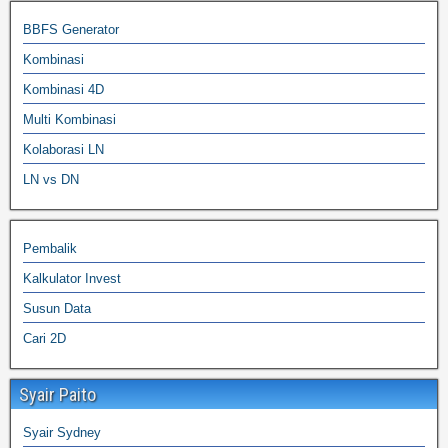
BBFS Generator
Kombinasi
Kombinasi 4D
Multi Kombinasi
Kolaborasi LN
LN vs DN
Pembalik
Kalkulator Invest
Susun Data
Cari 2D
Syair Paito
Syair Sydney