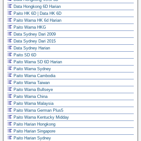
Data Hongkong 6D Harian
Paito HK 6D | Data HK 6D
Paito Warna HK 6d Harian
Paito Warna HKG
Data Sydney Dari 2009
Data Sydney Dari 2015
Data Sydney Harian
Paito SD 6D
Paito Warna SD 6D Harian
Paito Warna Sydney
Paito Warna Cambodia
Paito Warna Taiwan
Paito Warna Bullseye
Paito Warna China
Paito Warna Malaysia
Paito Warna German Plus5
Paito Warna Kentucky Midday
Paito Harian Hongkong
Paito Harian Singapore
Paito Harian Sydney