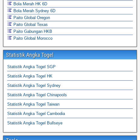
Bola Merah HK 6D
Bola Merah Sydney 6D
Paito Global Oregon
Paito Global Texas
Paito Gabungan HKB
Paito Global Morocco
Statistik Angka Togel
Statistik Angka Togel SGP
Statistik Angka Togel HK
Statistik Angka Togel Sydney
Statistik Angka Togel Chinapools
Statistik Angka Togel Taiwan
Statistik Angka Togel Cambodia
Statistik Angka Togel Bullseye