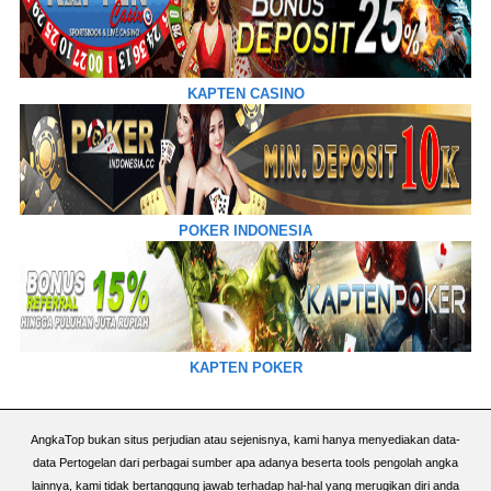
KAPTEN CASINO
POKER INDONESIA
KAPTEN POKER
AngkaTop bukan situs perjudian atau sejenisnya, kami hanya menyediakan data-
data Pertogelan dari perbagai sumber apa adanya beserta tools pengolah angka
lainnya, kami tidak bertanggung jawab terhadap hal-hal yang merugikan diri anda