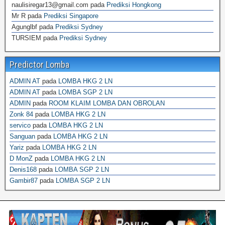
naulisiregar13@gmail.com
pada
Prediksi Hongkong
Mr R
pada
Prediksi Singapore
Agunglbf
pada
Prediksi Sydney
TURSIEM
pada
Prediksi Sydney
Predictor Lomba
ADMIN AT
pada
LOMBA HKG 2 LN
ADMIN AT
pada
LOMBA SGP 2 LN
ADMIN
pada
ROOM KLAIM LOMBA DAN OBROLAN
Zonk 84
pada
LOMBA HKG 2 LN
servico
pada
LOMBA HKG 2 LN
Sanguan
pada
LOMBA HKG 2 LN
Yariz
pada
LOMBA HKG 2 LN
D MonZ
pada
LOMBA HKG 2 LN
Denis168
pada
LOMBA SGP 2 LN
Gambir87
pada
LOMBA SGP 2 LN