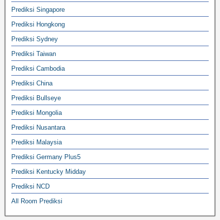
Prediksi Singapore
Prediksi Hongkong
Prediksi Sydney
Prediksi Taiwan
Prediksi Cambodia
Prediksi China
Prediksi Bullseye
Prediksi Mongolia
Prediksi Nusantara
Prediksi Malaysia
Prediksi Germany Plus5
Prediksi Kentucky Midday
Prediksi NCD
All Room Prediksi