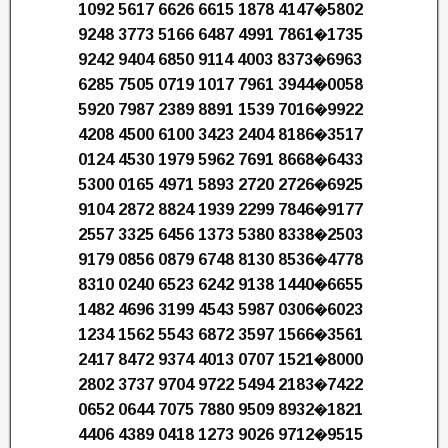
1092 5617 6626 6615 1878 4147�5802
9248 3773 5166 6487 4991 7861�1735
9242 9404 6850 9114 4003 8373�6963
6285 7505 0719 1017 7961 3944�0058
5920 7987 2389 8891 1539 7016�9922
4208 4500 6100 3423 2404 8186�3517
0124 4530 1979 5962 7691 8668�6433
5300 0165 4971 5893 2720 2726�6925
9104 2872 8824 1939 2299 7846�9177
2557 3325 6456 1373 5380 8338�2503
9179 0856 0879 6748 8130 8536�4778
8310 0240 6523 6242 9138 1440�6655
1482 4696 3199 4543 5987 0306�6023
1234 1562 5543 6872 3597 1566�3561
2417 8472 9374 4013 0707 1521�8000
2802 3737 9704 9722 5494 2183�7422
0652 0644 7075 7880 9509 8932�1821
4406 4389 0418 1273 9026 9712�9515