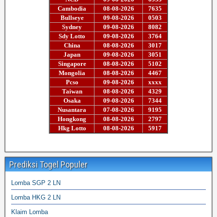
Prediksi Togel Populer
Lomba SGP 2 LN
Lomba HKG 2 LN
Klaim Lomba