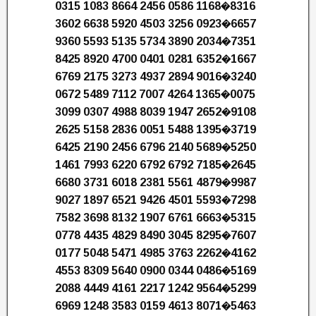
0315 1083 8664 2456 0586 1168�8316
3602 6638 5920 4503 3256 0923�6657
9360 5593 5135 5734 3890 2034�7351
8425 8920 4700 0401 0281 6352�1667
6769 2175 3273 4937 2894 9016�3240
0672 5489 7112 7007 4264 1365�0075
3099 0307 4988 8039 1947 2652�9108
2625 5158 2836 0051 5488 1395�3719
6425 2190 2456 6796 2140 5689�5250
1461 7993 6220 6792 6792 7185�2645
6680 3731 6018 2381 5561 4879�9987
9027 1897 6521 9426 4501 5593�7298
7582 3698 8132 1907 6761 6663�5315
0778 4435 4829 8490 3045 8295�7607
0177 5048 5471 4985 3763 2262�4162
4553 8309 5640 0900 0344 0486�5169
2088 4449 4161 2217 1242 9564�5299
6969 1248 3583 0159 4613 8071�5463