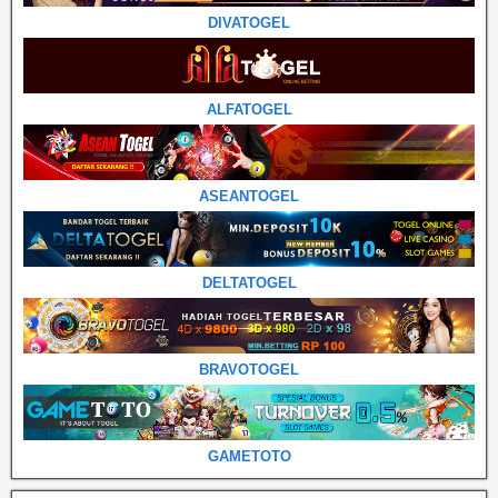
DIVATOGEL
ALFATOGEL
ASEANTOGEL
DELTATOGEL
BRAVOTOGEL
GAMETOTO