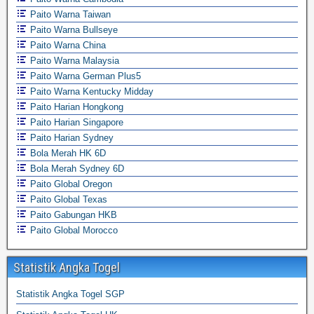
Paito Warna Taiwan
Paito Warna Bullseye
Paito Warna China
Paito Warna Malaysia
Paito Warna German Plus5
Paito Warna Kentucky Midday
Paito Harian Hongkong
Paito Harian Singapore
Paito Harian Sydney
Bola Merah HK 6D
Bola Merah Sydney 6D
Paito Global Oregon
Paito Global Texas
Paito Gabungan HKB
Paito Global Morocco
Statistik Angka Togel
Statistik Angka Togel SGP