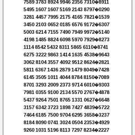
7589 3783 8924 9946 2356 7310�8911
5495 1607 1607 5169 2143 8797�0290
3281 4457 7995 2175 4165 7821�1539
3450 2103 0652 0185 6576 9172�6307
5003 6214 7155 7490 7949 9972�5140
4198 1485 8824 6098 5970 7929�8273
1114 8542 5432 8311 5865 6110�8741
6275 3222 9863 1414 1635 4538�9643
3062 8104 3557 4092 9512 8624�2821
5811 6367 1436 2879 1479 8049�7428
6145 3505 1011 4044 8784 8150�7089
8701 3293 2009 2373 9714 6010�9303
7981 0355 9100 2134 5570 2767�4878
5437 9264 7501 8765 1331 0627�6648
3157 6342 3723 1898 7427 4839�5722
7464 6185 7500 9704 6295 3658�3237
8184 8090 0741 3024 0504 2353�4929
9260 1031 5196 8113 7297 8234�2227