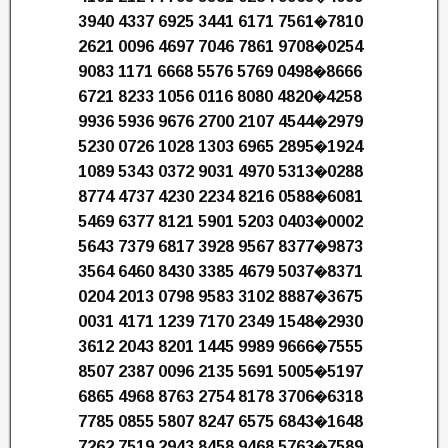
3940 4337 6925 3441 6171 7561�7810
2621 0096 4697 7046 7861 9708�0254
9083 1171 6668 5576 5769 0498�8666
6721 8233 1056 0116 8080 4820�4258
9936 5936 9676 2700 2107 4544�2979
5230 0726 1028 1303 6965 2895�1924
1089 5343 0372 9031 4970 5313�0288
8774 4737 4230 2234 8216 0588�6081
5469 6377 8121 5901 5203 0403�0002
5643 7379 6817 3928 9567 8377�9873
3564 6460 8430 3385 4679 5037�8371
0204 2013 0798 9583 3102 8887�3675
0031 4171 1239 7170 2349 1548�2930
3612 2043 8201 1445 9989 9666�7555
8507 2387 0096 2135 5691 5005�5197
6865 4968 8763 2754 8178 3706�6318
7785 0855 5807 8247 6575 6843�1648
7262 7519 2943 8458 9468 5763�7589