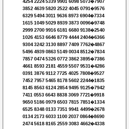
4254 2224 5339 9901 6098 5073�7907
3852 4639 5820 2522 4045 0791�9576
6329 5494 3011 9636 8973 6904�7334
1615 1049 5029 8939 3873 0096�9748
2999 2700 9916 6181 6680 9138�2540
1026 4153 6646 8779 4444 2404�6366
9304 3242 3130 8897 7409 7762�4867
5496 4939 0863 5149 0034 8512�7834
7857 0474 5326 0772 3862 3895�7386
4661 8593 2181 4559 5507 9531�4286
0391 3876 9112 7725 4025 7808�9527
7452 7957 5465 8178 5602 2244�1835
8145 8563 6124 2854 9495 9125�7942
7411 0553 6643 8838 3069 7721�9918
9650 5186 0979 6503 7815 7851�1334
6525 8348 0133 7351 9941 4499�2678
0134 2173 6033 1100 2037 0864�8690
2474 5618 8165 2559 3083 4662�4338