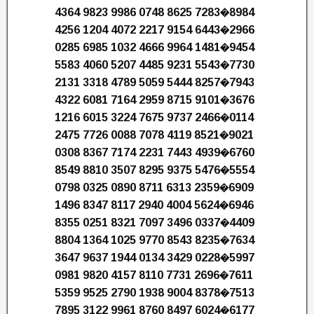
4364 9823 9986 0748 8625 7283�8984
4256 1204 4072 2217 9154 6443�2966
0285 6985 1032 4666 9964 1481�9454
5583 4060 5207 4485 9231 5543�7730
2131 3318 4789 5059 5444 8257�7943
4322 6081 7164 2959 8715 9101�3676
1216 6015 3224 7675 9737 2466�0114
2475 7726 0088 7078 4119 8521�9021
0308 8367 7174 2231 7443 4939�6760
8549 8810 3507 8295 9375 5476�5554
0798 0325 0890 8711 6313 2359�6909
1496 8347 8117 2940 4004 5624�6946
8355 0251 8321 7097 3496 0337�4409
8804 1364 1025 9770 8543 8235�7634
3647 9637 1944 0134 3429 0228�5997
0981 9820 4157 8110 7731 2696�7611
5359 9525 2790 1938 9004 8378�7513
7895 3122 9961 8760 8497 6024�6177