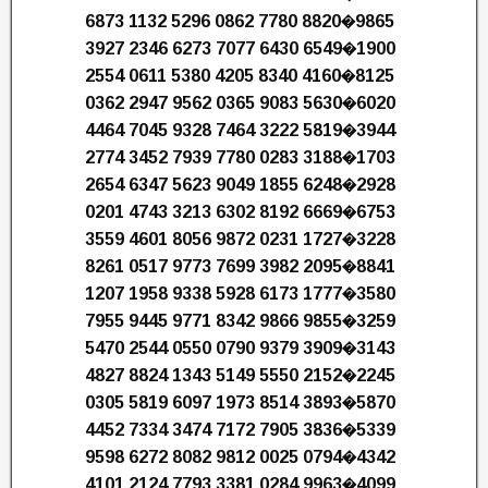
6873 1132 5296 0862 7780 8820�9865
3927 2346 6273 7077 6430 6549�1900
2554 0611 5380 4205 8340 4160�8125
0362 2947 9562 0365 9083 5630�6020
4464 7045 9328 7464 3222 5819�3944
2774 3452 7939 7780 0283 3188�1703
2654 6347 5623 9049 1855 6248�2928
0201 4743 3213 6302 8192 6669�6753
3559 4601 8056 9872 0231 1727�3228
8261 0517 9773 7699 3982 2095�8841
1207 1958 9338 5928 6173 1777�3580
7955 9445 9771 8342 9866 9855�3259
5470 2544 0550 0790 9379 3909�3143
4827 8824 1343 5149 5550 2152�2245
0305 5819 6097 1973 8514 3893�5870
4452 7334 3474 7172 7905 3836�5339
9598 6272 8082 9812 0025 0794�4342
4101 2124 7793 3381 0284 9963�4099