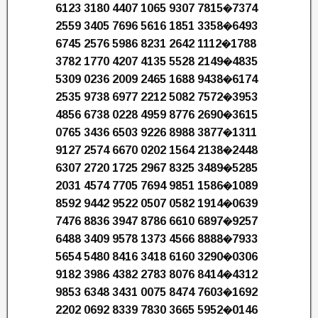
6123 3180 4407 1065 9307 7815�7374
2559 3405 7696 5616 1851 3358�6493
6745 2576 5986 8231 2642 1112�1788
3782 1770 4207 4135 5528 2149�4835
5309 0236 2009 2465 1688 9438�6174
2535 9738 6977 2212 5082 7572�3953
4856 6738 0228 4959 8776 2690�3615
0765 3436 6503 9226 8988 3877�1311
9127 2574 6670 0202 1564 2138�2448
6307 2720 1725 2967 8325 3489�5285
2031 4574 7705 7694 9851 1586�1089
8592 9442 9522 0507 0582 1914�0639
7476 8836 3947 8786 6610 6897�9257
6488 3409 9578 1373 4566 8888�7933
5654 5480 8416 3418 6160 3290�0306
9182 3986 4382 2783 8076 8414�4312
9853 6348 3431 0075 8474 7603�1692
2202 0692 8339 7830 3665 5952�0146