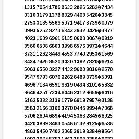
1315 7054 1786 8633 2826 6282�7434
0310 3179 1378 8329 4403 5420�3845
2753 3185 5569 5971 9417 8739�0079
0993 5252 8273 6343 3932 0426�3877
4023 1639 6961 6135 0680 8067�9919
3560 6538 6803 3998 6576 8972�4644
8731 1262 8449 4553 7740 2953�1569
3434 7425 8520 3430 1392 7320�6214
5063 6550 3227 4432 9683 9816�2570
9547 9793 6076 2262 6489 8739�5091
4696 7184 6591 9619 0434 8101�5632
8646 4251 7334 6446 2312 9659�6416
6162 5322 3139 1779 6919 7957�3128
3583 2166 3169 3270 0446 9994�7368
5706 2604 6894 4194 5368 2845�6925
4420 3889 3463 0548 6132 9125�6538
4863 5450 7402 2065 3919 8284�8564