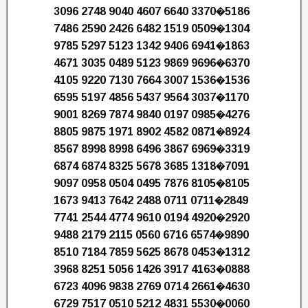
3096 2748 9040 4607 6640 3370�5186
7486 2590 2426 6482 1519 0509�1304
9785 5297 5123 1342 9406 6941�1863
4671 3035 0489 5123 9869 9696�6370
4105 9220 7130 7664 3007 1536�1536
6595 5197 4856 5437 9564 3037�1170
9001 8269 7874 9840 0197 0985�4276
8805 9875 1971 8902 4582 0871�8924
8567 8998 8998 6496 3867 6969�3319
6874 6874 8325 5678 3685 1318�7091
9097 0958 0504 0495 7876 8105�8105
1673 9413 7642 2488 0711 0711�2849
7741 2544 4774 9610 0194 4920�2920
9488 2179 2115 0560 6716 6574�9890
8510 7184 7859 5625 8678 0453�1312
3968 8251 5056 1426 3917 4163�0888
6723 4096 9838 2769 0714 2661�4630
6729 7517 0510 5212 4831 5530�0060