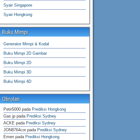
Syair Singapore
Syair Hongkong
Buku Mimpi
Generator Mimpi & Kodal
Buku Mimpi 2D Gambar
Buku Mimpi 2D
Buku Mimpi 3D
Buku Mimpi 4D
Obrolan
Petir5000
pada
Prediksi Hongkong
Gas jp
pada
Prediksi Sydney
ACKE
pada
Prediksi Sydney
JON8764cor
pada
Prediksi Sydney
Emen
pada
Prediksi Hongkong