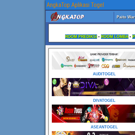
AngkaTop Aplikasi Togel
Paito Wa
ROOM PREDIKSI
•
ROOM LOMBA
•
P
AUDITOGEL
DIVATOGEL
ASEANTOGEL