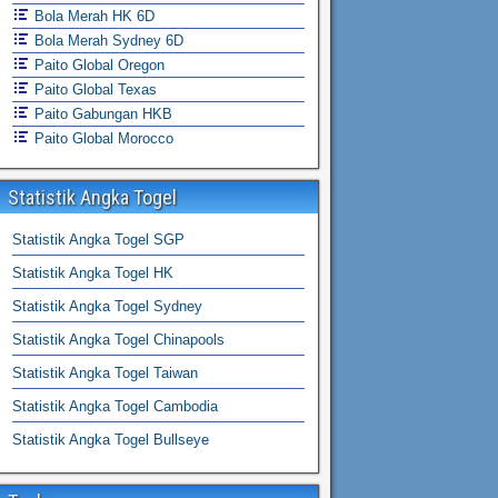
Bola Merah HK 6D
Bola Merah Sydney 6D
Paito Global Oregon
Paito Global Texas
Paito Gabungan HKB
Paito Global Morocco
Statistik Angka Togel
Statistik Angka Togel SGP
Statistik Angka Togel HK
Statistik Angka Togel Sydney
Statistik Angka Togel Chinapools
Statistik Angka Togel Taiwan
Statistik Angka Togel Cambodia
Statistik Angka Togel Bullseye