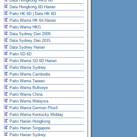
Data Hongkong Versi 6D
Data Hongkong 6D Harian
Paito HK 6D | Data HK 6D
Paito Warna HK 6d Harian
Paito Warna HKG
Data Sydney Dari 2009
Data Sydney Dari 2015
Data Sydney Harian
Paito SD 6D
Paito Warna SD 6D Harian
Paito Warna Sydney
Paito Warna Cambodia
Paito Warna Taiwan
Paito Warna Bullseye
Paito Warna China
Paito Warna Malaysia
Paito Warna German Plus5
Paito Warna Kentucky Midday
Paito Harian Hongkong
Paito Harian Singapore
Paito Harian Sydney