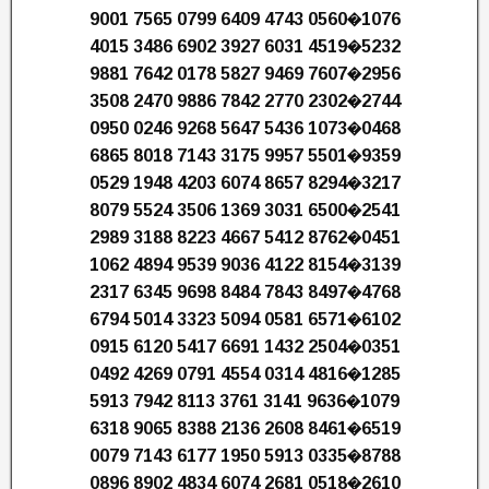
9001 7565 0799 6409 4743 0560�1076
4015 3486 6902 3927 6031 4519�5232
9881 7642 0178 5827 9469 7607�2956
3508 2470 9886 7842 2770 2302�2744
0950 0246 9268 5647 5436 1073�0468
6865 8018 7143 3175 9957 5501�9359
0529 1948 4203 6074 8657 8294�3217
8079 5524 3506 1369 3031 6500�2541
2989 3188 8223 4667 5412 8762�0451
1062 4894 9539 9036 4122 8154�3139
2317 6345 9698 8484 7843 8497�4768
6794 5014 3323 5094 0581 6571�6102
0915 6120 5417 6691 1432 2504�0351
0492 4269 0791 4554 0314 4816�1285
5913 7942 8113 3761 3141 9636�1079
6318 9065 8388 2136 2608 8461�6519
0079 7143 6177 1950 5913 0335�8788
0896 8902 4834 6074 2681 0518�2610