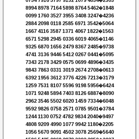
0754 7916 5797 9132 1079 4034�2303
8994 8978 7164 5898 8764 5462�1848
0099 1760 3527 3955 3408 3247�4236
2884 2098 0118 2585 6971 3542�5064
1667 4116 3587 1371 4067 1822�1563
6571 5298 2945 0336 6019 4065�1146
9325 6870 1656 2479 8367 2485�9738
4741 3136 9446 5412 0267 0441�5095
7343 2178 3429 0575 0699 4896�3435
9843 7863 0331 3019 2674 2708�0613
6392 1956 3612 3776 4226 7213�3179
1259 7531 8107 5596 9198 5956�6424
1071 9248 5894 7403 8126 6887�8090
2962 3546 5502 6020 1459 7334�6048
9592 9826 0758 2571 0785 9501�3784
1244 1130 0752 4782 9834 2040�9497
4808 9209 4990 1077 9942 1180�2205
1056 5670 9091 4502 3078 2569�5640