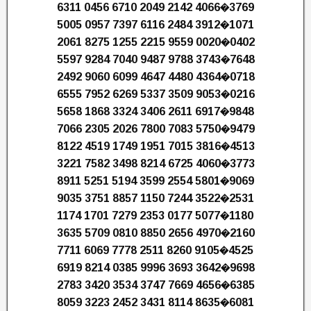
6311 0456 6710 2049 2142 4066�3769
5005 0957 7397 6116 2484 3912�1071
2061 8275 1255 2215 9559 0020�0402
5597 9284 7040 9487 9788 3743�7648
2492 9060 6099 4647 4480 4364�0718
6555 7952 6269 5337 3509 9053�0216
5658 1868 3324 3406 2611 6917�9848
7066 2305 2026 7800 7083 5750�9479
8122 4519 1749 1951 7015 3816�4513
3221 7582 3498 8214 6725 4060�3773
8911 5251 5194 3599 2554 5801�9069
9035 3751 8857 1150 7244 3522�2531
1174 1701 7279 2353 0177 5077�1180
3635 5709 0810 8850 2656 4970�2160
7711 6069 7778 2511 8260 9105�4525
6919 8214 0385 9996 3693 3642�9698
2783 3420 3534 3747 7669 4656�6385
8059 3223 2452 3431 8114 8635�6081