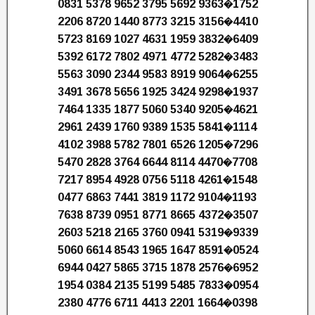
0831 5378 9652 3795 5692 9363�1752
2206 8720 1440 8773 3215 3156�4410
5723 8169 1027 4631 1959 3832�6409
5392 6172 7802 4971 4772 5282�3483
5563 3090 2344 9583 8919 9064�6255
3491 3678 5656 1925 3424 9298�1937
7464 1335 1877 5060 5340 9205�4621
2961 2439 1760 9389 1535 5841�1114
4102 3988 5782 7801 6526 1205�7296
5470 2828 3764 6644 8114 4470�7708
7217 8954 4928 0756 5118 4261�1548
0477 6863 7441 3819 1172 9104�1193
7638 8739 0951 8771 8665 4372�3507
2603 5218 2165 3760 0941 5319�9339
5060 6614 8543 1965 1647 8591�0524
6944 0427 5865 3715 1878 2576�6952
1954 0384 2135 5199 5485 7833�0954
2380 4776 6711 4413 2201 1664�0398