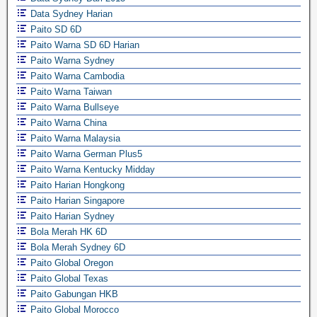
Data Sydney Harian
Paito SD 6D
Paito Warna SD 6D Harian
Paito Warna Sydney
Paito Warna Cambodia
Paito Warna Taiwan
Paito Warna Bullseye
Paito Warna China
Paito Warna Malaysia
Paito Warna German Plus5
Paito Warna Kentucky Midday
Paito Harian Hongkong
Paito Harian Singapore
Paito Harian Sydney
Bola Merah HK 6D
Bola Merah Sydney 6D
Paito Global Oregon
Paito Global Texas
Paito Gabungan HKB
Paito Global Morocco