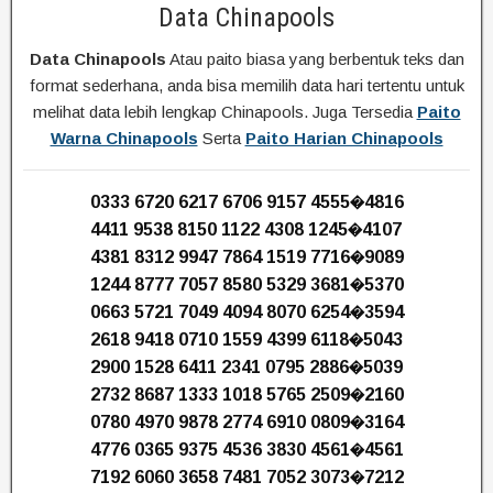
Data Chinapools
Data Chinapools
Atau paito biasa yang berbentuk teks dan
format sederhana, anda bisa memilih data hari tertentu untuk
melihat data lebih lengkap Chinapools. Juga Tersedia
Paito
Warna Chinapools
Serta
Paito Harian Chinapools
0333 6720 6217 6706 9157 4555�4816
4411 9538 8150 1122 4308 1245�4107
4381 8312 9947 7864 1519 7716�9089
1244 8777 7057 8580 5329 3681�5370
0663 5721 7049 4094 8070 6254�3594
2618 9418 0710 1559 4399 6118�5043
2900 1528 6411 2341 0795 2886�5039
2732 8687 1333 1018 5765 2509�2160
0780 4970 9878 2774 6910 0809�3164
4776 0365 9375 4536 3830 4561�4561
7192 6060 3658 7481 7052 3073�7212