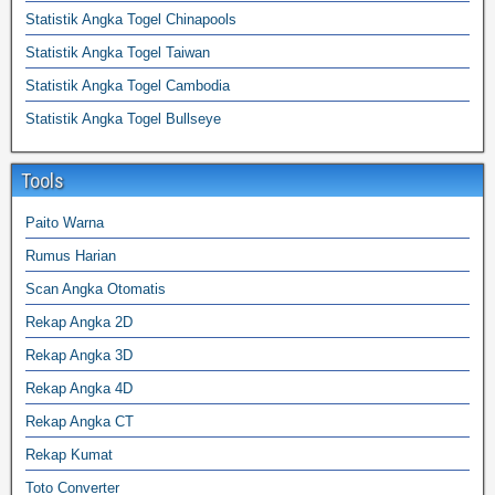
Statistik Angka Togel Chinapools
Statistik Angka Togel Taiwan
Statistik Angka Togel Cambodia
Statistik Angka Togel Bullseye
Tools
Paito Warna
Rumus Harian
Scan Angka Otomatis
Rekap Angka 2D
Rekap Angka 3D
Rekap Angka 4D
Rekap Angka CT
Rekap Kumat
Toto Converter