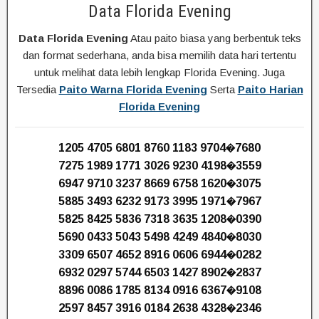
Data Florida Evening
Data Florida Evening
Atau paito biasa yang berbentuk teks
dan format sederhana, anda bisa memilih data hari tertentu
untuk melihat data lebih lengkap Florida Evening. Juga
Tersedia
Paito Warna Florida Evening
Serta
Paito Harian
Florida Evening
1205 4705 6801 8760 1183 9704�7680
7275 1989 1771 3026 9230 4198�3559
6947 9710 3237 8669 6758 1620�3075
5885 3493 6232 9173 3995 1971�7967
5825 8425 5836 7318 3635 1208�0390
5690 0433 5043 5498 4249 4840�8030
3309 6507 4652 8916 0606 6944�0282
6932 0297 5744 6503 1427 8902�2837
8896 0086 1785 8134 0916 6367�9108
2597 8457 3916 0184 2638 4328�2346