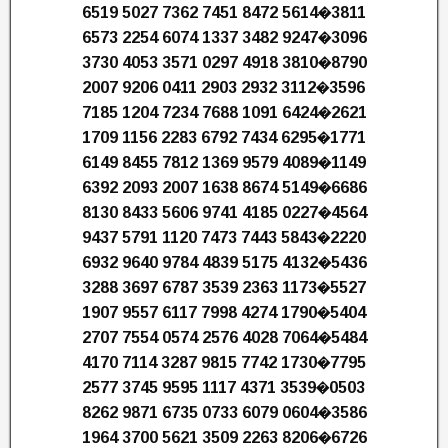
6519 5027 7362 7451 8472 5614�3811
6573 2254 6074 1337 3482 9247�3096
3730 4053 3571 0297 4918 3810�8790
2007 9206 0411 2903 2932 3112�3596
7185 1204 7234 7688 1091 6424�2621
1709 1156 2283 6792 7434 6295�1771
6149 8455 7812 1369 9579 4089�1149
6392 2093 2007 1638 8674 5149�6686
8130 8433 5606 9741 4185 0227�4564
9437 5791 1120 7473 7443 5843�2220
6932 9640 9784 4839 5175 4132�5436
3288 3697 6787 3539 2363 1173�5527
1907 9557 6117 7998 4274 1790�5404
2707 7554 0574 2576 4028 7064�5484
4170 7114 3287 9815 7742 1730�7795
2577 3745 9595 1117 4371 3539�0503
8262 9871 6735 0733 6079 0604�3586
1964 3700 5621 3509 2263 8206�6726