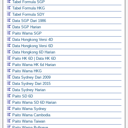
Tabel Formula SGP
Tabel Formula HKG
Tabel Formula SDY
Data SGP Dari 1986
Data SGP Harian
Paito Warna SGP
Data Hongkong Versi 4D
Data Hongkong Versi 6D
Data Hongkong 6D Harian
Paito HK 6D | Data HK 6D
Paito Warna HK 6d Harian
Paito Warna HKG
Data Sydney Dari 2009
Data Sydney Dari 2015
Data Sydney Harian
Paito SD 6D
Paito Warna SD 6D Harian
Paito Warna Sydney
Paito Warna Cambodia
Paito Warna Taiwan
Paito Warna Bullseye