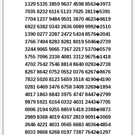
1329 5335 3859 9637 4598 8563�3973
7035 8232 6116 5123 7025 3813�5391
7704 1237 9484 9501 3870 4623�9619
6922 6382 0343 2636 0089 9992�1510
1390 0277 2287 2472 5434 8576�2041
3766 7494 8283 8281 8019 5046�2739
3244 9065 9065 7367 2217 5370�5579
5755 7096 2336 4081 3312 9675�1418
4702 7542 7546 8814 8640 0293�2738
8267 8642 0752 0552 0376 6267�8676
7832 5020 8123 5659 3518 4190�4190
0281 6469 3476 6758 3408 3269�1894
4017 1863 6843 3975 4747 8447�2799
9879 5921 6164 0332 4031 2443�7705
0006 2194 9255 8859 5418 2388�9873
2989 8368 4019 4307 2819 9091�3069
2646 4221 4031 0565 6683 4036�4854
8033 9868 6268 0197 7387 7642�1297