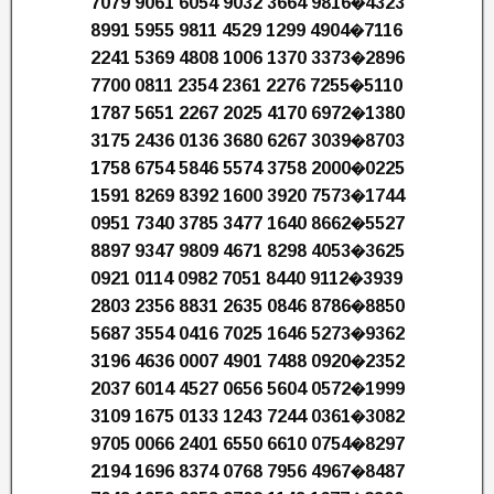
7079 9061 6054 9032 3664 9816�4323
8991 5955 9811 4529 1299 4904�7116
2241 5369 4808 1006 1370 3373�2896
7700 0811 2354 2361 2276 7255�5110
1787 5651 2267 2025 4170 6972�1380
3175 2436 0136 3680 6267 3039�8703
1758 6754 5846 5574 3758 2000�0225
1591 8269 8392 1600 3920 7573�1744
0951 7340 3785 3477 1640 8662�5527
8897 9347 9809 4671 8298 4053�3625
0921 0114 0982 7051 8440 9112�3939
2803 2356 8831 2635 0846 8786�8850
5687 3554 0416 7025 1646 5273�9362
3196 4636 0007 4901 7488 0920�2352
2037 6014 4527 0656 5604 0572�1999
3109 1675 0133 1243 7244 0361�3082
9705 0066 2401 6550 6610 0754�8297
2194 1696 8374 0768 7956 4967�8487