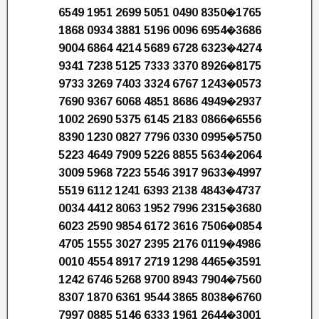
6549 1951 2699 5051 0490 8350�1765
1868 0934 3881 5196 0096 6954�3686
9004 6864 4214 5689 6728 6323�4274
9341 7238 5125 7333 3370 8926�8175
9733 3269 7403 3324 6767 1243�0573
7690 9367 6068 4851 8686 4949�2937
1002 2690 5375 6145 2183 0866�6556
8390 1230 0827 7796 0330 0995�5750
5223 4649 7909 5226 8855 5634�2064
3009 5968 7223 5546 3917 9633�4997
5519 6112 1241 6393 2138 4843�4737
0034 4412 8063 1952 7996 2315�3680
6023 2590 9854 6172 3616 7506�0854
4705 1555 3027 2395 2176 0119�4986
0010 4554 8917 2719 1298 4465�3591
1242 6746 5268 9700 8943 7904�7560
8307 1870 6361 9544 3865 8038�6760
7997 0885 5146 6333 1961 2644�3001