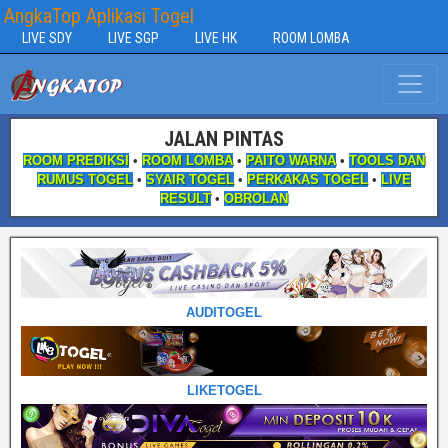
AngkaTop Aplikasi Togel
LIVE SDY
LIVE SGP
LIVE HK
ROOM LOMBA
JALAN PINTAS
ROOM PREDIKSI
•
ROOM LOMBA
•
PAITO WARNA
•
TOOLS DAN
RUMUS TOGEL
•
SYAIR TOGEL
•
PERKAKAS TOGEL
•
LIVE
RESULT
•
OBROLAN
AUDITOGEL
LIKETOGEL