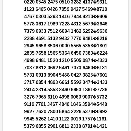
0220 0545 2475 0510 3282 4137�9311
1123 6465 0428 7059 9427 5469�8710
4767 0303 5393 1416 7844 4210�9409
5778 3617 1989 7228 4312 5679�3646
7379 0933 7512 6094 1482 5292�9636
2288 4691 5132 9433 7770 9481�8219
2945 9658 8536 0000 5565 5358�1801
2835 7658 1565 5364 6450 7383�6224
4998 6481 1520 1210 5505 0874�4333
7037 8812 0692 5461 7073 6460�6131
5731 0913 8904 5458 0427 3825�7601
3717 0854 4893 6661 5592 3474�3433
2414 2314 5853 3460 6953 1891�7736
3276 7965 6110 4998 0060 9007�5732
9119 7701 3467 4840 1846 3594�5448
9927 7630 7800 5864 2226 5374�0992
9945 5262 1410 1122 0019 1757�1161
5379 6855 2901 8811 2338 8791�1421