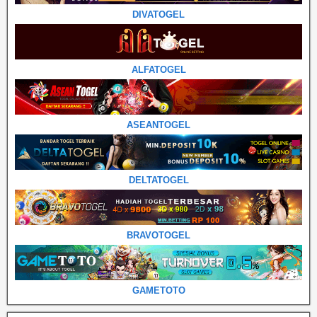
DIVATOGEL
ALFATOGEL
ASEANTOGEL
DELTATOGEL
BRAVOTOGEL
GAMETOTO