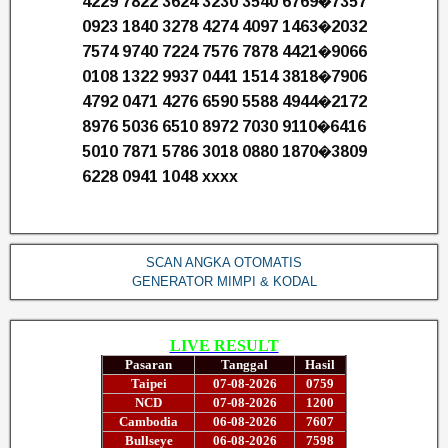
4229 7822 3624 3230 3540 6769�7357
0923 1840 3278 4274 4097 1463�2032
7574 9740 7224 7576 7878 4421�9066
0108 1322 9937 0441 1514 3818�7906
4792 0471 4276 6590 5588 4944�2172
8976 5036 6510 8972 7030 9110�6416
5010 7871 5786 3018 0880 1870�3809
6228 0941 1048 xxxx
SCAN ANGKA OTOMATIS
GENERATOR MIMPI & KODAL