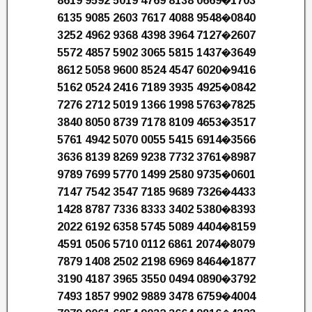
8619 9592 5019 4769 8138 0669�1703
6135 9085 2603 7617 4088 9548�0840
3252 4962 9368 4398 3964 7127�2607
5572 4857 5902 3065 5815 1437�3649
8612 5058 9600 8524 4547 6020�9416
5162 0524 2416 7189 3935 4925�0842
7276 2712 5019 1366 1998 5763�7825
3840 8050 8739 7178 8109 4653�3517
5761 4942 5070 0055 5415 6914�3566
3636 8139 8269 9238 7732 3761�8987
9789 7699 5770 1499 2580 9735�0601
7147 7542 3547 7185 9689 7326�4433
1428 8787 7336 8333 3402 5380�8393
2022 6192 6358 5745 5089 4404�8159
4591 0506 5710 0112 6861 2074�8079
7879 1408 2502 2198 6969 8464�1877
3190 4187 3965 3550 0494 0890�3792
7493 1857 9902 9889 3478 6759�4004