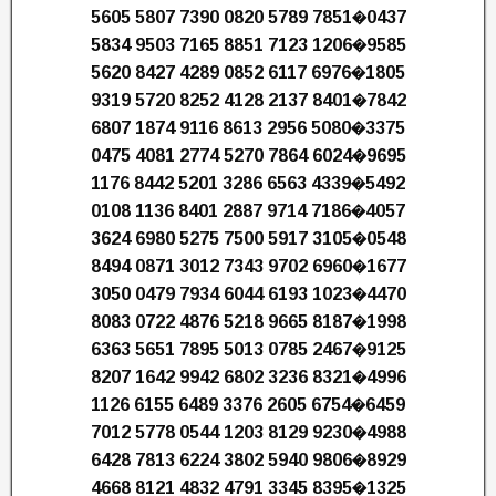
5605 5807 7390 0820 5789 7851�0437
5834 9503 7165 8851 7123 1206�9585
5620 8427 4289 0852 6117 6976�1805
9319 5720 8252 4128 2137 8401�7842
6807 1874 9116 8613 2956 5080�3375
0475 4081 2774 5270 7864 6024�9695
1176 8442 5201 3286 6563 4339�5492
0108 1136 8401 2887 9714 7186�4057
3624 6980 5275 7500 5917 3105�0548
8494 0871 3012 7343 9702 6960�1677
3050 0479 7934 6044 6193 1023�4470
8083 0722 4876 5218 9665 8187�1998
6363 5651 7895 5013 0785 2467�9125
8207 1642 9942 6802 3236 8321�4996
1126 6155 6489 3376 2605 6754�6459
7012 5778 0544 1203 8129 9230�4988
6428 7813 6224 3802 5940 9806�8929
4668 8121 4832 4791 3345 8395�1325