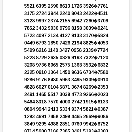
5521 6395 2590 8613 1726 3926�7761
3175 2724 3944 2240 8043 2422�4511
3128 9997 2374 2155 6942 7260�3709
7852 3432 9030 9796 8158 3039�9241
5723 4097 2134 4127 9133 3170�5824
0449 6793 1850 7426 2194 8825�4053
5499 8216 1140 3427 0958 2339�7724
5228 8729 2635 0826 9193 7322�7120
3208 9736 8065 2575 1368 3532�6832
2325 0910 1364 1450 9636 6734�7580
9286 9176 8480 5963 3495 9309�0910
4828 6027 0104 5871 3674 8269�2353
2491 1465 5517 3038 4773 9266�2023
5464 8318 7570 4000 2742 1915�6133
0804 9944 2413 5334 9374 5821�0387
1283 4691 7458 2498 4465 2669�9086
3849 9295 4988 2851 0760 9942�8752
8714 5900 7186 7385 3461 5193�2303