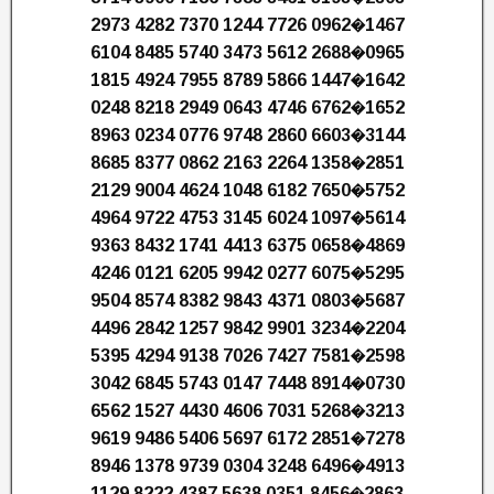
2973 4282 7370 1244 7726 0962�1467
6104 8485 5740 3473 5612 2688�0965
1815 4924 7955 8789 5866 1447�1642
0248 8218 2949 0643 4746 6762�1652
8963 0234 0776 9748 2860 6603�3144
8685 8377 0862 2163 2264 1358�2851
2129 9004 4624 1048 6182 7650�5752
4964 9722 4753 3145 6024 1097�5614
9363 8432 1741 4413 6375 0658�4869
4246 0121 6205 9942 0277 6075�5295
9504 8574 8382 9843 4371 0803�5687
4496 2842 1257 9842 9901 3234�2204
5395 4294 9138 7026 7427 7581�2598
3042 6845 5743 0147 7448 8914�0730
6562 1527 4430 4606 7031 5268�3213
9619 9486 5406 5697 6172 2851�7278
8946 1378 9739 0304 3248 6496�4913
1129 8222 4387 5638 0351 8456�2863