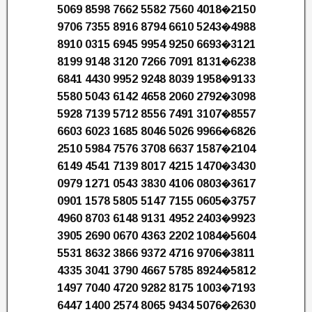
5069 8598 7662 5582 7560 4018�2150
9706 7355 8916 8794 6610 5243�4988
8910 0315 6945 9954 9250 6693�3121
8199 9148 3120 7266 7091 8131�6238
6841 4430 9952 9248 8039 1958�9133
5580 5043 6142 4658 2060 2792�3098
5928 7139 5712 8556 7491 3107�8557
6603 6023 1685 8046 5026 9966�6826
2510 5984 7576 3708 6637 1587�2104
6149 4541 7139 8017 4215 1470�3430
0979 1271 0543 3830 4106 0803�3617
0901 1578 5805 5147 7155 0605�3757
4960 8703 6148 9131 4952 2403�9923
3905 2690 0670 4363 2202 1084�5604
5531 8632 3866 9372 4716 9706�3811
4335 3041 3790 4667 5785 8924�5812
1497 7040 4720 9282 8175 1003�7193
6447 1400 2574 8065 9434 5076�2630