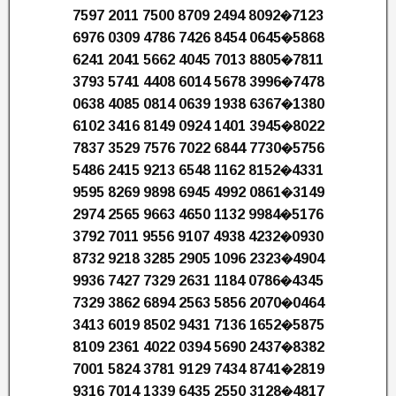
7597 2011 7500 8709 2494 8092�7123
6976 0309 4786 7426 8454 0645�5868
6241 2041 5662 4045 7013 8805�7811
3793 5741 4408 6014 5678 3996�7478
0638 4085 0814 0639 1938 6367�1380
6102 3416 8149 0924 1401 3945�8022
7837 3529 7576 7022 6844 7730�5756
5486 2415 9213 6548 1162 8152�4331
9595 8269 9898 6945 4992 0861�3149
2974 2565 9663 4650 1132 9984�5176
3792 7011 9556 9107 4938 4232�0930
8732 9218 3285 2905 1096 2323�4904
9936 7427 7329 2631 1184 0786�4345
7329 3862 6894 2563 5856 2070�0464
3413 6019 8502 9431 7136 1652�5875
8109 2361 4022 0394 5690 2437�8382
7001 5824 3781 9129 7434 8741�2819
9316 7014 1339 6435 2550 3128�4817