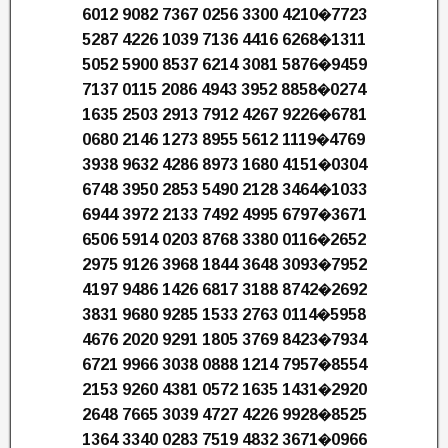
6012 9082 7367 0256 3300 4210�7723
5287 4226 1039 7136 4416 6268�1311
5052 5900 8537 6214 3081 5876�9459
7137 0115 2086 4943 3952 8858�0274
1635 2503 2913 7912 4267 9226�6781
0680 2146 1273 8955 5612 1119�4769
3938 9632 4286 8973 1680 4151�0304
6748 3950 2853 5490 2128 3464�1033
6944 3972 2133 7492 4995 6797�3671
6506 5914 0203 8768 3380 0116�2652
2975 9126 3968 1844 3648 3093�7952
4197 9486 1426 6817 3188 8742�2692
3831 9680 9285 1533 2763 0114�5958
4676 2020 9291 1805 3769 8423�7934
6721 9966 3038 0888 1214 7957�8554
2153 9260 4381 0572 1635 1431�2920
2648 7665 3039 4727 4226 9928�8525
1364 3340 0283 7519 4832 3671�0966