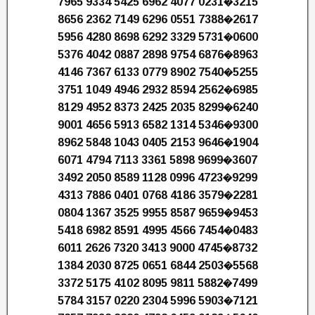
7965 9334 5425 6962 4077 0231�3215
8656 2362 7149 6296 0551 7388�2617
5956 4280 8698 6292 3329 5731�0600
5376 4042 0887 2898 9754 6876�8963
4146 7367 6133 0779 8902 7540�5255
3751 1049 4946 2932 8594 2562�6985
8129 4952 8373 2425 2035 8299�6240
9001 4656 5913 6582 1314 5346�9300
8962 5848 1043 0405 2153 9646�1904
6071 4794 7113 3361 5898 9699�3607
3492 2050 8589 1128 0996 4723�9299
4313 7886 0401 0768 4186 3579�2281
0804 1367 3525 9955 8587 9659�9453
5418 6982 8591 4995 4566 7454�0483
6011 2626 7320 3413 9000 4745�8732
1384 2030 8725 0651 6844 2503�5568
3372 5175 4102 8095 9811 5882�7499
5784 3157 0220 2304 5996 5903�7121