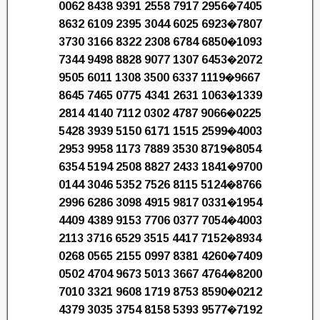
0062 8438 9391 2558 7917 2956�7405
8632 6109 2395 3044 6025 6923�7807
3730 3166 8322 2308 6784 6850�1093
7344 9498 8828 9077 1307 6453�2072
9505 6011 1308 3500 6337 1119�9667
8645 7465 0775 4341 2631 1063�1339
2814 4140 7112 0302 4787 9066�0225
5428 3939 5150 6171 1515 2599�4003
2953 9958 1173 7889 3530 8719�8054
6354 5194 2508 8827 2433 1841�9700
0144 3046 5352 7526 8115 5124�8766
2996 6286 3098 4915 9817 0331�1954
4409 4389 9153 7706 0377 7054�4003
2113 3716 6529 3515 4417 7152�8934
0268 0565 2155 0997 8381 4260�7409
0502 4704 9673 5013 3667 4764�8200
7010 3321 9608 1719 8753 8590�0212
4379 3035 3754 8158 5393 9577�7192