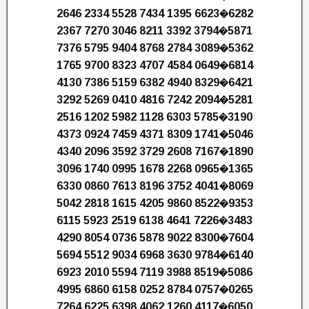
2646 2334 5528 7434 1395 6623�6282
2367 7270 3046 8211 3392 3794�5871
7376 5795 9404 8768 2784 3089�5362
1765 9700 8323 4707 4584 0649�6814
4130 7386 5159 6382 4940 8329�6421
3292 5269 0410 4816 7242 2094�5281
2516 1202 5982 1128 6303 5785�3190
4373 0924 7459 4371 8309 1741�5046
4340 2096 3592 3729 2608 7167�1890
3096 1740 0995 1678 2268 0965�1365
6330 0860 7613 8196 3752 4041�8069
5042 2818 1615 4205 9860 8522�9353
6115 5923 2519 6138 4641 7226�3483
4290 8054 0736 5878 9022 8300�7604
5694 5512 9034 6968 3630 9784�6140
6923 2010 5594 7119 3988 8519�5086
4995 6860 6158 0252 8784 0757�0265
7264 6225 6398 4062 1260 4117�6050