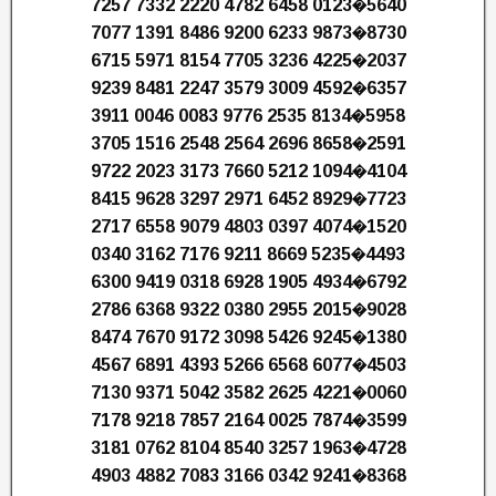
7257 7332 2220 4782 6458 0123�5640
7077 1391 8486 9200 6233 9873�8730
6715 5971 8154 7705 3236 4225�2037
9239 8481 2247 3579 3009 4592�6357
3911 0046 0083 9776 2535 8134�5958
3705 1516 2548 2564 2696 8658�2591
9722 2023 3173 7660 5212 1094�4104
8415 9628 3297 2971 6452 8929�7723
2717 6558 9079 4803 0397 4074�1520
0340 3162 7176 9211 8669 5235�4493
6300 9419 0318 6928 1905 4934�6792
2786 6368 9322 0380 2955 2015�9028
8474 7670 9172 3098 5426 9245�1380
4567 6891 4393 5266 6568 6077�4503
7130 9371 5042 3582 2625 4221�0060
7178 9218 7857 2164 0025 7874�3599
3181 0762 8104 8540 3257 1963�4728
4903 4882 7083 3166 0342 9241�8368