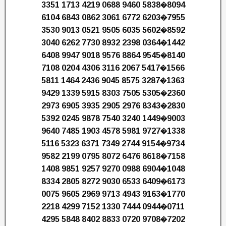
3351 1713 4219 0688 9460 5838�8094
6104 6843 0862 3061 6772 6203�7955
3530 9013 0521 9505 6035 5602�8592
3040 6262 7730 8932 2398 0364�1442
6408 9947 9018 9576 8864 9545�8140
7108 0204 4306 3116 2067 5417�1566
5811 1464 2436 9045 8575 3287�1363
9429 1339 5915 8303 7505 5305�2360
2973 6905 3935 2905 2976 8343�2830
5392 0245 9878 7540 3240 1449�9003
9640 7485 1903 4578 5981 9727�1338
5116 5323 6371 7349 2744 9154�9734
9582 2199 0795 8072 6476 8618�7158
1408 9851 9257 9270 0988 6904�1048
8334 2805 8272 9030 6533 6409�6173
0075 9605 2969 9713 4943 9163�1770
2218 4299 7152 1330 7444 0944�0711
4295 5848 8402 8833 0720 9708�7202