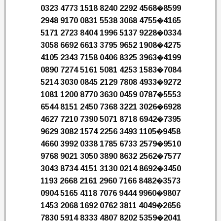
0323 4773 1518 8240 2292 4568�8599
2948 9170 0831 5538 3068 4755�4165
5171 2723 8404 1996 5137 9228�0334
3058 6692 6613 3795 9652 1908�4275
4105 2343 7158 0406 8325 3963�4199
0890 7274 5161 5081 4253 1583�7084
5214 3030 0845 2129 7808 4933�9272
1081 1200 8770 3630 0459 0787�5553
6544 8151 2450 7368 3221 3026�6928
4627 7210 7390 5071 8718 6942�7395
9629 3082 1574 2256 3493 1105�9458
4660 3992 0338 1785 6733 2579�9510
9768 9021 3050 3890 8632 2562�7577
3043 8734 4151 3130 0214 8692�3450
1193 2668 2161 2960 7166 8482�3573
0904 5165 4118 7076 9444 9960�9807
1453 2068 1692 0762 3811 4049�2656
7830 5914 8333 4807 8202 5359�2041