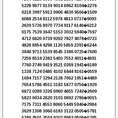
5228 9877 0139 9014 6962 8104�2276
0218 3997 5913 0906 4830 9566�1509
6088 2534 8112 5978 4813 0737�9093
2639 5736 8970 7734 9117 6146�6212
0175 7539 3647 5153 3032 5940�7597
4712 6620 0739 9202 7827 4078�0723
4828 8954 4298 1120 5859 2391�6244
3840 9713 5539 8545 3386 0725�7600
7256 8534 2383 5403 7552 4011�4691
7760 2749 9419 2521 0369 1941�8189
1338 7124 0485 4102 6444 8161�0559
1694 7157 3294 2128 7062 1951�4489
7654 5786 4551 3183 5877 0756�1929
6672 0289 3226 6960 4655 7242�2609
5823 0034 2620 3103 0892 2786�9015
7175 7311 4553 8060 5449 5946�2984
3629 1308 3060 6183 3122 0505�5781
5388 4501 2504 9302 9982 0506�5795