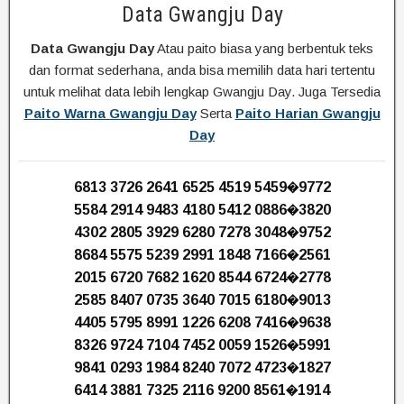
Data Gwangju Day
Data Gwangju Day
Atau paito biasa yang berbentuk teks
dan format sederhana, anda bisa memilih data hari tertentu
untuk melihat data lebih lengkap Gwangju Day. Juga Tersedia
Paito Warna Gwangju Day
Serta
Paito Harian Gwangju
Day
6813 3726 2641 6525 4519 5459�9772
5584 2914 9483 4180 5412 0886�3820
4302 2805 3929 6280 7278 3048�9752
8684 5575 5239 2991 1848 7166�2561
2015 6720 7682 1620 8544 6724�2778
2585 8407 0735 3640 7015 6180�9013
4405 5795 8991 1226 6208 7416�9638
8326 9724 7104 7452 0059 1526�5991
9841 0293 1984 8240 7072 4723�1827
6414 3881 7325 2116 9200 8561�1914