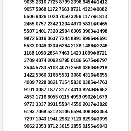
9035 2310 7725 8799 2396 9454�1412
9057 5968 1172 7683 8721 4323�9882
5506 9426 1024 7050 3259 1177�1813
2455 0757 2342 1204 4973 5831�0465
5507 1401 7320 2584 6305 3903�1498
9872 5019 0637 7244 8891 9996�6691
5533 0049 0334 6264 2138 1486�2246
1188 1058 2854 7463 1423 1099�8721
3709 4074 2092 8795 0186 5675�8797
3544 5783 5103 4070 2569 0360�9218
1422 5366 3168 5531 3080 4316�8655
4009 7228 0821 7154 5830 0385�4763
9101 3087 1877 3177 4013 8240�5652
4553 1716 8055 0115 4999 0902�1679
9773 3337 0931 5504 4559 2017�3820
6193 7068 5312 8146 6594 3090�3054
7297 1043 1941 2982 7123 8293�3099
9062 2353 8712 3615 2855 0155�9943