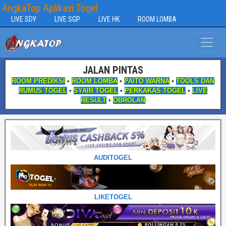
AngkaTop Aplikasi Togel
LIVE SDY
LIVE SGP
LIVE HK
ROOM LOMBA
JALAN PINTAS
ROOM PREDIKSI
•
ROOM LOMBA
•
PAITO WARNA
•
TOOLS DAN
RUMUS TOGEL
•
SYAIR TOGEL
•
PERKAKAS TOGEL
•
LIVE
RESULT
•
OBROLAN
AUDITOGEL
LIKETOGEL