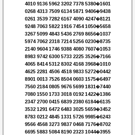
4010 9136 5962 3202 7378 5380�1601
0268 4313 7509 6134 5871 9406�9438
0261 3539 7282 6167 4090 4247�8121
9248 7063 5822 1916 7454 1050�5658
3267 5099 4843 5436 2769 8656�1037
5974 7062 2318 7214 5256 0230�8735
2140 9604 1746 9388 4080 7607�1053
8983 9742 6300 5733 2225 3526�7166
4065 8414 5312 8302 4168 3968�1010
4625 2281 4506 4518 9833 5272�0442
8901 0013 7526 8504 0603 1575�6497
7560 2184 0805 9676 5699 1831�7440
7080 1550 1733 3018 0192 1422�1386
2347 2700 0415 6839 2380 6184�6135
3532 1291 6472 6483 3025 5659�3452
8783 0212 4845 1331 5726 9985�6243
9566 4568 3273 9837 0468 7176�8702
6695 5883 5084 8190 2323 1044�3955