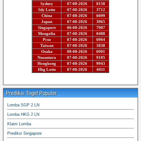
Prediksi Togel Populer
Lomba SGP 2 LN
Lomba HKG 2 LN
Klaim Lomba
Prediksi Singapore