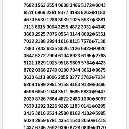
7682 1563 2554 0608 3486 5172�8043
9511 6869 2361 9377 4148 5262�1180
4670 5530 1286 8039 1025 5937�3881
7113 8615 9004 3259 4872 3331�4340
3660 2925 7076 0564 3144 8092�6351
7032 2198 2994 1016 8115 7570�7138
7880 7443 9335 8026 1126 6422�0820
3647 5272 7904 6104 8923 6195�2768
9121 1829 1025 9518 9609 5784�4423
8702 0366 2740 0180 7844 3661�9675
3630 6113 9006 2055 8377 3782�7234
6208 1599 2951 9158 4183 9139�0495
4596 6950 1044 3511 6685 5833�9447
2020 8726 7684 4872 2483 1300�6097
7639 1292 3226 9228 1183 0141�0295
3415 3816 2534 2580 8162 4102�5985
5024 2959 6791 4354 1540 3050�1418
1437 6746 7592 9360 8728 0809�0170