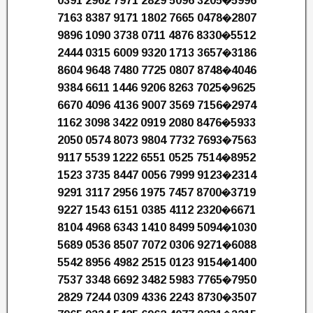
0391 2962 7971 2829 5096 3205�5996
7163 8387 9171 1802 7665 0478�2807
9896 1090 3738 0711 4876 8330�5512
2444 0315 6009 9320 1713 3657�3186
8604 9648 7480 7725 0807 8748�4046
9384 6611 1446 9206 8263 7025�9625
6670 4096 4136 9007 3569 7156�2974
1162 3098 3422 0919 2080 8476�5933
2050 0574 8073 9804 7732 7693�7563
9117 5539 1222 6551 0525 7514�8952
1523 3735 8447 0056 7999 9123�2314
9291 3117 2956 1975 7457 8700�3719
9227 1543 6151 0385 4112 2320�6671
8104 4968 6343 1410 8499 5094�1030
5689 0536 8507 7072 0306 9271�6088
5542 8956 4982 2515 0123 9154�1400
7537 3348 6692 3482 5983 7765�7950
2829 7244 0309 4336 2243 8730�3507