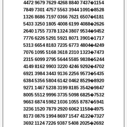
4472 9679 7629 4268 8840 7437�1154
7849 7301 4757 5563 3944 1091�8528
1326 8686 7197 0366 7621 6507�6181
5433 3250 1805 4008 6199 4088�2626
2640 1755 7378 1324 3807 9534�9452
7776 6226 5291 5921 8071 3901�1717
5313 6654 8183 7235 6773 4804�4249
7076 1095 5168 3618 2310 1323�7473
2315 6099 2795 5644 5585 9838�5244
4149 8162 9903 3220 4246 9292�4702
6921 3984 3443 9136 2256 9573�5435
6384 5356 5804 6142 0462 8529�8920
9271 1467 5238 3199 8185 3542�9847
8005 5512 9996 3735 5098 6825�7532
9663 6874 5982 1036 1055 8787�5941
3236 1520 7879 2920 6062 1158�4975
8173 0876 1994 8697 1547 4122�7327
3692 1124 7226 9387 5408 2025�2692