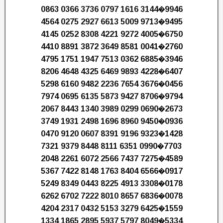
0863 0366 3736 0797 1616 3144�9946
4564 0275 2927 6613 5009 9713�9495
4145 0252 8308 4221 9272 4005�6750
4410 8891 3872 3649 8581 0041�2760
4795 1751 1947 7513 0362 6885�3946
8206 4648 4325 6469 9893 4228�6407
5298 6160 9482 2236 7654 3676�0456
7974 0695 6135 5873 9427 8706�9794
2067 8443 1340 3989 0299 0690�2673
3749 1931 2498 1696 8960 9450�0936
0470 9120 0607 8391 9196 9323�1428
7321 9379 8448 8111 6351 0990�7703
2048 2261 6072 2566 7437 7275�4589
5367 7422 8148 1763 8404 6566�0917
5249 8349 0443 8225 4913 3308�0178
6262 6702 7222 8010 8657 6836�0078
4204 2317 0432 5153 3279 6425�1559
1334 1865 2895 5937 5797 8049�5334