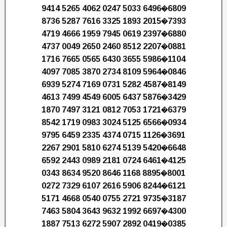
9414 5265 4062 0247 5033 6496�6809
8736 5287 7616 3325 1893 2015�7393
4719 4666 1959 7945 0619 2397�6880
4737 0049 2650 2460 8512 2207�0881
1716 7665 0565 6430 3655 5986�1104
4097 7085 3870 2734 8109 5964�0846
6939 5274 7169 0731 5282 4587�8149
4613 7499 4549 6005 6437 5876�3429
1870 7497 3121 0812 7053 1721�6379
8542 1719 0983 3024 5125 6566�0934
9795 6459 2335 4374 0715 1126�3691
2267 2901 5810 6274 5139 5420�6648
6592 2443 0989 2181 0724 6461�4125
0343 8634 9520 8646 1168 8895�8001
0272 7329 6107 2616 5906 8244�6121
5171 4668 0540 0755 2721 9735�3187
7463 5804 3643 9632 1992 6697�4300
1887 7513 6272 5907 2892 0419�0385