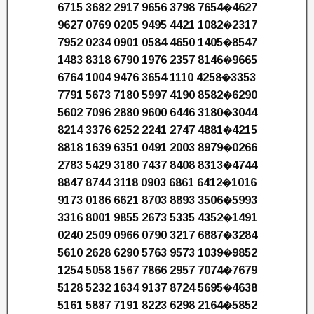
6715 3682 2917 9656 3798 7654�4627
9627 0769 0205 9495 4421 1082�2317
7952 0234 0901 0584 4650 1405�8547
1483 8318 6790 1976 2357 8146�9665
6764 1004 9476 3654 1110 4258�3353
7791 5673 7180 5997 4190 8582�6290
5602 7096 2880 9600 6446 3180�3044
8214 3376 6252 2241 2747 4881�4215
8818 1639 6351 0491 2003 8979�0266
2783 5429 3180 7437 8408 8313�4744
8847 8744 3118 0903 6861 6412�1016
9173 0186 6621 8703 8893 3506�5993
3316 8001 9855 2673 5335 4352�1491
0240 2509 0966 0790 3217 6887�3284
5610 2628 6290 5763 9573 1039�9852
1254 5058 1567 7866 2957 7074�7679
5128 5232 1634 9137 8724 5695�4638
5161 5887 7191 8223 6298 2164�5852