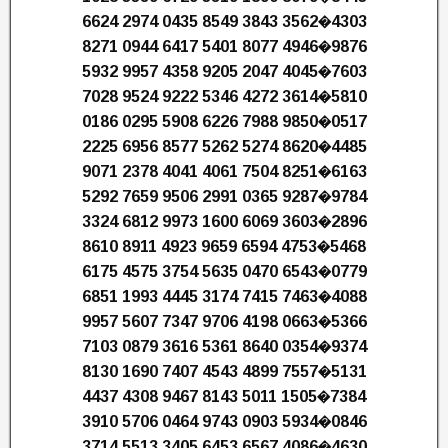
6624 2974 0435 8549 3843 3562�4303
8271 0944 6417 5401 8077 4946�9876
5932 9957 4358 9205 2047 4045�7603
7028 9524 9222 5346 4272 3614�5810
0186 0295 5908 6226 7988 9850�0517
2225 6956 8577 5262 5274 8620�4485
9071 2378 4041 4061 7504 8251�6163
5292 7659 9506 2991 0365 9287�9784
3324 6812 9973 1600 6069 3603�2896
8610 8911 4923 9659 6594 4753�5468
6175 4575 3754 5635 0470 6543�0779
6851 1993 4445 3174 7415 7463�4088
9957 5607 7347 9706 4198 0663�5366
7103 0879 3616 5361 8640 0354�9374
8130 1690 7407 4543 4899 7557�5131
4437 4308 9467 8143 5011 1505�7384
3910 5706 0464 9743 0903 5934�0846
3714 5513 3405 6453 6567 4086�4630