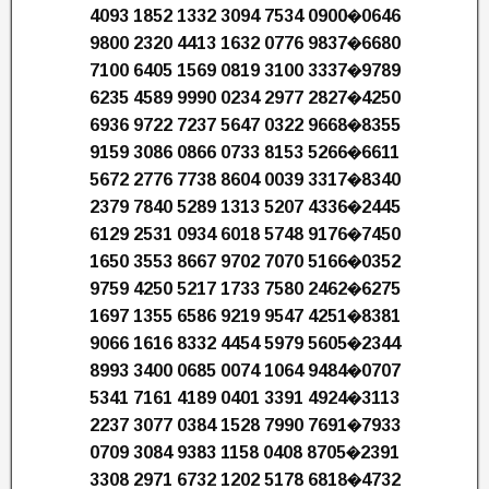
4093 1852 1332 3094 7534 0900�0646
9800 2320 4413 1632 0776 9837�6680
7100 6405 1569 0819 3100 3337�9789
6235 4589 9990 0234 2977 2827�4250
6936 9722 7237 5647 0322 9668�8355
9159 3086 0866 0733 8153 5266�6611
5672 2776 7738 8604 0039 3317�8340
2379 7840 5289 1313 5207 4336�2445
6129 2531 0934 6018 5748 9176�7450
1650 3553 8667 9702 7070 5166�0352
9759 4250 5217 1733 7580 2462�6275
1697 1355 6586 9219 9547 4251�8381
9066 1616 8332 4454 5979 5605�2344
8993 3400 0685 0074 1064 9484�0707
5341 7161 4189 0401 3391 4924�3113
2237 3077 0384 1528 7990 7691�7933
0709 3084 9383 1158 0408 8705�2391
3308 2971 6732 1202 5178 6818�4732