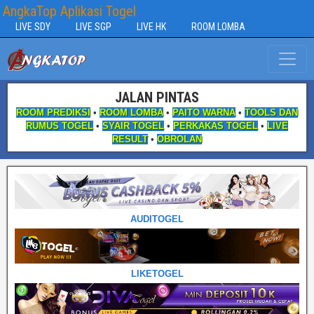
AngkaTop Aplikasi Togel
LIVE SDY
LIVE SGP
LIVE HK
ROOM LOMBA
JALAN PINTAS
ROOM PREDIKSI
•
ROOM LOMBA
•
PAITO WARNA
•
TOOLS DAN
RUMUS TOGEL
•
SYAIR TOGEL
•
PERKAKAS TOGEL
•
LIVE
RESULT
•
OBROLAN
AUDITOGEL
LIKETOGEL