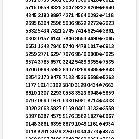
5715 0859 8325 3047 9232 9269�8940
4345 2180 9897 4271 4564 0293�4118
2695 8364 2596 5086 9622 2272�2023
5632 5434 7821 2745 7414 6254�3861
0303 0157 6140 7846 8653 4690�7065
0651 1242 7840 5740 4478 1017�0913
5259 2771 6294 7676 9849 6000�4625
9574 3785 6570 3242 5489 9355�7535
3706 0898 5953 8307 0289 9485�9843
0254 3170 9478 7123 4526 5588�5263
1177 1014 3192 5840 3129 0434�7663
8610 1307 2293 0558 3523 6048�5859
0797 0990 1670 9330 5981 8714�4338
3020 3063 5827 0169 0461 3133�2558
5397 8387 4575 9176 3562 1827�0967
0148 3861 6395 8879 1049 1161�4934
0118 8791 8979 2260 0034 4773�4874