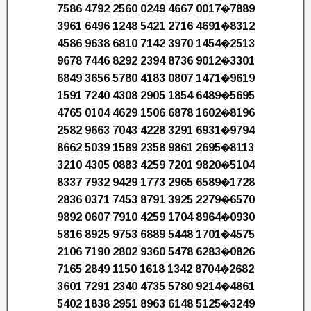
7586 4792 2560 0249 4667 0017�7889
3961 6496 1248 5421 2716 4691�8312
4586 9638 6810 7142 3970 1454�2513
9678 7446 8292 2394 8736 9012�3301
6849 3656 5780 4183 0807 1471�9619
1591 7240 4308 2905 1854 6489�5695
4765 0104 4629 1506 6878 1602�8196
2582 9663 7043 4228 3291 6931�9794
8662 5039 1589 2358 9861 2695�8113
3210 4305 0883 4259 7201 9820�5104
8337 7932 9429 1773 2965 6589�1728
2836 0371 7453 8791 3925 2279�6570
9892 0607 7910 4259 1704 8964�0930
5816 8925 9753 6889 5448 1701�4575
2106 7190 2802 9360 5478 6283�0826
7165 2849 1150 1618 1342 8704�2682
3601 7291 2340 4735 5780 9214�4861
5402 1838 2951 8963 6148 5125�3249