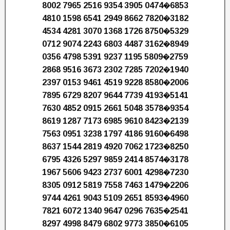
8002 7965 2516 9354 3905 0474�6853
4810 1598 6541 2949 8662 7820�3182
4534 4281 3070 1368 1726 8750�5329
0712 9074 2243 6803 4487 3162�8949
0356 4798 5391 9237 1195 5809�2759
2868 9516 3673 2302 7285 7202�1940
2397 0153 9461 4519 9228 8580�2006
7895 6729 8207 9644 7739 4193�5141
7630 4852 0915 2661 5048 3578�9354
8619 1287 7173 6985 9610 8423�2139
7563 0951 3238 1797 4186 9160�6498
8637 1544 2819 4920 7062 1723�8250
6795 4326 5297 9859 2414 8574�3178
1967 5606 9423 2737 6001 4298�7230
8305 0912 5819 7558 7463 1479�2206
9744 4261 9043 5109 2651 8593�4960
7821 6072 1340 9647 0296 7635�2541
8297 4998 8479 6802 9773 3850�6105