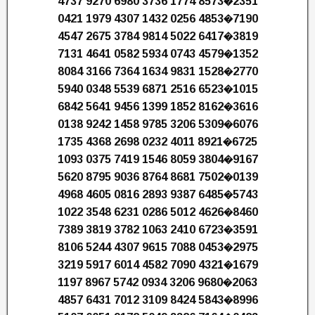
4737 9270 6980 3736 1774 8573�2351
0421 1979 4307 1432 0256 4853�7190
4547 2675 3784 9814 5022 6417�3819
7131 4641 0582 5934 0743 4579�1352
8084 3166 7364 1634 9831 1528�2770
5940 0348 5539 6871 2516 6523�1015
6842 5641 9456 1399 1852 8162�3616
0138 9242 1458 9785 3206 5309�6076
1735 4368 2698 0232 4011 8921�6725
1093 0375 7419 1546 8059 3804�9167
5620 8795 9036 8764 8681 7502�0139
4968 4605 0816 2893 9387 6485�5743
1022 3548 6231 0286 5012 4626�8460
7389 3819 3782 1063 2410 6723�3591
8106 5244 4307 9615 7088 0453�2975
3219 5917 6014 4582 7090 4321�1679
1197 8967 5742 0934 3206 9680�2063
4857 6431 7012 3109 8424 5843�8996