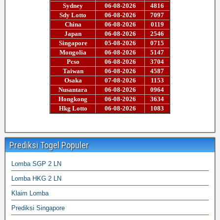
Prediksi Togel Populer
Lomba SGP 2 LN
Lomba HKG 2 LN
Klaim Lomba
Prediksi Singapore