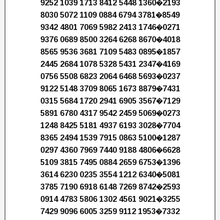
9252 1039 1713 8412 5448 1360�2193
8030 5072 1109 0884 6794 3781�8549
9342 4801 7069 5982 2413 1746�0271
9376 0689 8500 3264 6268 8670�4018
8565 9536 3681 7109 5483 0895�1857
2445 2684 1078 5328 5431 2347�4169
0756 5508 6823 2064 6468 5693�0237
9122 5148 3709 8065 1673 8879�7431
0315 5684 1720 2941 6905 3567�7129
5891 6780 4317 9542 2459 5069�0273
1248 8425 5181 4937 6193 3028�7704
8365 2494 1539 7915 0863 5100�1287
0297 4360 7969 7440 9188 4806�6628
5109 3815 7495 0884 2659 6753�1396
3614 6230 0235 3554 1212 6340�5081
3785 7190 6918 6148 7269 8742�2593
0914 4783 5806 1302 4561 9021�3255
7429 9096 6005 3259 9112 1953�7332