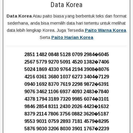
Data Korea
Data Korea
Atau paito biasa yang berbentuk teks dan format
sederhana, anda bisa memilih data hari tertentu untuk melihat
data lebih lengkap Korea. Juga Tersedia
Paito Warna Korea
Serta
Paito Harian Korea
2851 1482 0848 5128 0709 2984�6045
2567 5779 9270 5091 4520 1382�7406
5024 1869 4330 9764 2194 3908�8076
4216 0361 3680 1037 6273 3404�7129
0940 1692 8370 7619 2298 9872�6391
9076 3462 1106 6937 4093 2483�7840
4378 1794 3189 7320 9985 6074�3101
9846 2854 8311 2430 2026 4423�1632
8379 2114 7806 3756 0882 3620�5187
9553 9031 0759 2893 7181 4579�8295
5876 9030 3206 8030 3901 1767�2239