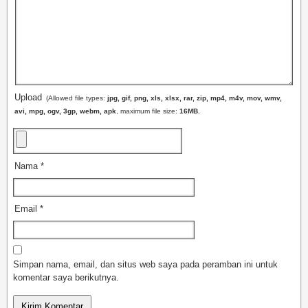
Upload
(Allowed file types:
jpg, gif, png, xls, xlsx, rar, zip, mp4, m4v, mov, wmv,
avi, mpg, ogv, 3gp, webm, apk
, maximum file size:
16MB.
Nama
*
Email
*
Simpan nama, email, dan situs web saya pada peramban ini untuk
komentar saya berikutnya.