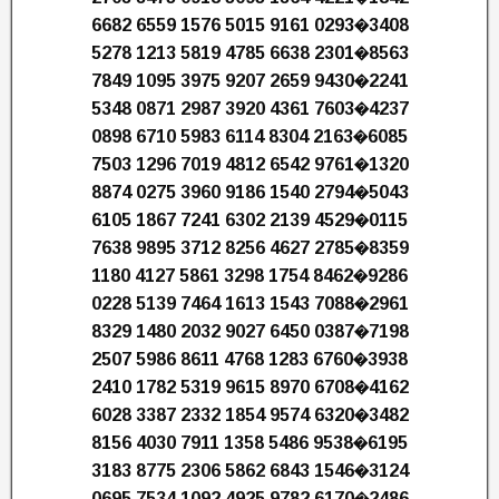
6682 6559 1576 5015 9161 0293�3408
5278 1213 5819 4785 6638 2301�8563
7849 1095 3975 9207 2659 9430�2241
5348 0871 2987 3920 4361 7603�4237
0898 6710 5983 6114 8304 2163�6085
7503 1296 7019 4812 6542 9761�1320
8874 0275 3960 9186 1540 2794�5043
6105 1867 7241 6302 2139 4529�0115
7638 9895 3712 8256 4627 2785�8359
1180 4127 5861 3298 1754 8462�9286
0228 5139 7464 1613 1543 7088�2961
8329 1480 2032 9027 6450 0387�7198
2507 5986 8611 4768 1283 6760�3938
2410 1782 5319 9615 8970 6708�4162
6028 3387 2332 1854 9574 6320�3482
8156 4030 7911 1358 5486 9538�6195
3183 8775 2306 5862 6843 1546�3124
0695 7534 1092 4925 9782 6170�2486