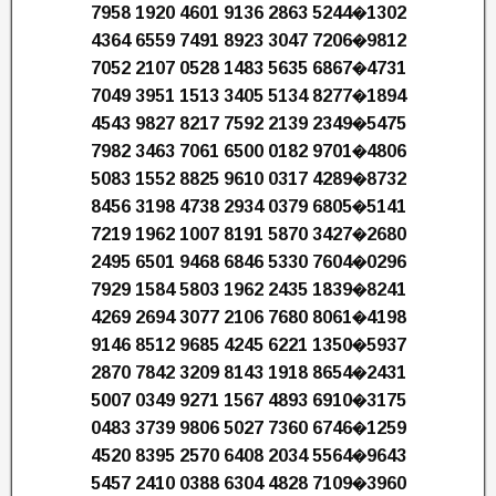
7958 1920 4601 9136 2863 5244�1302
4364 6559 7491 8923 3047 7206�9812
7052 2107 0528 1483 5635 6867�4731
7049 3951 1513 3405 5134 8277�1894
4543 9827 8217 7592 2139 2349�5475
7982 3463 7061 6500 0182 9701�4806
5083 1552 8825 9610 0317 4289�8732
8456 3198 4738 2934 0379 6805�5141
7219 1962 1007 8191 5870 3427�2680
2495 6501 9468 6846 5330 7604�0296
7929 1584 5803 1962 2435 1839�8241
4269 2694 3077 2106 7680 8061�4198
9146 8512 9685 4245 6221 1350�5937
2870 7842 3209 8143 1918 8654�2431
5007 0349 9271 1567 4893 6910�3175
0483 3739 9806 5027 7360 6746�1259
4520 8395 2570 6408 2034 5564�9643
5457 2410 0388 6304 4828 7109�3960