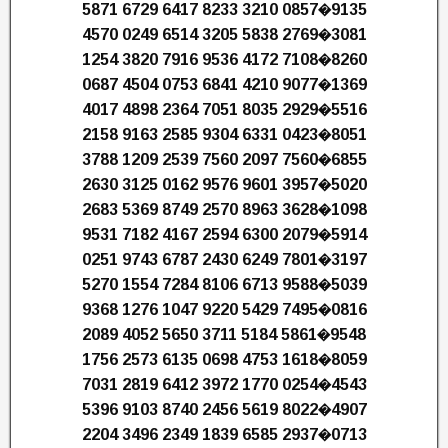
5871 6729 6417 8233 3210 0857�9135
4570 0249 6514 3205 5838 2769�3081
1254 3820 7916 9536 4172 7108�8260
0687 4504 0753 6841 4210 9077�1369
4017 4898 2364 7051 8035 2929�5516
2158 9163 2585 9304 6331 0423�8051
3788 1209 2539 7560 2097 7560�6855
2630 3125 0162 9576 9601 3957�5020
2683 5369 8749 2570 8963 3628�1098
9531 7182 4167 2594 6300 2079�5914
0251 9743 6787 2430 6249 7801�3197
5270 1554 7284 8106 6713 9588�5039
9368 1276 1047 9220 5429 7495�0816
2089 4052 5650 3711 5184 5861�9548
1756 2573 6135 0698 4753 1618�8059
7031 2819 6412 3972 1770 0254�4543
5396 9103 8740 2456 5619 8022�4907
2204 3496 2349 1839 6585 2937�0713