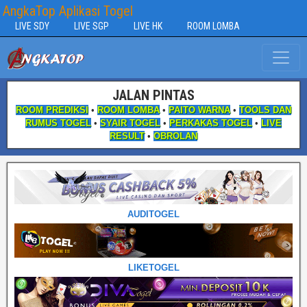
AngkaTop Aplikasi Togel
LIVE SDY
LIVE SGP
LIVE HK
ROOM LOMBA
JALAN PINTAS
ROOM PREDIKSI
•
ROOM LOMBA
•
PAITO WARNA
•
TOOLS DAN
RUMUS TOGEL
•
SYAIR TOGEL
•
PERKAKAS TOGEL
•
LIVE
RESULT
•
OBROLAN
AUDITOGEL
LIKETOGEL