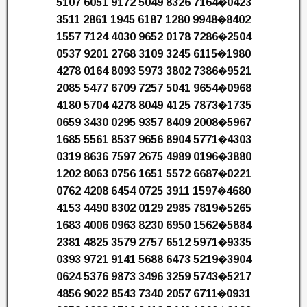
5107 6051 9172 5049 8326 7164�0423
3511 2861 1945 6187 1280 9948�8402
1557 7124 4030 9652 0178 7286�2504
0537 9201 2768 3109 3245 6115�1980
4278 0164 8093 5973 3802 7386�9521
2085 5477 6709 7257 5041 9654�0968
4180 5704 4278 8049 4125 7873�1735
0659 3430 0295 9357 8409 2008�5967
1685 5561 8537 9656 8904 5771�4303
0319 8636 7597 2675 4989 0196�3880
1202 8063 0756 1651 5572 6687�0221
0762 4208 6454 0725 3911 1597�4680
4153 4490 8302 0129 2985 7819�5265
1683 4006 0963 8230 6950 1562�5884
2381 4825 3579 2757 6512 5971�9335
0393 9721 9141 5688 6473 5219�3904
0624 5376 9873 3496 3259 5743�5217
4856 9022 8543 7340 2057 6711�0931