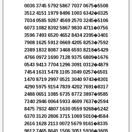
0036 3745 5792 5867 7037 0675�5508
3512 4151 1979 8496 1003 6342�0325
7034 0585 9287 4569 2570 3245�5106
6073 1082 8392 5867 9830 4711�0756
3596 7493 6520 4652 8434 2395�3401
7908 1625 5912 0669 4205 8253�7592
2389 1832 8087 3468 6593 8218�5429
4766 0972 1690 7128 9375 6809�1676
0543 9413 7704 1296 3091 0312�4879
7454 1631 5478 1105 3049 0257�6501
1470 8719 2997 0521 3040 9743�8301
4290 5975 9154 7839 4202 7691�8317
2488 0651 1085 6735 8772 3897�9585
7340 2946 0064 5933 4609 7637�2594
8475 7932 4807 1630 0559 9268�5242
6370 3120 2806 3715 1069 5010�4584
2616 1628 2113 0072 5679 9161�8335
9612 7465 8641 1506 3051 5936�3605