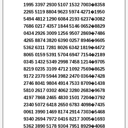
1995 3397 2930 5107 1532 7003�8358
2265 5119 8804 9623 5974 4271�1950
5494 4812 1290 6084 2193 6237�3082
7686 0217 4357 1844 5146 0652�8829
0434 2926 3009 1256 9507 2869�7486
4265 8874 3820 6390 0257 8946�9605
5362 6311 7281 8026 6342 1819�4472
8065 0159 5391 5704 6947 7154�2189
0345 1432 5349 2998 7458 1214�9705
8219 0235 3109 4712 1092 7569�8625
9172 2370 5944 3982 2470 0364�7428
2746 8041 9804 4914 7533 8709�1438
5810 2617 0302 4062 3280 2683�9678
4197 7868 2465 4830 1501 7204�3792
2340 5072 6418 2650 6783 4098�7435
0061 3990 1469 8174 2914 7303�5468
9340 2694 7972 0416 8217 3005�1693
5362 3890 5178 9304 7951 8929�4068