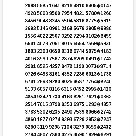
2998 5585 1641 8216 4810 6405�0147
4928 5003 9509 7954 4821 5780�1260
8456 9048 8345 5504 5816 8775�5619
3693 5146 0991 2168 5679 2805�9986
1556 4022 2507 3292 7294 3102�8459
6641 4078 7061 8015 6554 7569�5930
1893 2360 0659 9318 6744 5975�4183
4016 8990 7567 2874 6209 0491�1742
2981 8525 4257 8478 1190 3073�9714
0726 6498 8161 4352 7286 6013�1738
6741 2893 9280 9026 4687 7764�8240
5133 6057 8116 6315 0452 2995�1426
4854 9342 1730 4163 8251 7621�0862
2514 7015 3798 8353 6975 1293�4957
3783 5302 6235 2490 7539 8066�2742
4860 1977 0274 8393 6729 2953�7247
8280 3119 9298 7104 3279 0859�2432
2784 4807 7860 0275 3590 1929�6291