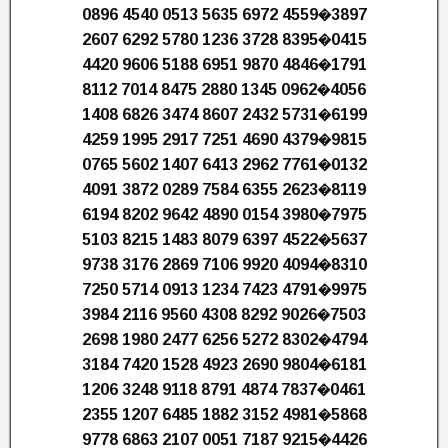
0896 4540 0513 5635 6972 4559�3897
2607 6292 5780 1236 3728 8395�0415
4420 9606 5188 6951 9870 4846�1791
8112 7014 8475 2880 1345 0962�4056
1408 6826 3474 8607 2432 5731�6199
4259 1995 2917 7251 4690 4379�9815
0765 5602 1407 6413 2962 7761�0132
4091 3872 0289 7584 6355 2623�8119
6194 8202 9642 4890 0154 3980�7975
5103 8215 1483 8079 6397 4522�5637
9738 3176 2869 7106 9920 4094�8310
7250 5714 0913 1234 7423 4791�9975
3984 2116 9560 4308 8292 9026�7503
2698 1980 2477 6256 5272 8302�4794
3184 7420 1528 4923 2690 9804�6181
1206 3248 9118 8791 4874 7837�0461
2355 1207 6485 1882 3152 4981�5868
9778 6863 2107 0051 7187 9215�4426