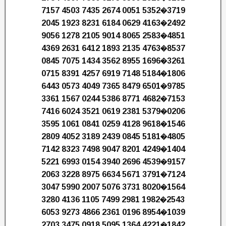
7157 4503 7435 2674 0051 5352�3719
2045 1923 8231 6184 0629 4163�2492
9056 1278 2105 9014 8065 2583�4851
4369 2631 6412 1893 2135 4763�8537
0845 7075 1434 3562 8955 1696�3261
0715 8391 4257 6919 7148 5184�1806
6443 0573 4049 7365 8479 6501�9785
3361 1567 0244 5386 8771 4682�7153
7416 6024 3521 0619 2381 5379�0206
3595 1061 0841 0259 4128 9618�1546
2809 4052 3189 2439 0845 5181�4805
7142 8323 7498 9047 8201 4249�1404
5221 6993 0154 3940 2696 4539�9157
2063 3228 8975 6634 5671 3791�7124
3047 5990 2007 5076 3731 8020�1564
3280 4136 1105 7499 2981 1982�2543
6053 9273 4866 2361 0196 8954�1039
2703 3475 0918 5095 1364 4221�1842