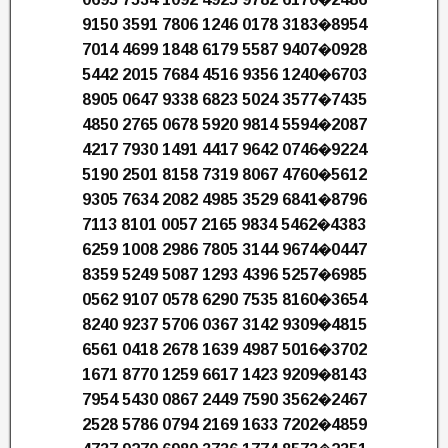
9150 3591 7806 1246 0178 3183�8954
7014 4699 1848 6179 5587 9407�0928
5442 2015 7684 4516 9356 1240�6703
8905 0647 9338 6823 5024 3577�7435
4850 2765 0678 5920 9814 5594�2087
4217 7930 1491 4417 9642 0746�9224
5190 2501 8158 7319 8067 4760�5612
9305 7634 2082 4985 3529 6841�8796
7113 8101 0057 2165 9834 5462�4383
6259 1008 2986 7805 3144 9674�0447
8359 5249 5087 1293 4396 5257�6985
0562 9107 0578 6290 7535 8160�3654
8240 9237 5706 0367 3142 9309�4815
6561 0418 2678 1639 4987 5016�3702
1671 8770 1259 6617 1423 9209�8143
7954 5430 0867 2449 7590 3562�2467
2528 5786 0794 2169 1633 7202�4859