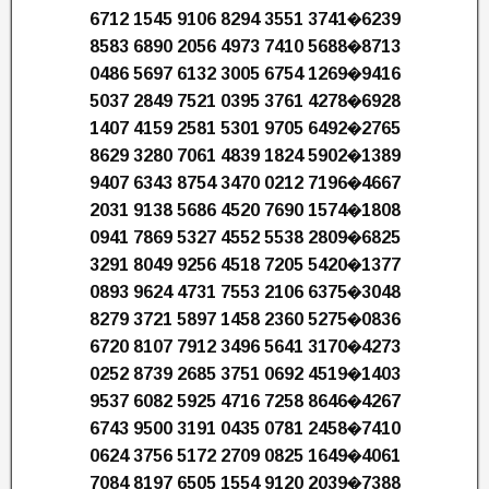
6712 1545 9106 8294 3551 3741�6239
8583 6890 2056 4973 7410 5688�8713
0486 5697 6132 3005 6754 1269�9416
5037 2849 7521 0395 3761 4278�6928
1407 4159 2581 5301 9705 6492�2765
8629 3280 7061 4839 1824 5902�1389
9407 6343 8754 3470 0212 7196�4667
2031 9138 5686 4520 7690 1574�1808
0941 7869 5327 4552 5538 2809�6825
3291 8049 9256 4518 7205 5420�1377
0893 9624 4731 7553 2106 6375�3048
8279 3721 5897 1458 2360 5275�0836
6720 8107 7912 3496 5641 3170�4273
0252 8739 2685 3751 0692 4519�1403
9537 6082 5925 4716 7258 8646�4267
6743 9500 3191 0435 0781 2458�7410
0624 3756 5172 2709 0825 1649�4061
7084 8197 6505 1554 9120 2039�7388