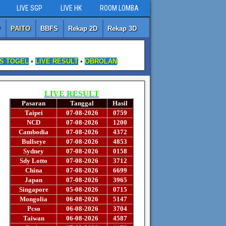
LIVE SGP
LIVE HK
ROOM LOMBA
P
PAITO
BBFS
Rekap 2D
Rekap 3D
S TOGEL
•
LIVE RESULT
•
OBROLAN