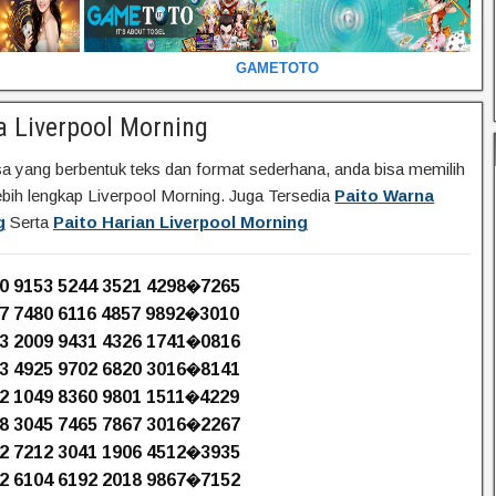
GAMETOTO
a Liverpool Morning
sa yang berbentuk teks dan format sederhana, anda bisa memilih
 lebih lengkap Liverpool Morning. Juga Tersedia
Paito Warna
g
Serta
Paito Harian Liverpool Morning
0 9153 5244 3521 4298�7265
7 7480 6116 4857 9892�3010
3 2009 9431 4326 1741�0816
3 4925 9702 6820 3016�8141
2 1049 8360 9801 1511�4229
8 3045 7465 7867 3016�2267
2 7212 3041 1906 4512�3935
2 6104 6192 2018 9867�7152