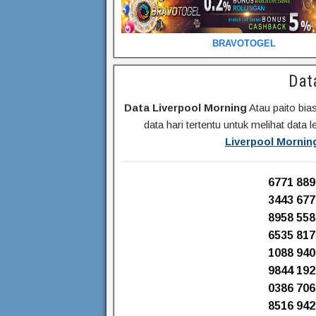
BRAVOTOGEL
Dat
Data Liverpool Morning
Atau paito bia
data hari tertentu untuk melihat data
Liverpool Mornin
6771 889
3443 677
8958 558
6535 817
1088 940
9844 192
0386 706
8516 942