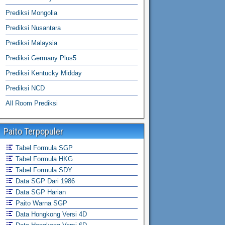
Prediksi Mongolia
Prediksi Nusantara
Prediksi Malaysia
Prediksi Germany Plus5
Prediksi Kentucky Midday
Prediksi NCD
All Room Prediksi
Paito Terpopuler
Tabel Formula SGP
Tabel Formula HKG
Tabel Formula SDY
Data SGP Dari 1986
Data SGP Harian
Paito Warna SGP
Data Hongkong Versi 4D