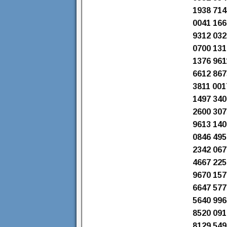
1938 714
0041 166
9312 032
0700 131
1376 961
6612 867
3811 001
1497 340
2600 307
9613 140
0846 495
2342 067
4667 225
9670 157
6647 577
5640 996
8520 091
8129 549