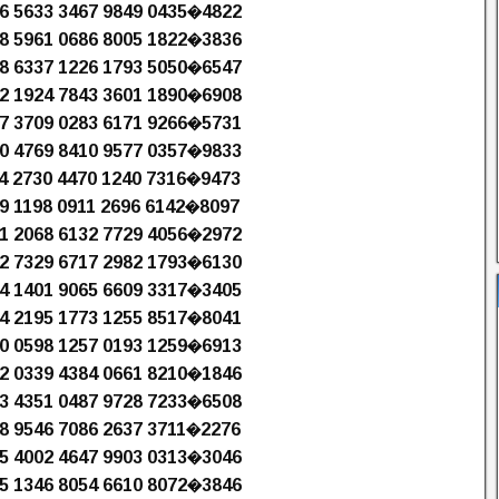
6 5633 3467 9849 0435�4822
8 5961 0686 8005 1822�3836
8 6337 1226 1793 5050�6547
2 1924 7843 3601 1890�6908
7 3709 0283 6171 9266�5731
0 4769 8410 9577 0357�9833
4 2730 4470 1240 7316�9473
9 1198 0911 2696 6142�8097
1 2068 6132 7729 4056�2972
2 7329 6717 2982 1793�6130
4 1401 9065 6609 3317�3405
4 2195 1773 1255 8517�8041
0 0598 1257 0193 1259�6913
2 0339 4384 0661 8210�1846
3 4351 0487 9728 7233�6508
8 9546 7086 2637 3711�2276
5 4002 4647 9903 0313�3046
5 1346 8054 6610 8072�3846