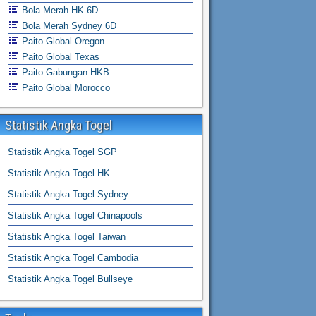
Bola Merah HK 6D
Bola Merah Sydney 6D
Paito Global Oregon
Paito Global Texas
Paito Gabungan HKB
Paito Global Morocco
Statistik Angka Togel
Statistik Angka Togel SGP
Statistik Angka Togel HK
Statistik Angka Togel Sydney
Statistik Angka Togel Chinapools
Statistik Angka Togel Taiwan
Statistik Angka Togel Cambodia
Statistik Angka Togel Bullseye