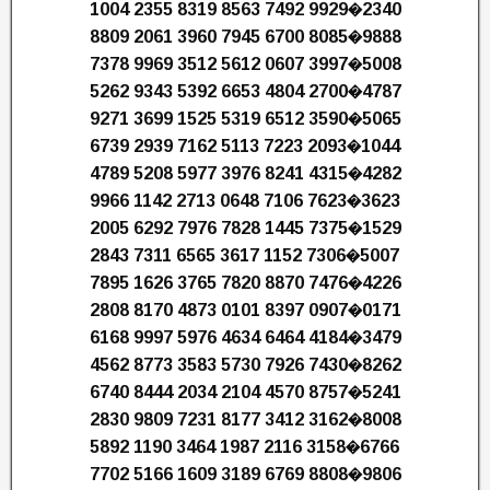
1004 2355 8319 8563 7492 9929�2340
8809 2061 3960 7945 6700 8085�9888
7378 9969 3512 5612 0607 3997�5008
5262 9343 5392 6653 4804 2700�4787
9271 3699 1525 5319 6512 3590�5065
6739 2939 7162 5113 7223 2093�1044
4789 5208 5977 3976 8241 4315�4282
9966 1142 2713 0648 7106 7623�3623
2005 6292 7976 7828 1445 7375�1529
2843 7311 6565 3617 1152 7306�5007
7895 1626 3765 7820 8870 7476�4226
2808 8170 4873 0101 8397 0907�0171
6168 9997 5976 4634 6464 4184�3479
4562 8773 3583 5730 7926 7430�8262
6740 8444 2034 2104 4570 8757�5241
2830 9809 7231 8177 3412 3162�8008
5892 1190 3464 1987 2116 3158�6766
7702 5166 1609 3189 6769 8808�9806