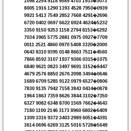
1098 2254 9118 9589 4703 1933�3073
8005 1916 1290 1393 4528 7950�0939
9921 5413 7549 2852 7668 4291�2696
6720 0402 0697 6622 6924 4624�5232
3350 9150 9253 1158 2794 8153�6292
7034 3965 5775 2881 0975 0927�7709
0011 2521 4860 0970 5408 3320�2000
0643 8310 9395 0148 8663 7511�4560
7866 8592 3107 1937 9366 0315�1075
6840 9621 0823 3497 9691 3152�8447
4679 2576 8850 2676 2098 3494�0646
1689 6709 5285 9122 0979 6527�0806
7830 9135 7942 7158 3843 0434�0878
1964 1863 7359 8626 3844 3102�7350
6327 9082 6348 8700 1569 7662�4643
7180 1100 2146 3173 8960 6802�6409
1309 3316 9372 3403 2989 6051�4391
3614 0696 6269 3125 5016 5728�5649