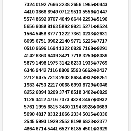
7324 0192 7666 3238 2656 1965�0443
4410 3866 8949 0712 9513 5556�1447
5574 8692 9707 4049 6644 2293�5196
5656 9088 8163 5892 9821 5271�8524
1564 5458 8777 1222 7361 0233�2631
8095 6751 0902 2140 9771 5225�7717
0510 9696 1694 1322 0829 7168�9291
4142 6363 6439 8421 7718 3250�8089
5879 1498 1975 3142 8233 1935�7769
6346 9442 7116 8809 5593 6662�2437
2712 9475 7318 2603 8684 4932�8251
1983 4753 2217 0068 6993 8729�0046
8252 6094 0209 3747 8518 3402�0829
1126 0412 4716 7073 4328 3467�0932
5761 1995 6815 3430 1194 8928�0689
5090 4817 8332 1066 2334 5015�0330
2545 5993 1929 2553 8198 6823�2377
4864 6714 5441 6527 6185 4501�3929