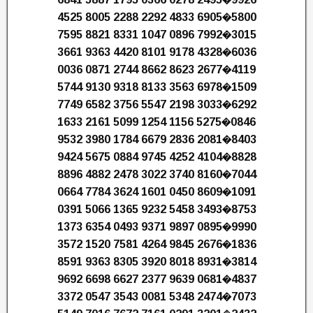
4525 8005 2288 2292 4833 6905�5800
7595 8821 8331 1047 0896 7992�3015
3661 9363 4420 8101 9178 4328�6036
0036 0871 2744 8662 8623 2677�4119
5744 9130 9318 8133 3563 6978�1509
7749 6582 3756 5547 2198 3033�6292
1633 2161 5099 1254 1156 5275�0846
9532 3980 1784 6679 2836 2081�8403
9424 5675 0884 9745 4252 4104�8828
8896 4882 2478 3022 3740 8160�7044
0664 7784 3624 1601 0450 8609�1091
0391 5066 1365 9232 5458 3493�8753
1373 6354 0493 9371 9897 0895�9990
3572 1520 7581 4264 9845 2676�1836
8591 9363 8305 3920 8018 8931�3814
9692 6698 6627 2377 9639 0681�4837
3372 0547 3543 0081 5348 2474�7073