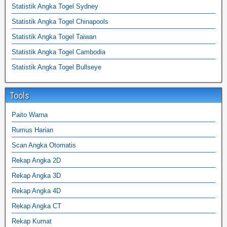
Statistik Angka Togel Sydney
Statistik Angka Togel Chinapools
Statistik Angka Togel Taiwan
Statistik Angka Togel Cambodia
Statistik Angka Togel Bullseye
Tools
Paito Warna
Rumus Harian
Scan Angka Otomatis
Rekap Angka 2D
Rekap Angka 3D
Rekap Angka 4D
Rekap Angka CT
Rekap Kumat