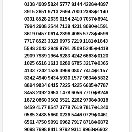
0138 4909 5824 5777 9144 4228�4897
3915 3651 9713 2694 7000 2398�1140
0331 8528 2639 0154 2410 7057�8941
7994 2908 2544 7138 4231 8090�1591
8619 0457 0614 2896 4065 5778�4599
7717 8523 3323 0975 7219 1181�1843
5548 3043 2949 8791 2509 5245�4418
2909 7989 1964 9283 4242 6663�0120
1025 6518 1613 0289 6785 3217�0365
4133 7242 1539 3969 0807 7414�1157
8342 4940 9434 5930 1577 9834�5832
8894 9834 6415 7225 4225 6605�7787
8458 2392 3953 1478 6056 7710�8246
1872 0860 3502 5521 2262 9708�3018
8459 4177 8547 3778 7619 7817�1340
0585 3438 5660 0236 5446 0729�0461
6561 4750 9091 6962 7917 8718�6872
9098 7698 8411 9792 9311 9963�6602