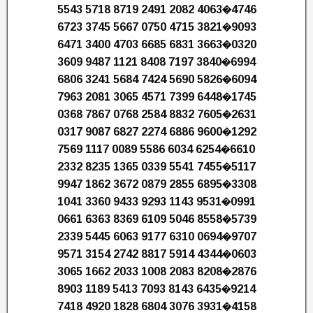
5543 5718 8719 2491 2082 4063�4746
6723 3745 5667 0750 4715 3821�9093
6471 3400 4703 6685 6831 3663�0320
3609 9487 1121 8408 7197 3840�6994
6806 3241 5684 7424 5690 5826�6094
7963 2081 3065 4571 7399 6448�1745
0368 7867 0768 2584 8832 7605�2631
0317 9087 6827 2274 6886 9600�1292
7569 1117 0089 5586 6034 6254�6610
2332 8235 1365 0339 5541 7455�5117
9947 1862 3672 0879 2855 6895�3308
1041 3360 9433 9293 1143 9531�0991
0661 6363 8369 6109 5046 8558�5739
2339 5445 6063 9177 6310 0694�9707
9571 3154 2742 8817 5914 4344�0603
3065 1662 2033 1008 2083 8208�2876
8903 1189 5413 7093 8143 6435�9214
7418 4920 1828 6804 3076 3931�4158