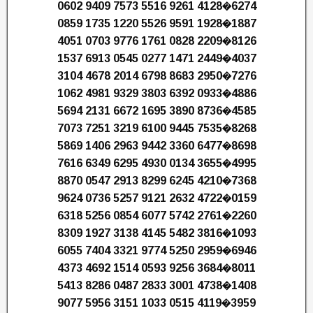
0602 9409 7573 5516 9261 4128�6274
0859 1735 1220 5526 9591 1928�1887
4051 0703 9776 1761 0828 2209�8126
1537 6913 0545 0277 1471 2449�4037
3104 4678 2014 6798 8683 2950�7276
1062 4981 9329 3803 6392 0933�4886
5694 2131 6672 1695 3890 8736�4585
7073 7251 3219 6100 9445 7535�8268
5869 1406 2963 9442 3360 6477�8698
7616 6349 6295 4930 0134 3655�4995
8870 0547 2913 8299 6245 4210�7368
9624 0736 5257 9121 2632 4722�0159
6318 5256 0854 6077 5742 2761�2260
8309 1927 3138 4145 5482 3816�1093
6055 7404 3321 9774 5250 2959�6946
4373 4692 1514 0593 9256 3684�8011
5413 8286 0487 2833 3001 4738�1408
9077 5956 3151 1033 0515 4119�3959