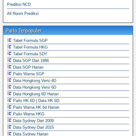
Prediksi NCD
All Room Prediksi
Paito Terpopuler
Tabel Formula SGP
Tabel Formula HKG
Tabel Formula SDY
Data SGP Dari 1986
Data SGP Harian
Paito Warna SGP
Data Hongkong Versi 4D
Data Hongkong Versi 6D
Data Hongkong 6D Harian
Paito HK 6D | Data HK 6D
Paito Warna HK 6d Harian
Paito Warna HKG
Data Sydney Dari 2009
Data Sydney Dari 2015
Data Sydney Harian