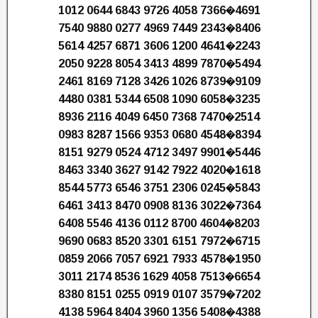
1012 0644 6843 9726 4058 7366�4691
7540 9880 0277 4969 7449 2343�8406
5614 4257 6871 3606 1200 4641�2243
2050 9228 8054 3413 4899 7870�5494
2461 8169 7128 3426 1026 8739�9109
4480 0381 5344 6508 1090 6058�3235
8936 2116 4049 6450 7368 7470�2514
0983 8287 1566 9353 0680 4548�8394
8151 9279 0524 4712 3497 9901�5446
8463 3340 3627 9142 7922 4020�1618
8544 5773 6546 3751 2306 0245�5843
6461 3413 8470 0908 8136 3022�7364
6408 5546 4136 0112 8700 4604�8203
9690 0683 8520 3301 6151 7972�6715
0859 2066 7057 6921 7933 4578�1950
3011 2174 8536 1629 4058 7513�6654
8380 8151 0255 0919 0107 3579�7202
4138 5964 8404 3960 1356 5408�4388