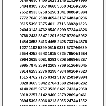
0140 4890 7400 2629 2248 2191�7990
5494 8385 7057 0668 5850 3416�2095
7652 8933 8758 5256 1041 9080�5984
7772 7640 2508 4654 3167 6483�0236
9515 5398 7375 4011 2716 8882�1328
2404 3143 4762 9540 8299 5724�4626
0788 2433 8547 1201 6267 9729�5952
1454 3653 8413 4465 2428 7331�4676
1227 1102 5399 0515 0331 6737�9639
5654 4252 6543 1615 0325 7950�1684
2964 2615 6081 6291 0208 5868�5287
8995 7875 2594 2209 7769 5126�8045
3914 6253 2376 9298 4934 6020�7823
1515 4762 7175 0341 5107 2583�9994
0028 3669 5942 2764 1580 2943�6282
4140 2035 9757 3526 6421 7423�2050
8918 2257 3142 9400 2379 2869�9461
0894 5393 6036 0213 8055 2474�1352