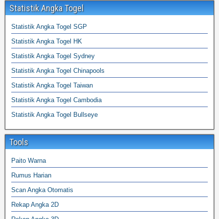
Statistik Angka Togel
Statistik Angka Togel SGP
Statistik Angka Togel HK
Statistik Angka Togel Sydney
Statistik Angka Togel Chinapools
Statistik Angka Togel Taiwan
Statistik Angka Togel Cambodia
Statistik Angka Togel Bullseye
Tools
Paito Warna
Rumus Harian
Scan Angka Otomatis
Rekap Angka 2D