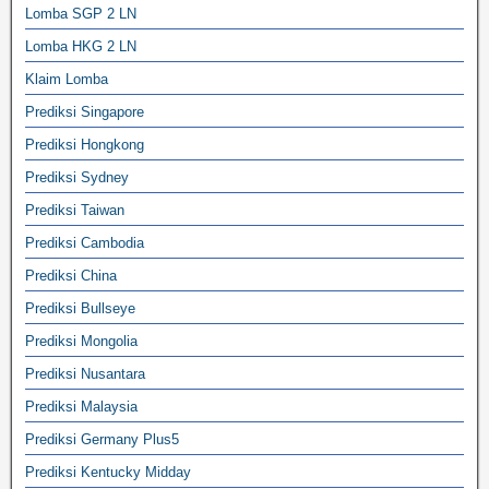
Lomba SGP 2 LN
Lomba HKG 2 LN
Klaim Lomba
Prediksi Singapore
Prediksi Hongkong
Prediksi Sydney
Prediksi Taiwan
Prediksi Cambodia
Prediksi China
Prediksi Bullseye
Prediksi Mongolia
Prediksi Nusantara
Prediksi Malaysia
Prediksi Germany Plus5
Prediksi Kentucky Midday