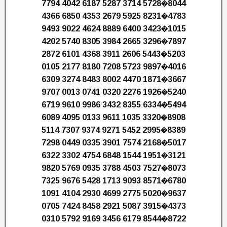
7794 4042 6187 5287 3714 5728�8044
4366 6850 4353 2679 5925 8231�4783
9493 9022 4624 8889 6400 3423�1015
4202 5740 8305 3984 2665 3296�7897
2872 6101 4368 3911 2606 5443�5203
0105 2177 8180 7208 5723 9897�4016
6309 3274 8483 8002 4470 1871�3667
9707 0013 0741 0320 2276 1926�5240
6719 9610 9986 3432 8355 6334�5494
6089 4095 0133 9611 1035 3320�8908
5114 7307 9374 9271 5452 2995�8389
7298 0449 0335 3901 7574 2168�5017
6322 3302 4754 6848 1544 1951�3121
9820 5769 0935 3788 4503 7527�8073
7325 9676 5428 1713 9093 8571�6780
1091 4104 2930 4699 2775 5020�9637
0705 7424 8458 2921 5087 3915�4373
0310 5792 9169 3456 6179 8544�8722