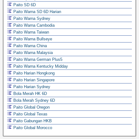
Paito SD 6D
Paito Warna SD 6D Harian
Paito Warna Sydney
Paito Warna Cambodia
Paito Warna Taiwan
Paito Warna Bullseye
Paito Warna China
Paito Warna Malaysia
Paito Warna German Plus5
Paito Warna Kentucky Midday
Paito Harian Hongkong
Paito Harian Singapore
Paito Harian Sydney
Bola Merah HK 6D
Bola Merah Sydney 6D
Paito Global Oregon
Paito Global Texas
Paito Gabungan HKB
Paito Global Morocco