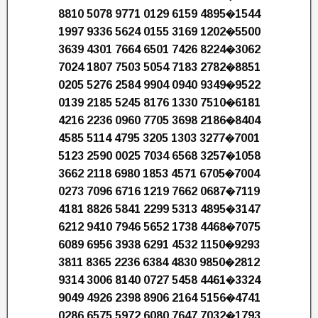
8810 5078 9771 0129 6159 4895�1544
1997 9336 5624 0155 3169 1202�5500
3639 4301 7664 6501 7426 8224�3062
7024 1807 7503 5054 7183 2782�8851
0205 5276 2584 9904 0940 9349�9522
0139 2185 5245 8176 1330 7510�6181
4216 2236 0960 7705 3698 2186�8404
4585 5114 4795 3205 1303 3277�7001
5123 2590 0025 7034 6568 3257�1058
3662 2118 6980 1853 4571 6705�7004
0273 7096 6716 1219 7662 0687�7119
4181 8826 5841 2299 5313 4895�3147
6212 9410 7946 5652 1738 4468�7075
6089 6956 3938 6291 4532 1150�9293
3811 8365 2236 6384 4830 9850�2812
9314 3006 8140 0727 5458 4461�3324
9049 4926 2398 8906 2164 5156�4741
0286 6575 5972 6080 7647 7032�1793