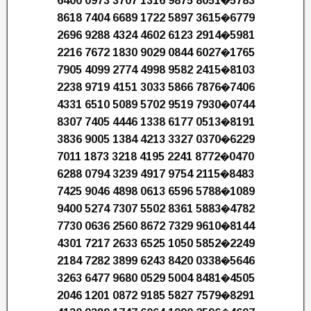
6400 0973 3707 1316 9875 8051�5783
8618 7404 6689 1722 5897 3615�6779
2696 9288 4324 4602 6123 2914�5981
2216 7672 1830 9029 0844 6027�1765
7905 4099 2774 4998 9582 2415�8103
2238 9719 4151 3033 5866 7876�7406
4331 6510 5089 5702 9519 7930�0744
8307 7405 4446 1338 6177 0513�8191
3836 9005 1384 4213 3327 0370�6229
7011 1873 3218 4195 2241 8772�0470
6288 0794 3239 4917 9754 2115�8483
7425 9046 4898 0613 6596 5788�1089
9400 5274 7307 5502 8361 5883�4782
7730 0636 2560 8672 7329 9610�8144
4301 7217 2633 6525 1050 5852�2249
2184 7282 3899 6243 8420 0338�5646
3263 6477 9680 0529 5004 8481�4505
2046 1201 0872 9185 5827 7579�8291