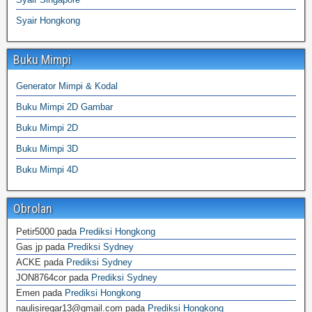
Syair Hongkong
Buku Mimpi
Generator Mimpi & Kodal
Buku Mimpi 2D Gambar
Buku Mimpi 2D
Buku Mimpi 3D
Buku Mimpi 4D
Obrolan
Petir5000
pada
Prediksi Hongkong
Gas jp
pada
Prediksi Sydney
ACKE
pada
Prediksi Sydney
JON8764cor
pada
Prediksi Sydney
Emen
pada
Prediksi Hongkong
naulisiregar13@gmail.com
pada
Prediksi Hongkong