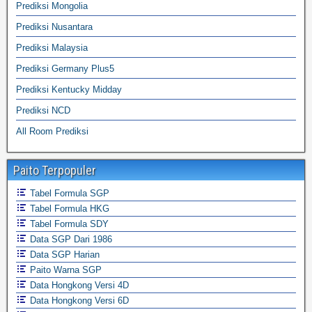
Prediksi Mongolia
Prediksi Nusantara
Prediksi Malaysia
Prediksi Germany Plus5
Prediksi Kentucky Midday
Prediksi NCD
All Room Prediksi
Paito Terpopuler
Tabel Formula SGP
Tabel Formula HKG
Tabel Formula SDY
Data SGP Dari 1986
Data SGP Harian
Paito Warna SGP
Data Hongkong Versi 4D
Data Hongkong Versi 6D