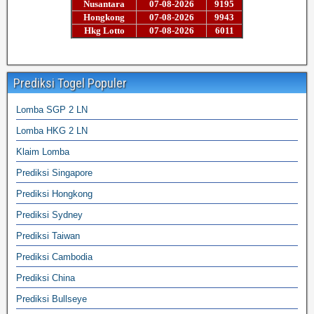
Prediksi Togel Populer
Lomba SGP 2 LN
Lomba HKG 2 LN
Klaim Lomba
Prediksi Singapore
Prediksi Hongkong
Prediksi Sydney
Prediksi Taiwan
Prediksi Cambodia
Prediksi China
Prediksi Bullseye