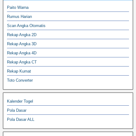
Paito Warna
Rumus Harian
Scan Angka Otomatis
Rekap Angka 2D
Rekap Angka 3D
Rekap Angka 4D
Rekap Angka CT
Rekap Kumat
Toto Converter
Kalender Togel
Pola Dasar
Pola Dasar ALL