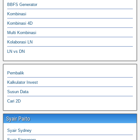
BBFS Generator
Kombinasi
Kombinasi 4D
Multi Kombinasi
Kolaborasi LN
LN vs DN
Pembalik
Kalkulator Invest
Susun Data
Cari 2D
Syair Paito
Syair Sydney
Syair Singapore