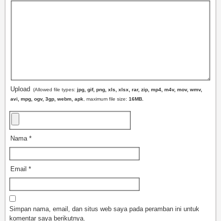
Upload
(Allowed file types:
jpg, gif, png, xls, xlsx, rar, zip, mp4, m4v, mov, wmv,
avi, mpg, ogv, 3gp, webm, apk
, maximum file size:
16MB.
Nama
*
Email
*
Simpan nama, email, dan situs web saya pada peramban ini untuk
komentar saya berikutnya.