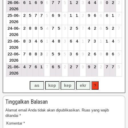
26-06-
6
1
6
9
6
7
7
5
1
2
3
4
4
8
0
2
2
2026
25-06-
2
5
7
7
5
6
9
6
1
1
2
9
6
6
6
1
7
2026
24-06-
2
8
8
5
4
7
5
3
2
5
7
4
2
6
5
2
7
2026
23-06-
8
3
4
6
1
4
8
3
6
4
1
7
3
1
1
4
5
2026
22-06-
7
8
8
3
2
5
9
5
3
6
9
2
6
8
8
6
5
2026
21-06-
4
7
6
1
7
6
5
2
2
7
9
9
2
2
7
7
5
2026
Tinggalkan Balasan
Alamat email Anda tidak akan dipublikasikan.
Ruas yang wajib
ditandai
*
Komentar
*