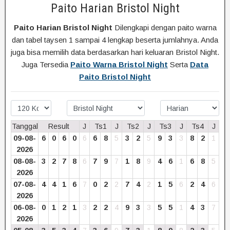
Paito Harian Bristol Night
Paito Harian Bristol Night
Dilengkapi dengan paito warna
dan tabel taysen 1 sampai 4 lengkap beserta jumlahnya. Anda
juga bisa memilih data berdasarkan hari keluaran Bristol Night.
Juga Tersedia
Paito Warna Bristol Night
Serta
Data
Paito Bristol Night
Tanggal
Result
J
Ts1
J
Ts2
J
Ts3
J
Ts4
J
09-08-
6
0
6
0
6
6
8
5
3
2
5
9
3
3
8
2
1
2026
08-08-
3
2
7
8
6
7
9
7
1
8
9
4
6
1
6
8
5
2026
07-08-
4
4
1
6
7
0
2
2
7
4
2
1
5
6
2
4
6
2026
06-08-
0
1
2
1
3
2
2
4
9
3
3
5
5
1
4
3
7
2026