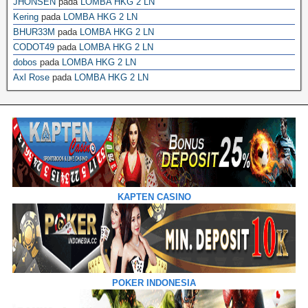
JHONSEN
pada
LOMBA HKG 2 LN
Kering
pada
LOMBA HKG 2 LN
BHUR33M
pada
LOMBA HKG 2 LN
CODOT49
pada
LOMBA HKG 2 LN
dobos
pada
LOMBA HKG 2 LN
Axl Rose
pada
LOMBA HKG 2 LN
KAPTEN CASINO
POKER INDONESIA