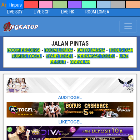
AngkaTop Aplikasi Togel
Hapus
LIVE SDY
LIVE SGP
LIVE HK
ROOM LOMBA
JALAN PINTAS
ROOM PREDIKSI
•
ROOM LOMBA
•
PAITO WARNA
•
TOOLS DAN
RUMUS TOGEL
•
SYAIR TOGEL
•
PERKAKAS TOGEL
•
LIVE
RESULT
•
OBROLAN
AUDITOGEL
LIKETOGEL