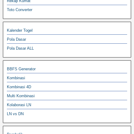
Rekap Kumat
Toto Converter
Kalender Togel
Pola Dasar
Pola Dasar ALL
BBFS Generator
Kombinasi
Kombinasi 4D
Multi Kombinasi
Kolaborasi LN
LN vs DN