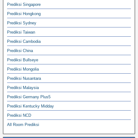
Prediksi Singapore
Prediksi Hongkong
Prediksi Sydney
Prediksi Taiwan
Prediksi Cambodia
Prediksi China
Prediksi Bullseye
Prediksi Mongolia
Prediksi Nusantara
Prediksi Malaysia
Prediksi Germany Plus5
Prediksi Kentucky Midday
Prediksi NCD
All Room Prediksi