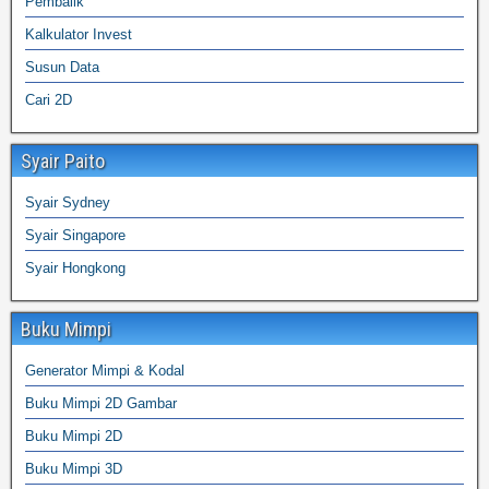
Pembalik
Kalkulator Invest
Susun Data
Cari 2D
Syair Paito
Syair Sydney
Syair Singapore
Syair Hongkong
Buku Mimpi
Generator Mimpi & Kodal
Buku Mimpi 2D Gambar
Buku Mimpi 2D
Buku Mimpi 3D