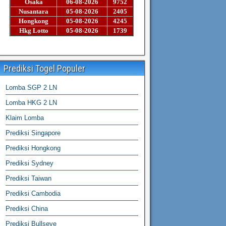
Prediksi Togel Populer
Lomba SGP 2 LN
Lomba HKG 2 LN
Klaim Lomba
Prediksi Singapore
Prediksi Hongkong
Prediksi Sydney
Prediksi Taiwan
Prediksi Cambodia
Prediksi China
Prediksi Bullseye