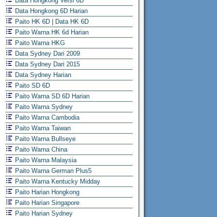
Data Hongkong Versi 6D
Data Hongkong 6D Harian
Paito HK 6D | Data HK 6D
Paito Warna HK 6d Harian
Paito Warna HKG
Data Sydney Dari 2009
Data Sydney Dari 2015
Data Sydney Harian
Paito SD 6D
Paito Warna SD 6D Harian
Paito Warna Sydney
Paito Warna Cambodia
Paito Warna Taiwan
Paito Warna Bullseye
Paito Warna China
Paito Warna Malaysia
Paito Warna German Plus5
Paito Warna Kentucky Midday
Paito Harian Hongkong
Paito Harian Singapore
Paito Harian Sydney