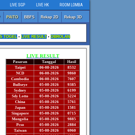
LIVE SGP
LIVE HK
ROOM LOMBA
P
PAITO
BBFS
Rekap 2D
Rekap 3D
S TOGEL
•
LIVE RESULT
•
OBROLAN