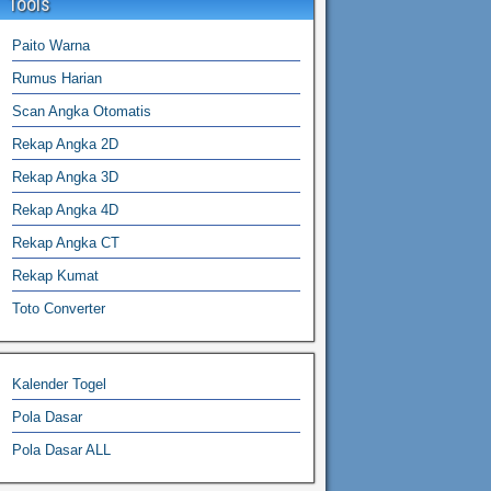
Tools
Paito Warna
Rumus Harian
Scan Angka Otomatis
Rekap Angka 2D
Rekap Angka 3D
Rekap Angka 4D
Rekap Angka CT
Rekap Kumat
Toto Converter
Kalender Togel
Pola Dasar
Pola Dasar ALL