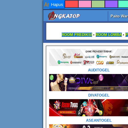
AngkaTop Aplikasi Togel
Hapus
Paito Wa
ROOM PREDIKSI
•
ROOM LOMBA
•
P
AUDITOGEL
DIVATOGEL
ASEANTOGEL