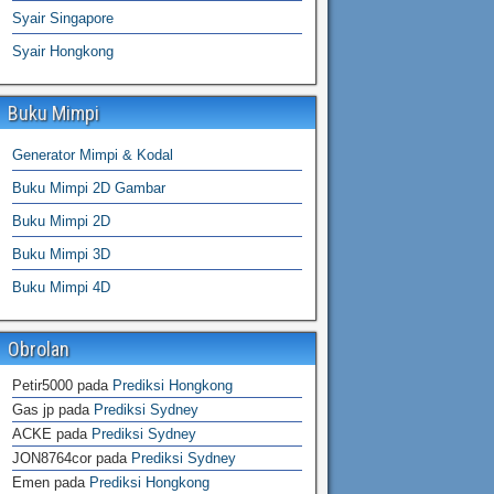
Syair Singapore
Syair Hongkong
Buku Mimpi
Generator Mimpi & Kodal
Buku Mimpi 2D Gambar
Buku Mimpi 2D
Buku Mimpi 3D
Buku Mimpi 4D
Obrolan
Petir5000
pada
Prediksi Hongkong
Gas jp
pada
Prediksi Sydney
ACKE
pada
Prediksi Sydney
JON8764cor
pada
Prediksi Sydney
Emen
pada
Prediksi Hongkong