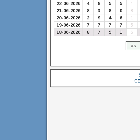
22-06-2026
4
8
5
5
1
21-06-2026
8
3
8
0
8
20-06-2026
2
9
4
6
1
19-06-2026
7
7
7
7
5
18-06-2026
8
7
5
1
6
GE