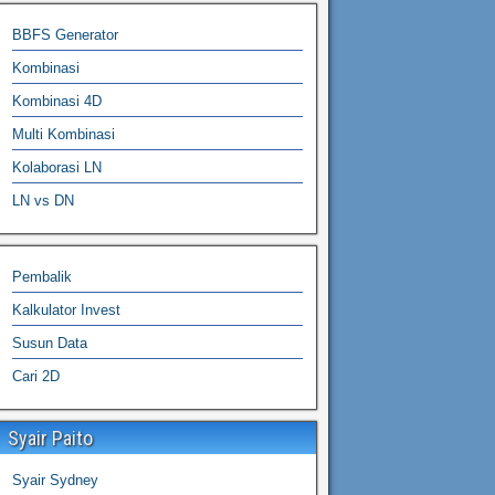
BBFS Generator
Kombinasi
Kombinasi 4D
Multi Kombinasi
Kolaborasi LN
LN vs DN
Pembalik
Kalkulator Invest
Susun Data
Cari 2D
Syair Paito
Syair Sydney