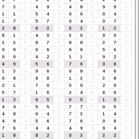
7
3
1
4
9
4
4
8
3
9
9
9
1
1
2
5
4
9
0
0
0
0
4
4
1
7
8
5
7
3
0
4
4
0
7
7
2
8
1
6
3
9
5
3
8
1
3
4
8
1
9
4
0
4
3
0
3
9
0
9
3
3
6
8
7
6
8
8
7
3
7
1
9
9
9
0
6
6
6
6
3
5
6
2
0
0
0
4
2
6
1
1
2
9
2
2
4
9
4
5
6
2
7
6
4
0
6
6
1
3
4
9
6
6
0
8
8
4
6
1
0
8
8
8
8
7
1
3
4
3
8
2
2
1
3
7
0
7
5
0
5
2
0
2
5
7
3
1
6
7
2
4
6
6
6
3
1
2
3
6
5
2
0
5
5
1
5
6
4
4
8
5
5
1
7
7
5
0
5
5
4
8
3
6
4
1
7
3
1
1
4
5
4
9
4
5
6
2
7
6
4
0
6
6
7
6
4
4
4
8
4
9
4
9
4
4
1
8
9
8
2
1
0
3
3
3
2
5