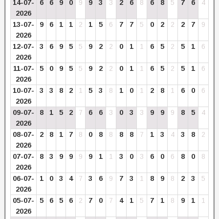
14-07-
6
6
9
0
9
9
3
3
2
6
8
6
8
5
7
6
4
2026
13-07-
9
6
1
1
2
1
5
6
7
7
5
0
2
2
2
7
9
2026
12-07-
3
6
9
5
5
9
2
2
0
1
1
6
5
2
5
1
6
2026
11-07-
5
0
9
5
5
9
2
2
0
1
1
6
5
2
5
1
6
2026
10-07-
3
3
8
2
1
5
3
8
1
0
1
2
8
1
6
0
6
2026
09-07-
8
1
5
2
7
6
6
3
0
3
3
9
9
9
8
5
4
2026
08-07-
2
8
1
7
8
0
8
8
8
8
7
1
3
4
3
8
2
2026
07-07-
8
3
9
9
9
9
1
1
3
0
3
6
0
6
8
0
8
2026
06-07-
1
0
3
4
7
3
6
9
7
3
1
8
9
8
2
3
5
2026
05-07-
5
6
5
6
2
7
0
7
4
1
5
7
1
8
9
1
1
2026