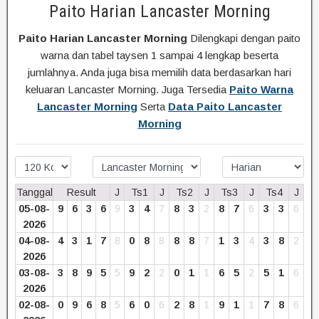
Paito Harian Lancaster Morning
Paito Harian Lancaster Morning
Dilengkapi dengan paito
warna dan tabel taysen 1 sampai 4 lengkap beserta
jumlahnya. Anda juga bisa memilih data berdasarkan hari
keluaran Lancaster Morning. Juga Tersedia
Paito Warna
Lancaster Morning
Serta
Data Paito Lancaster
Morning
Tanggal
Result
J
Ts1
J
Ts2
J
Ts3
J
Ts4
J
05-08-
9
6
3
6
9
3
4
7
8
3
2
8
7
6
3
3
6
2026
04-08-
4
3
1
7
8
0
8
8
8
8
7
1
3
4
3
8
2
2026
03-08-
3
8
9
5
5
9
2
2
0
1
1
6
5
2
5
1
6
2026
02-08-
0
9
6
8
5
6
0
6
2
8
1
9
1
1
7
8
6