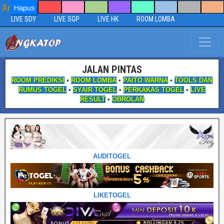
AngkaTop Aplikasi Togel
Hapus
LIVE SDY
LIVE SGP
LIVE HK
ROOM LOMBA
JALAN PINTAS
ROOM PREDIKSI
•
ROOM LOMBA
•
PAITO WARNA
•
TOOLS DAN
RUMUS TOGEL
•
SYAIR TOGEL
•
PERKAKAS TOGEL
•
LIVE
RESULT
•
OBROLAN
AUDITOGEL
LIKETOGEL