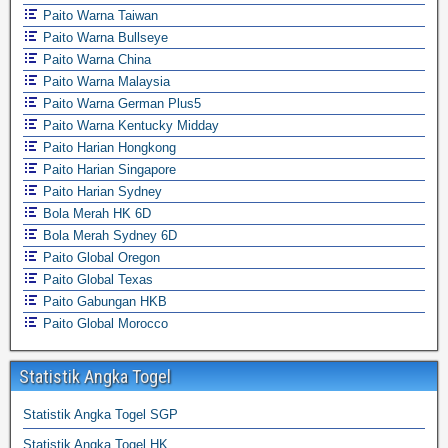
Paito Warna Taiwan
Paito Warna Bullseye
Paito Warna China
Paito Warna Malaysia
Paito Warna German Plus5
Paito Warna Kentucky Midday
Paito Harian Hongkong
Paito Harian Singapore
Paito Harian Sydney
Bola Merah HK 6D
Bola Merah Sydney 6D
Paito Global Oregon
Paito Global Texas
Paito Gabungan HKB
Paito Global Morocco
Statistik Angka Togel
Statistik Angka Togel SGP
Statistik Angka Togel HK