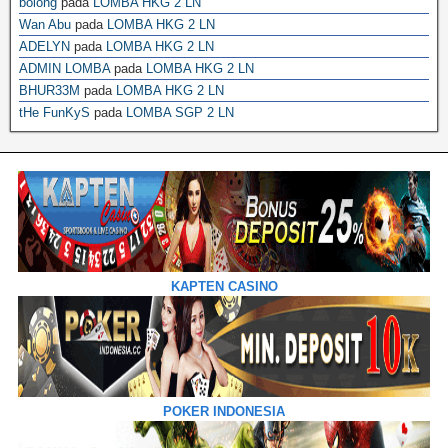
bolong
pada
LOMBA HKG 2 LN
Wan Abu
pada
LOMBA HKG 2 LN
ADELYN
pada
LOMBA HKG 2 LN
ADMIN LOMBA
pada
LOMBA HKG 2 LN
BHUR33M
pada
LOMBA HKG 2 LN
tHe FunKyS
pada
LOMBA SGP 2 LN
KAPTEN CASINO
POKER INDONESIA