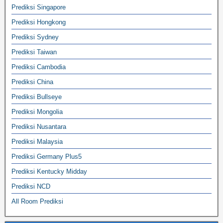
Prediksi Singapore
Prediksi Hongkong
Prediksi Sydney
Prediksi Taiwan
Prediksi Cambodia
Prediksi China
Prediksi Bullseye
Prediksi Mongolia
Prediksi Nusantara
Prediksi Malaysia
Prediksi Germany Plus5
Prediksi Kentucky Midday
Prediksi NCD
All Room Prediksi