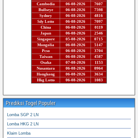
Prediksi Togel Populer
Lomba SGP 2 LN
Lomba HKG 2 LN
Klaim Lomba