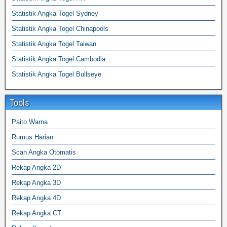
Statistik Angka Togel Sydney
Statistik Angka Togel Chinapools
Statistik Angka Togel Taiwan
Statistik Angka Togel Cambodia
Statistik Angka Togel Bullseye
Tools
Paito Warna
Rumus Harian
Scan Angka Otomatis
Rekap Angka 2D
Rekap Angka 3D
Rekap Angka 4D
Rekap Angka CT