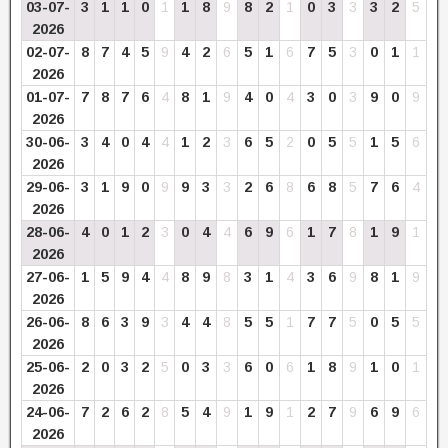
03-07-
3
1
1
0
1
1
8
9
8
2
1
0
3
3
3
2
5
2026
02-07-
8
7
4
5
9
4
2
6
5
1
6
7
5
3
0
1
1
2026
01-07-
7
8
7
6
4
8
1
9
4
0
4
3
0
3
9
0
9
2026
30-06-
3
4
0
4
4
1
2
3
6
5
2
0
5
5
1
5
6
2026
29-06-
3
1
9
0
9
9
3
3
2
6
8
6
8
5
7
6
4
2026
28-06-
4
0
1
2
3
0
4
4
6
9
6
1
7
8
1
9
1
2026
27-06-
1
5
9
4
4
8
9
8
3
1
4
3
6
9
8
1
9
2026
26-06-
8
6
3
9
3
4
4
8
5
5
1
7
7
5
0
5
5
2026
25-06-
2
0
3
2
5
0
3
3
6
0
6
1
8
9
1
0
1
2026
24-06-
7
2
6
2
8
5
4
9
1
9
1
2
7
9
6
9
6
2026