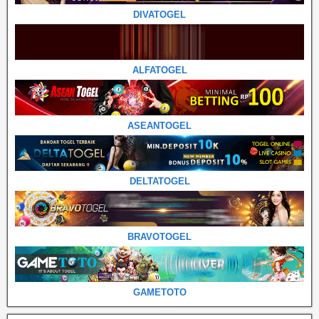
DIVATOGEL
ALFATOGEL
ASEANTOGEL
DELTATOGEL
BRAVOTOGEL
GAMETOTO