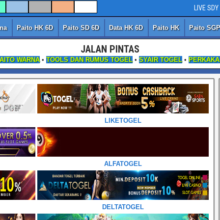
LIVE SDY
rna
Paito HK 6D
Paito SD 6D
Data HK 6D
Paito HK
Paito SG
JALAN PINTAS
AITO WARNA
•
TOOLS DAN RUMUS TOGEL
•
SYAIR TOGEL
•
PERKAKA
LIKETOGEL
ALFATOGEL
DELTATOGEL