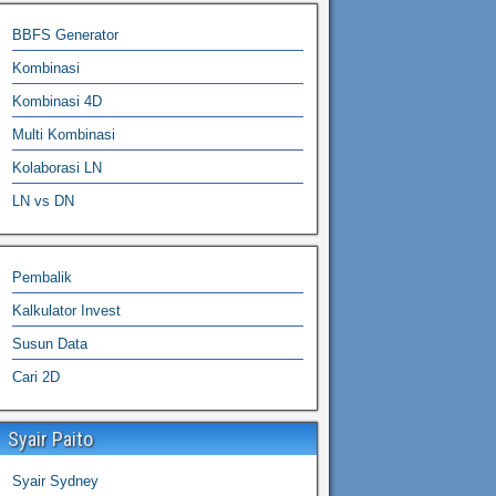
BBFS Generator
Kombinasi
Kombinasi 4D
Multi Kombinasi
Kolaborasi LN
LN vs DN
Pembalik
Kalkulator Invest
Susun Data
Cari 2D
Syair Paito
Syair Sydney