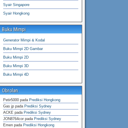
Syair Singapore
Syair Hongkong
Buku Mimpi
Generator Mimpi & Kodal
Buku Mimpi 2D Gambar
Buku Mimpi 2D
Buku Mimpi 3D
Buku Mimpi 4D
Obrolan
Petir5000
pada
Prediksi Hongkong
Gas jp
pada
Prediksi Sydney
ACKE
pada
Prediksi Sydney
JON8764cor
pada
Prediksi Sydney
Emen
pada
Prediksi Hongkong