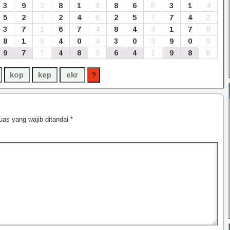
3
9
3
8
1
9
8
6
5
3
1
4
5
2
7
2
4
6
2
5
7
7
4
2
3
7
1
6
7
4
8
4
3
1
7
8
8
1
9
4
0
4
3
0
3
9
0
9
9
7
7
4
8
3
6
4
1
9
8
8
uas yang wajib ditandai
*