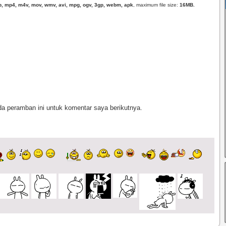
, zip, mp4, m4v, mov, wmv, avi, mpg, ogv, 3gp, webm, apk
, maximum file size:
16MB.
a peramban ini untuk komentar saya berikutnya.