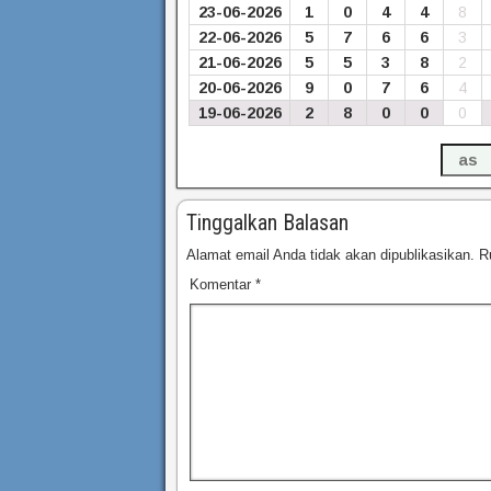
23-06-2026
1
0
4
4
8
22-06-2026
5
7
6
6
3
21-06-2026
5
5
3
8
2
20-06-2026
9
0
7
6
4
19-06-2026
2
8
0
0
0
Tinggalkan Balasan
Alamat email Anda tidak akan dipublikasikan.
R
Komentar
*