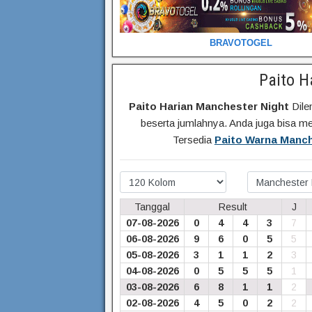
BRAVOTOGEL
Paito H
Paito Harian Manchester Night
Dile
beserta jumlahnya. Anda juga bisa me
Tersedia
Paito Warna Manch
Tanggal
Result
J
07-08-2026
0
4
4
3
7
06-08-2026
9
6
0
5
5
05-08-2026
3
1
1
2
3
04-08-2026
0
5
5
5
1
03-08-2026
6
8
1
1
2
02-08-2026
4
5
0
2
2