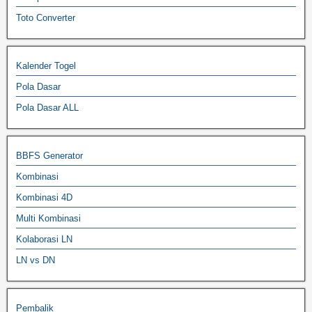
Toto Converter
Kalender Togel
Pola Dasar
Pola Dasar ALL
BBFS Generator
Kombinasi
Kombinasi 4D
Multi Kombinasi
Kolaborasi LN
LN vs DN
Pembalik