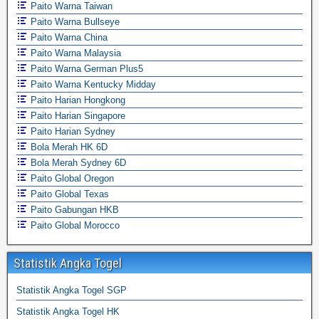
Paito Warna Taiwan
Paito Warna Bullseye
Paito Warna China
Paito Warna Malaysia
Paito Warna German Plus5
Paito Warna Kentucky Midday
Paito Harian Hongkong
Paito Harian Singapore
Paito Harian Sydney
Bola Merah HK 6D
Bola Merah Sydney 6D
Paito Global Oregon
Paito Global Texas
Paito Gabungan HKB
Paito Global Morocco
Statistik Angka Togel
Statistik Angka Togel SGP
Statistik Angka Togel HK