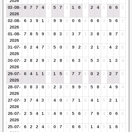
2026
03-08-
8
7
7
4
2
5
7
3
1
6
7
2
4
6
6
6
3
2026
02-08-
6
3
9
1
1
9
9
9
0
6
6
6
6
3
5
6
2
2026
01-08-
7
8
5
9
5
8
3
2
3
7
1
3
8
2
8
7
6
2026
31-07-
0
2
4
7
2
5
0
5
9
2
2
2
1
3
4
2
6
2026
30-07-
2
8
2
9
2
2
8
1
6
3
9
5
3
8
1
3
4
2026
29-07-
6
4
1
1
2
1
5
6
7
7
5
0
2
2
2
7
9
2026
28-07-
0
8
3
0
3
2
3
5
9
9
9
5
8
4
4
9
4
2026
27-07-
3
7
4
3
7
4
0
4
7
1
8
4
1
5
2
1
3
2026
26-07-
2
5
4
1
5
4
9
4
5
6
2
7
6
4
0
6
6
2026
25-07-
6
2
2
4
6
0
7
7
6
6
3
1
4
5
1
6
7