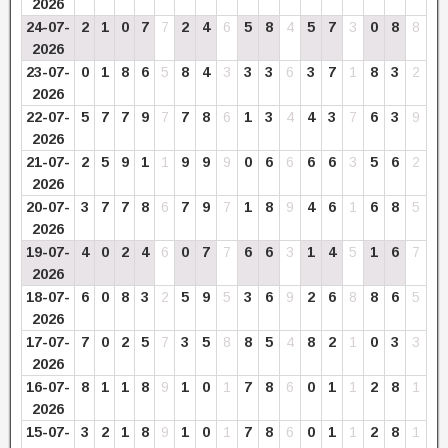
2026
24-07-
2
1
0
7
7
2
4
6
5
8
4
5
7
3
0
8
8
2026
23-07-
0
1
8
6
5
8
4
3
3
3
6
3
7
1
8
3
2
2026
22-07-
5
7
7
9
7
7
8
6
1
3
4
4
3
7
6
3
9
2026
21-07-
2
5
9
1
1
9
9
9
0
6
6
6
6
3
5
6
2
2026
20-07-
3
7
7
8
6
7
9
7
1
8
9
4
6
1
6
8
5
2026
19-07-
4
0
2
4
6
0
7
7
6
6
3
1
4
5
1
6
7
2026
18-07-
6
0
8
3
2
5
9
5
3
6
9
2
6
8
8
6
5
2026
17-07-
7
0
2
5
7
3
5
8
8
5
4
8
2
1
0
3
3
2026
16-07-
8
1
1
8
9
1
0
1
7
8
6
0
1
1
2
8
1
2026
15-07-
3
2
1
8
9
1
0
1
7
8
6
0
1
1
2
8
1