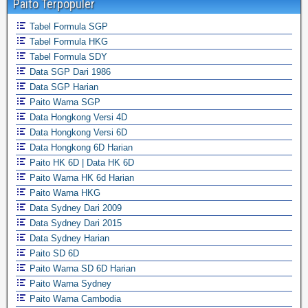
Paito Terpopuler
Tabel Formula SGP
Tabel Formula HKG
Tabel Formula SDY
Data SGP Dari 1986
Data SGP Harian
Paito Warna SGP
Data Hongkong Versi 4D
Data Hongkong Versi 6D
Data Hongkong 6D Harian
Paito HK 6D | Data HK 6D
Paito Warna HK 6d Harian
Paito Warna HKG
Data Sydney Dari 2009
Data Sydney Dari 2015
Data Sydney Harian
Paito SD 6D
Paito Warna SD 6D Harian
Paito Warna Sydney
Paito Warna Cambodia