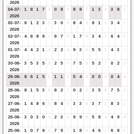
2026
04-07-
1
8
1
7
8
0
8
8
8
8
7
1
3
4
3
8
2
2026
03-07-
6
1
2
3
5
3
0
3
8
4
3
8
1
9
3
4
7
2026
02-07-
4
8
8
8
7
8
7
6
1
7
8
3
4
7
6
4
1
2026
01-07-
4
4
2
1
3
2
2
4
9
3
3
5
5
1
4
3
7
2026
30-06-
3
5
3
5
8
2
5
7
7
5
3
5
2
7
0
2
2
2026
29-06-
8
6
1
5
6
1
1
2
5
4
9
0
0
0
0
4
4
2026
28-06-
8
1
5
3
8
8
2
1
0
2
2
3
5
8
7
5
3
2026
27-06-
1
4
8
6
5
8
4
3
3
3
6
3
7
1
8
3
2
2026
26-06-
3
0
3
0
3
2
3
5
9
9
9
5
8
4
4
9
4
2026
25-06-
1
0
7
8
6
7
9
7
1
8
9
4
6
1
6
8
5