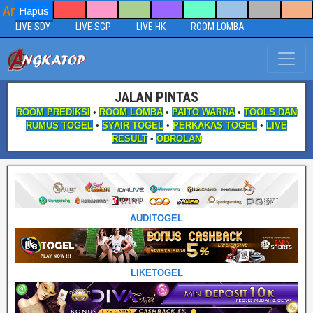
AngkaTop Aplikasi Togel
Hapus
LIVE SDY
LIVE SGP
LIVE HK
ROOM LOMBA
JALAN PINTAS
ROOM PREDIKSI
•
ROOM LOMBA
•
PAITO WARNA
•
TOOLS DAN
RUMUS TOGEL
•
SYAIR TOGEL
•
PERKAKAS TOGEL
•
LIVE
RESULT
•
OBROLAN
AUDITOGEL
LIKETOGEL