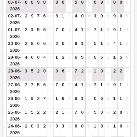
03-07-
6
8
9
8
8
8
6
5
5
0
5
6
9
6
0
0
0
2026
02-07-
2
9
7
6
4
8
1
9
4
0
4
3
0
3
9
0
9
2026
01-07-
2
3
5
6
2
7
0
7
4
1
5
7
1
8
9
1
1
2026
30-06-
2
8
0
6
6
2
0
2
9
1
1
5
1
6
4
1
5
2026
29-06-
4
0
0
4
4
1
2
3
6
5
2
0
5
5
1
5
6
2026
28-06-
3
5
2
0
2
0
6
6
7
2
9
1
9
1
2
2
4
2026
27-06-
7
7
5
6
2
7
0
7
4
1
5
7
1
8
9
1
1
2026
26-06-
1
9
2
7
9
1
9
1
6
1
7
0
6
6
1
1
2
2026
25-06-
1
5
2
2
4
2
1
3
7
0
7
5
0
5
2
0
2
2026
24-06-
2
0
3
2
5
0
3
3
6
0
6
1
8
9
1
0
1
2026