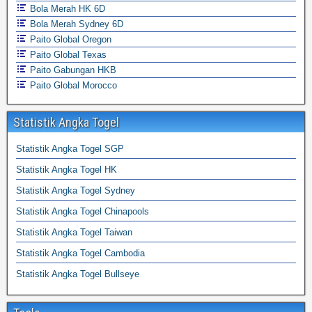
Bola Merah HK 6D
Bola Merah Sydney 6D
Paito Global Oregon
Paito Global Texas
Paito Gabungan HKB
Paito Global Morocco
Statistik Angka Togel
Statistik Angka Togel SGP
Statistik Angka Togel HK
Statistik Angka Togel Sydney
Statistik Angka Togel Chinapools
Statistik Angka Togel Taiwan
Statistik Angka Togel Cambodia
Statistik Angka Togel Bullseye