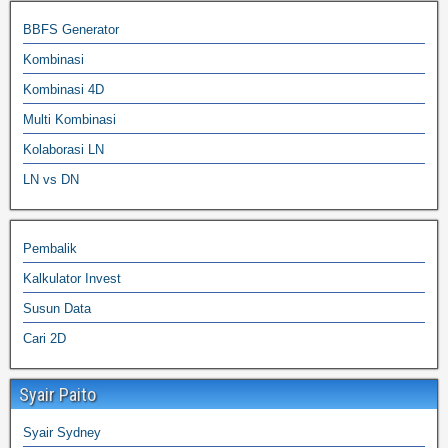
BBFS Generator
Kombinasi
Kombinasi 4D
Multi Kombinasi
Kolaborasi LN
LN vs DN
Pembalik
Kalkulator Invest
Susun Data
Cari 2D
Syair Paito
Syair Sydney