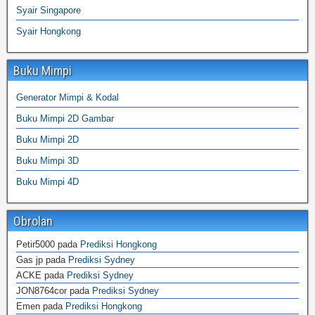
Syair Singapore
Syair Hongkong
Buku Mimpi
Generator Mimpi & Kodal
Buku Mimpi 2D Gambar
Buku Mimpi 2D
Buku Mimpi 3D
Buku Mimpi 4D
Obrolan
Petir5000
pada
Prediksi Hongkong
Gas jp
pada
Prediksi Sydney
ACKE
pada
Prediksi Sydney
JON8764cor
pada
Prediksi Sydney
Emen
pada
Prediksi Hongkong