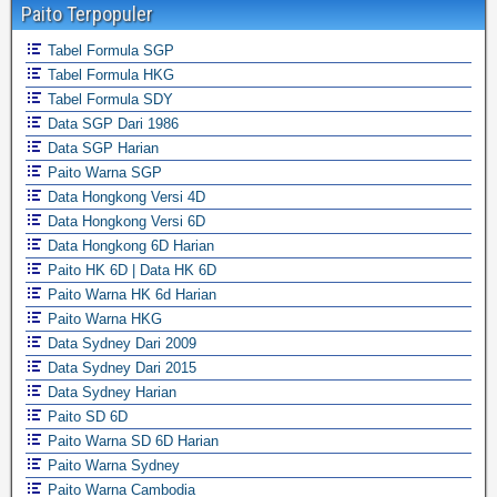
Paito Terpopuler
Tabel Formula SGP
Tabel Formula HKG
Tabel Formula SDY
Data SGP Dari 1986
Data SGP Harian
Paito Warna SGP
Data Hongkong Versi 4D
Data Hongkong Versi 6D
Data Hongkong 6D Harian
Paito HK 6D | Data HK 6D
Paito Warna HK 6d Harian
Paito Warna HKG
Data Sydney Dari 2009
Data Sydney Dari 2015
Data Sydney Harian
Paito SD 6D
Paito Warna SD 6D Harian
Paito Warna Sydney
Paito Warna Cambodia