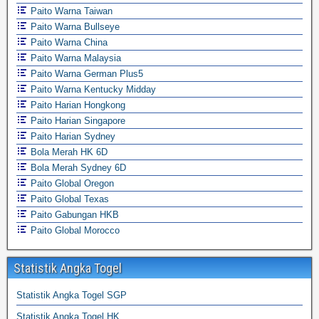
Paito Warna Taiwan
Paito Warna Bullseye
Paito Warna China
Paito Warna Malaysia
Paito Warna German Plus5
Paito Warna Kentucky Midday
Paito Harian Hongkong
Paito Harian Singapore
Paito Harian Sydney
Bola Merah HK 6D
Bola Merah Sydney 6D
Paito Global Oregon
Paito Global Texas
Paito Gabungan HKB
Paito Global Morocco
Statistik Angka Togel
Statistik Angka Togel SGP
Statistik Angka Togel HK