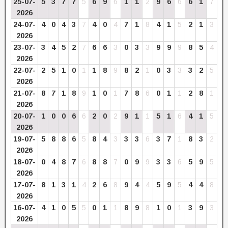
25-07-
5
3
7
7
5
6
9
6
1
1
2
9
6
6
6
1
7
2026
24-07-
4
0
4
3
7
4
0
4
7
1
8
4
1
5
2
1
3
2026
23-07-
3
4
5
2
7
6
6
3
0
3
3
9
9
9
8
5
4
2026
22-07-
2
5
1
0
1
1
8
9
8
2
1
0
3
3
3
2
5
2026
21-07-
8
7
1
8
9
1
0
1
7
8
6
0
1
1
2
8
1
2026
20-07-
1
0
0
6
6
2
0
2
9
1
1
5
1
6
4
1
5
2026
19-07-
5
8
8
6
5
8
4
3
3
3
6
3
7
1
8
3
2
2026
18-07-
0
4
8
7
6
8
8
7
0
9
9
3
3
6
5
9
5
2026
17-07-
8
1
3
1
4
2
6
8
9
4
4
5
9
5
4
4
8
2026
16-07-
4
1
0
5
5
0
1
1
8
9
8
1
0
1
3
9
3
2026