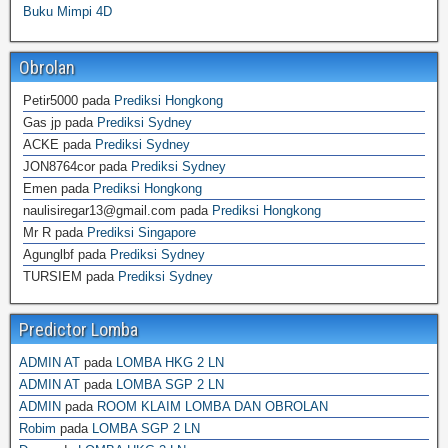
Buku Mimpi 4D
Obrolan
Petir5000
pada
Prediksi Hongkong
Gas jp
pada
Prediksi Sydney
ACKE
pada
Prediksi Sydney
JON8764cor
pada
Prediksi Sydney
Emen
pada
Prediksi Hongkong
naulisiregar13@gmail.com
pada
Prediksi Hongkong
Mr R
pada
Prediksi Singapore
Agunglbf
pada
Prediksi Sydney
TURSIEM
pada
Prediksi Sydney
Predictor Lomba
ADMIN AT
pada
LOMBA HKG 2 LN
ADMIN AT
pada
LOMBA SGP 2 LN
ADMIN
pada
ROOM KLAIM LOMBA DAN OBROLAN
Robim
pada
LOMBA SGP 2 LN