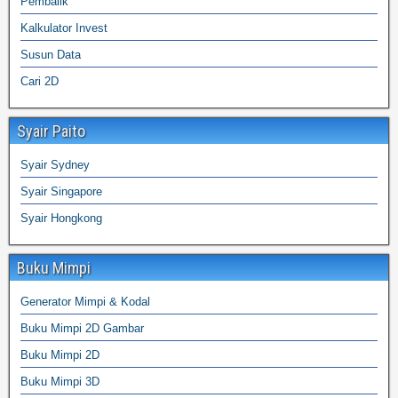
Pembalik
Kalkulator Invest
Susun Data
Cari 2D
Syair Paito
Syair Sydney
Syair Singapore
Syair Hongkong
Buku Mimpi
Generator Mimpi & Kodal
Buku Mimpi 2D Gambar
Buku Mimpi 2D
Buku Mimpi 3D