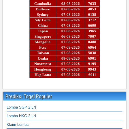
Prediksi Togel Populer
Lomba SGP 2 LN
Lomba HKG 2 LN
Klaim Lomba