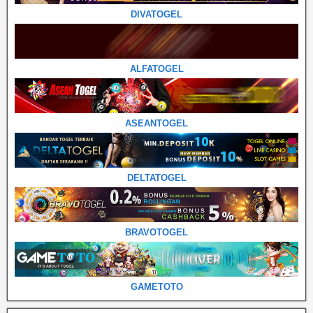
DIVATOGEL
ALFATOGEL
ASEANTOGEL
DELTATOGEL
BRAVOTOGEL
GAMETOTO