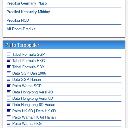
Prediksi Germany Plus5
Prediksi Kentucky Midday
Prediksi NCD
All Room Prediksi
Paito Terpopuler
Tabel Formula SGP
Tabel Formula HKG
Tabel Formula SDY
Data SGP Dari 1986
Data SGP Harian
Paito Warna SGP
Data Hongkong Versi 4D
Data Hongkong Versi 6D
Data Hongkong 6D Harian
Paito HK 6D | Data HK 6D
Paito Warna HK 6d Harian
Paito Warna HKG