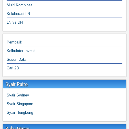
Multi Kombinasi
Kolaborasi LN
LN vs DN
Pembalik
Kalkulator Invest
Susun Data
Cari 2D
Syair Paito
Syair Sydney
Syair Singapore
Syair Hongkong
Buku Mimpi