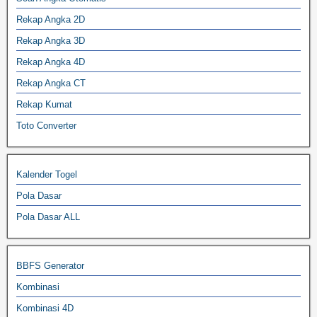
Rekap Angka 2D
Rekap Angka 3D
Rekap Angka 4D
Rekap Angka CT
Rekap Kumat
Toto Converter
Kalender Togel
Pola Dasar
Pola Dasar ALL
BBFS Generator
Kombinasi
Kombinasi 4D