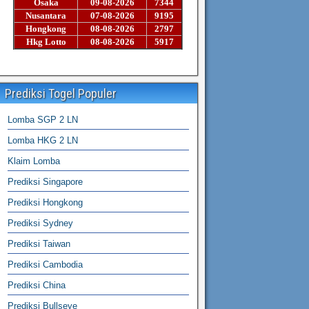
Prediksi Togel Populer
Lomba SGP 2 LN
Lomba HKG 2 LN
Klaim Lomba
Prediksi Singapore
Prediksi Hongkong
Prediksi Sydney
Prediksi Taiwan
Prediksi Cambodia
Prediksi China
Prediksi Bullseye