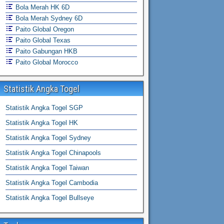
Bola Merah HK 6D
Bola Merah Sydney 6D
Paito Global Oregon
Paito Global Texas
Paito Gabungan HKB
Paito Global Morocco
Statistik Angka Togel
Statistik Angka Togel SGP
Statistik Angka Togel HK
Statistik Angka Togel Sydney
Statistik Angka Togel Chinapools
Statistik Angka Togel Taiwan
Statistik Angka Togel Cambodia
Statistik Angka Togel Bullseye