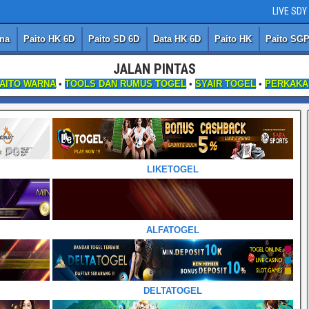
LIVE SDY
rna
Paito HK 6D
Paito SD 6D
Data HK 6D
Paito HK
Paito SG
JALAN PINTAS
AITO WARNA
•
TOOLS DAN RUMUS TOGEL
•
SYAIR TOGEL
•
PERKAKA
LIKETOGEL
ALFATOGEL
DELTATOGEL