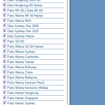
Data Hongkong Versi 6D
Data Hongkong 6D Harian
Paito HK 6D | Data HK 6D
Paito Warna HK 6d Harian
Paito Warna HKG
Data Sydney Dari 2009
Data Sydney Dari 2015
Data Sydney Harian
Paito SD 6D
Paito Warna SD 6D Harian
Paito Warna Sydney
Paito Warna Cambodia
Paito Warna Taiwan
Paito Warna Bullseye
Paito Warna China
Paito Warna Malaysia
Paito Warna German Plus5
Paito Warna Kentucky Midday
Paito Harian Hongkong
Paito Harian Singapore
Paito Harian Sydney