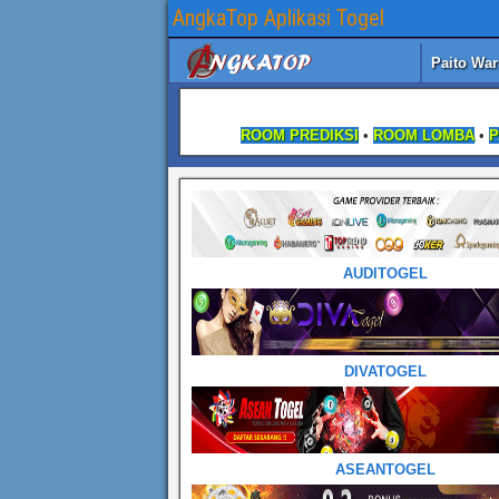
AngkaTop Aplikasi Togel
Paito Wa
ROOM PREDIKSI
•
ROOM LOMBA
•
P
AUDITOGEL
DIVATOGEL
ASEANTOGEL