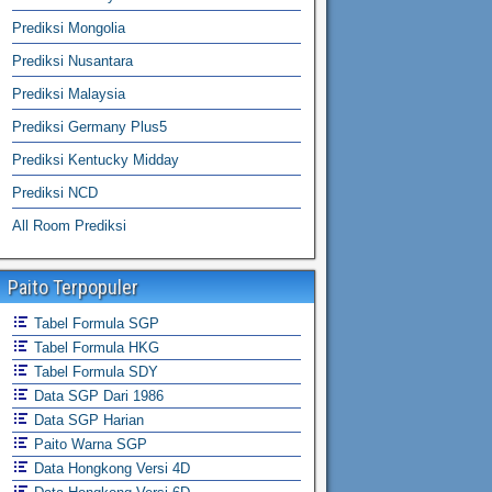
Prediksi Mongolia
Prediksi Nusantara
Prediksi Malaysia
Prediksi Germany Plus5
Prediksi Kentucky Midday
Prediksi NCD
All Room Prediksi
Paito Terpopuler
Tabel Formula SGP
Tabel Formula HKG
Tabel Formula SDY
Data SGP Dari 1986
Data SGP Harian
Paito Warna SGP
Data Hongkong Versi 4D