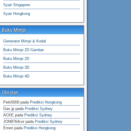
Syair Singapore
Syair Hongkong
Buku Mimpi
Generator Mimpi & Kodal
Buku Mimpi 2D Gambar
Buku Mimpi 2D
Buku Mimpi 3D
Buku Mimpi 4D
Obrolan
Petir5000
pada
Prediksi Hongkong
Gas jp
pada
Prediksi Sydney
ACKE
pada
Prediksi Sydney
JON8764cor
pada
Prediksi Sydney
Emen
pada
Prediksi Hongkong