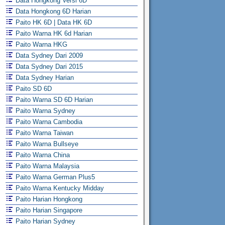
Data Hongkong Versi 6D
Data Hongkong 6D Harian
Paito HK 6D | Data HK 6D
Paito Warna HK 6d Harian
Paito Warna HKG
Data Sydney Dari 2009
Data Sydney Dari 2015
Data Sydney Harian
Paito SD 6D
Paito Warna SD 6D Harian
Paito Warna Sydney
Paito Warna Cambodia
Paito Warna Taiwan
Paito Warna Bullseye
Paito Warna China
Paito Warna Malaysia
Paito Warna German Plus5
Paito Warna Kentucky Midday
Paito Harian Hongkong
Paito Harian Singapore
Paito Harian Sydney