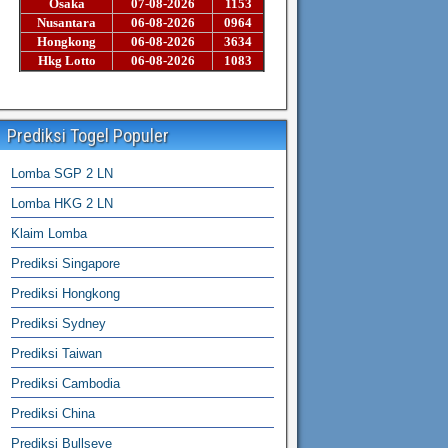
Prediksi Togel Populer
Lomba SGP 2 LN
Lomba HKG 2 LN
Klaim Lomba
Prediksi Singapore
Prediksi Hongkong
Prediksi Sydney
Prediksi Taiwan
Prediksi Cambodia
Prediksi China
Prediksi Bullseye