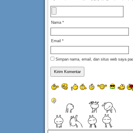
Nama
*
Email
*
Simpan nama, email, dan situs web saya pad