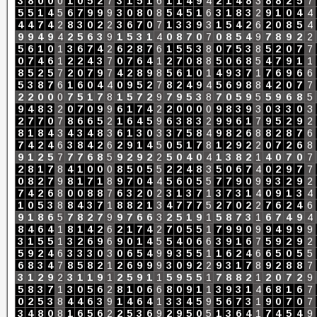
3
8
0
0
0
1
0
5
2
7
3
1
5
1
6
1
1
4
9
4
2
1
4
8
3
8
8
2
5
7
5
5
1
4
5
6
7
9
9
9
3
0
8
0
8
5
4
5
1
6
3
1
8
3
2
9
1
0
4
4
4
4
7
4
2
8
3
0
2
2
3
6
7
0
7
1
3
3
9
3
1
5
4
2
6
2
0
8
5
4
9
9
4
9
4
2
5
6
3
9
1
5
3
1
4
0
8
7
0
7
0
8
5
4
9
7
8
9
2
2
5
6
1
0
1
3
6
7
4
2
6
2
8
7
6
1
5
5
3
8
0
7
5
3
8
5
2
0
7
7
0
7
4
6
1
2
2
4
3
7
0
7
6
4
1
2
7
0
8
8
5
0
6
8
5
4
7
9
1
1
8
5
2
5
7
2
0
7
9
7
4
2
8
9
8
5
6
1
0
1
4
9
3
7
1
7
6
9
6
6
5
3
8
7
6
1
6
0
4
4
0
9
5
2
7
8
2
4
9
4
5
6
9
8
8
4
2
0
7
7
2
2
0
0
0
7
5
1
7
8
1
5
7
2
9
7
9
5
3
8
7
0
5
9
5
5
9
6
8
5
9
4
8
3
2
0
7
0
9
9
6
1
7
4
2
2
0
0
0
0
9
8
3
9
3
0
3
3
0
3
2
7
7
0
7
8
6
6
5
2
1
6
4
5
9
6
3
8
3
2
9
9
6
1
7
9
5
2
9
2
8
1
8
4
3
4
3
4
8
3
6
1
3
0
3
3
7
5
8
4
9
8
2
6
8
8
2
8
7
6
7
4
2
4
6
3
8
4
2
6
2
9
1
4
5
0
5
1
7
8
1
2
9
2
2
0
7
2
6
8
9
1
2
5
7
7
7
6
8
5
9
2
9
2
2
5
0
4
0
4
1
3
8
2
1
4
0
7
0
7
2
8
1
7
8
4
1
0
0
0
8
5
0
5
5
2
2
4
8
3
5
0
6
7
4
0
2
9
7
7
0
8
2
7
9
8
1
7
1
8
9
7
0
4
4
5
6
0
5
5
7
7
9
0
9
9
3
2
9
2
7
4
2
6
8
0
0
8
8
7
6
3
2
0
2
3
1
3
7
1
3
7
3
1
4
0
9
1
3
4
1
0
5
3
8
8
4
3
7
1
8
8
2
1
3
4
7
7
7
5
2
7
0
2
2
7
6
2
4
6
9
1
8
6
5
7
8
2
7
9
9
7
6
6
3
2
5
1
9
1
5
8
7
3
1
6
7
4
9
4
8
4
6
4
1
8
1
4
2
6
2
1
7
4
2
7
0
5
5
1
7
9
9
0
9
9
4
9
9
9
3
1
5
5
1
3
2
6
9
6
9
0
1
4
5
5
4
0
6
6
3
9
1
6
7
5
9
2
9
2
5
9
2
4
6
3
3
3
0
3
0
6
5
4
9
9
3
5
5
1
1
6
2
4
6
6
5
0
5
5
6
8
3
4
7
8
5
8
2
1
2
6
9
9
9
3
0
9
2
2
9
3
1
7
8
9
2
8
8
7
3
1
2
9
2
3
1
1
9
1
2
5
9
1
1
5
9
5
5
1
7
8
8
2
1
2
0
7
2
9
5
8
3
7
1
3
0
5
6
2
8
1
0
6
6
8
0
9
1
1
3
9
3
1
4
6
8
1
6
7
0
2
5
3
8
4
4
6
3
9
1
4
6
4
1
3
3
4
5
9
5
6
7
3
1
9
0
7
0
7
3
4
8
0
8
1
6
5
6
2
2
5
3
6
9
2
9
5
0
5
1
3
6
4
1
7
4
5
4
9