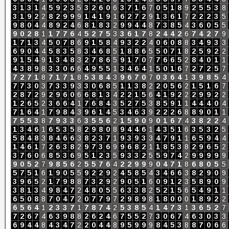
3
1
3
1
4
5
9
2
3
5
3
2
6
0
6
3
7
1
6
7
0
5
1
8
9
2
5
5
3
8
3
1
9
2
2
8
2
9
9
9
1
4
1
9
1
6
2
7
2
9
1
3
6
1
7
2
2
2
3
5
9
8
0
4
4
8
9
2
4
6
8
1
8
3
2
9
9
4
4
8
7
3
8
5
4
3
6
0
5
5
9
0
2
8
1
1
7
7
6
4
5
2
7
5
3
3
6
1
7
8
2
4
4
2
6
7
4
2
7
9
1
7
1
3
4
5
0
7
8
6
9
1
5
8
4
9
3
2
2
4
0
6
0
8
8
3
4
9
3
3
6
9
0
4
4
5
8
3
5
8
3
4
6
8
5
1
8
8
6
5
5
0
7
1
8
2
5
9
2
2
9
1
5
4
9
1
3
4
8
3
2
7
8
6
5
9
1
7
0
7
7
6
6
5
2
8
4
0
1
1
4
3
8
9
8
3
3
0
6
6
4
9
5
5
1
3
4
6
4
1
5
0
1
6
7
2
7
2
5
7
7
2
7
1
8
7
1
7
1
8
5
3
8
4
3
9
6
7
0
7
0
3
6
4
1
3
9
8
5
4
7
7
3
0
3
7
3
3
9
3
3
0
6
8
5
1
1
3
8
2
2
0
5
6
2
1
5
1
6
7
2
8
7
2
9
2
9
6
0
6
6
8
1
3
4
2
2
1
5
6
4
1
9
2
2
2
9
9
2
2
1
2
6
5
2
3
6
6
4
1
7
6
8
4
3
5
2
7
5
3
8
5
9
1
1
4
4
4
0
4
7
1
6
4
1
7
9
8
4
3
9
6
1
4
5
3
4
6
3
9
2
2
2
6
8
8
9
0
1
1
7
5
5
3
8
7
9
3
3
6
3
5
5
6
2
1
5
9
0
9
0
1
6
7
4
3
8
2
2
4
1
3
4
6
1
6
5
3
5
8
2
9
8
0
8
9
4
4
6
1
4
3
5
1
6
3
5
3
2
5
5
8
4
8
3
8
4
6
6
3
8
2
3
7
1
9
3
9
3
3
4
7
9
1
1
6
5
9
4
4
1
4
6
1
7
2
6
3
8
2
9
7
3
6
9
9
6
8
2
1
1
8
5
3
8
2
9
6
5
2
3
7
6
0
6
8
5
3
6
9
5
1
2
3
5
9
3
3
2
5
5
9
7
4
2
9
9
9
9
9
9
0
5
2
7
9
8
5
6
2
5
5
7
6
4
2
2
9
9
9
0
4
7
1
8
6
8
0
5
5
5
7
5
1
6
1
9
0
5
5
9
2
2
9
2
4
5
8
5
4
3
4
6
6
3
8
2
9
0
9
3
9
6
5
2
1
7
9
8
8
7
3
2
9
2
9
0
5
1
6
0
9
1
2
3
5
8
9
0
9
3
8
1
3
4
9
8
4
7
2
4
8
0
5
5
6
3
3
8
2
5
2
1
5
6
5
4
9
1
1
6
5
0
8
8
7
0
4
7
2
0
7
7
9
7
2
9
8
9
8
1
8
0
0
0
1
8
9
2
2
6
5
6
4
1
2
3
3
7
1
7
8
7
4
2
5
3
8
5
4
1
4
7
3
1
3
6
5
2
7
7
2
6
7
4
6
3
9
8
8
2
6
2
4
6
7
5
5
2
7
3
0
6
7
4
6
3
0
3
3
6
9
4
4
8
4
3
4
7
2
2
0
4
4
8
9
5
9
9
9
8
4
5
3
8
8
7
0
6
6