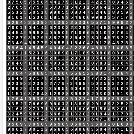
8
7
5
0
5
7
5
5
8
4
4
4
2
7
9
3
1
2
1
3
4
2
2
5
7
8
9
4
6
1
2
7
0
5
5
7
7
5
7
3
5
3
3
7
1
5
4
7
3
1
5
8
6
4
1
3
5
3
6
9
5
5
3
2
5
5
0
5
3
8
9
9
0
5
5
0
8
3
4
7
3
2
4
6
1
8
8
5
9
5
8
1
6
1
7
1
5
3
0
3
1
8
1
8
9
5
4
6
0
6
9
9
9
3
3
5
7
1
7
8
6
2
8
4
3
3
5
3
9
3
4
1
3
9
3
2
5
3
3
6
5
5
7
1
8
9
9
9
2
2
7
0
0
1
1
0
4
1
4
5
6
2
3
0
3
2
3
2
9
2
4
4
4
8
3
5
9
6
5
2
4
4
5
4
9
9
9
5
8
4
0
5
5
0
5
7
1
0
6
6
5
0
1
0
1
3
7
6
4
1
0
7
8
7
6
3
9
7
9
7
3
8
7
7
5
3
6
4
7
2
8
0
1
4
5
7
8
7
2
9
7
3
4
9
4
8
8
7
7
5
2
6
5
5
1
1
8
4
0
4
3
9
1
7
8
4
5
7
5
3
5
9
6
4
1
4
5
4
5
9
4
0
4
0
4
3
2
2
6
8
4
8
0
3
3
1
4
8
6
5
9
5
9
1
1
5
2
3
3
6
3
0
8
9
8
1
7
1
8
9
5
0
8
0
8
0
8
6
3
9
6
3
9
3
3
9
8
4
0
4
2
8
1
1
2
2
9
7
3
1
0
5
4
0
4
9
8
8
6
5
7
8
4
0
4
1
8
2
9
2
4
9
3
2
5
1
2
9
3
3
0
7
8
3
2
3
3
6
4
1
0
4
6
6
3
3
4
0
0
0
6
4
5
0
5
0
3
8
3
2
2
1
9
3
3
1
0
7
8
6
3
3
0
4
4
5
0
6
8
5
4
1
0
0
0
5
5
6
5
2
3
8
3
1
4
3
8
8
4
3
6
6
4
9
4
0
7
1
7
8
6
3
5
8
4
0
8
1
3
4
7
7
3
2
5
3
4
9
6
6
9
2
3
9
3
3
2
3
9
3
2
7
7
9
7
3
4
8
8
7
5
0
3
5
8
3
2
2
2
4
7
9
6
2
8
4
1
0
2
2
3
5
9
5
5
6
0
4
6
1
4
0
3
0
3
6
1
0
0
0
1
1
5
1
6
3
7
8
4
3
1
2
9
8
8
8
6
9
8
8
2
0
3
0
3
1
9
1
8
9
1
7
6
4
1
0
5
3
6
9
3
0
3
0
3
5
0
2
2
4
1
7
0
8
8
3
6
0
4
4
0
3
5
2
7
7
6
6
9
6
9
6
0
3
3
1
3
8
9
8
2
9
1
8
9
3
2
5
2
7
0
1
6
3
9
2
7
3
7
1
6
3
6
4
1
1
1
6
0
6
7
1
5
8
4
5
2
0
1
1
3
2
4
5
9
5
8
0
2
2
6
6
6
2
8
1
3
2
0
2
9
1
9
4
4
1
3
7
8
6
9
4
3
3
6
4
7
5
4
9
6
8
0
0
0
3
0
9
3
3
6
4
7
1
8
7
9
6
2
8
0
5
0
9
9
3
0
9
0
9
9
6
9
0
9
0
5
0
9
9
3
5
8
3
2
0
1
0
8
8
9
9
6
1
7
8
0
1
1
2
9
6
8
6
5
6
9
0
8
8
3
6
0
4
4
0
4
1
1
2