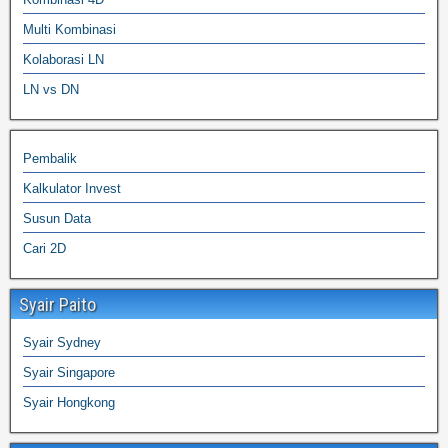
Multi Kombinasi
Kolaborasi LN
LN vs DN
Pembalik
Kalkulator Invest
Susun Data
Cari 2D
Syair Paito
Syair Sydney
Syair Singapore
Syair Hongkong