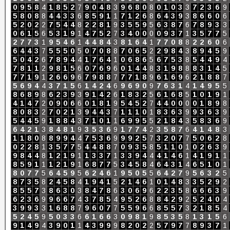
0
9
5
8
4
1
8
5
2
7
9
0
4
8
3
9
6
8
0
8
0
1
0
3
3
7
2
3
6
9
5
8
0
8
8
4
4
3
3
6
8
5
9
1
1
7
1
2
6
8
6
4
3
9
3
8
6
6
0
6
5
2
0
2
2
7
5
4
4
8
2
2
8
1
9
3
5
5
9
5
6
3
8
7
6
7
8
9
3
3
0
6
1
5
6
5
3
1
9
1
4
7
5
2
7
3
4
0
0
0
0
9
3
7
1
3
5
7
7
5
2
7
7
3
1
9
5
4
6
1
4
4
8
4
3
8
1
6
4
1
7
7
0
8
8
2
2
6
0
6
6
4
4
3
7
5
5
5
0
5
0
7
0
8
8
7
0
6
5
2
2
9
8
4
3
8
9
4
5
9
5
0
4
2
6
7
8
9
4
4
1
7
6
4
1
0
6
8
6
5
6
7
5
3
8
5
4
4
9
4
7
8
1
1
2
9
8
1
5
6
0
7
6
9
6
0
1
4
4
8
3
1
9
8
8
8
3
1
4
5
7
7
1
9
1
2
6
6
9
6
7
9
8
8
7
7
7
1
8
9
6
1
6
9
6
2
1
8
8
7
5
6
9
4
4
3
7
1
5
6
1
4
2
4
6
9
6
9
0
9
7
6
3
1
4
1
4
9
5
5
8
6
8
9
8
6
2
3
9
3
9
1
4
2
6
1
8
3
2
5
6
1
6
8
5
1
0
1
9
1
4
1
4
7
2
0
9
0
6
6
0
1
8
1
9
5
4
5
2
7
4
4
0
0
0
0
1
8
9
8
8
0
8
3
2
7
0
2
1
3
9
4
4
3
7
1
1
1
0
1
8
3
6
3
9
9
3
6
3
9
5
4
4
5
9
1
8
8
4
3
7
1
0
1
1
6
9
9
5
5
2
1
8
4
3
5
8
3
6
9
6
4
2
1
3
8
4
8
1
9
3
5
3
6
9
1
7
7
4
2
3
5
8
7
6
4
1
4
8
3
1
1
8
0
8
8
9
9
4
4
7
5
3
6
9
9
9
2
5
7
3
2
0
7
7
5
0
6
2
8
0
2
2
8
1
3
5
7
7
5
4
4
8
8
7
0
9
3
5
8
5
1
1
0
1
0
2
6
3
9
9
8
4
4
8
1
2
1
9
1
1
3
3
7
1
3
3
9
4
4
4
1
4
6
1
4
1
9
1
1
8
5
9
1
1
1
2
1
9
1
6
8
7
7
5
3
4
5
8
4
6
4
3
1
4
6
5
1
0
1
8
0
7
7
5
6
4
5
9
5
6
2
4
6
1
9
5
0
5
5
6
4
2
7
9
5
6
3
2
5
8
7
3
5
8
2
4
5
8
4
1
9
4
1
5
2
1
4
6
1
0
1
4
8
3
3
5
2
9
2
8
5
5
7
3
8
6
3
0
3
8
4
7
8
6
3
0
6
9
6
2
2
3
5
8
6
6
6
3
9
6
2
3
6
9
9
6
6
7
4
3
7
8
5
4
9
5
2
6
8
8
4
2
9
2
5
2
4
0
4
3
9
9
3
3
1
6
8
8
7
9
6
0
7
7
5
5
9
6
6
8
5
5
7
3
2
1
8
5
4
5
2
4
5
9
5
0
3
3
6
6
1
6
6
3
0
9
8
1
9
8
5
3
5
8
1
3
1
5
6
9
1
4
9
4
3
9
0
1
1
4
3
9
9
9
8
2
0
2
2
5
7
9
7
7
8
9
3
7
1