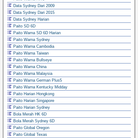
Data Sydney Dari 2009
Data Sydney Dari 2015
Data Sydney Harian
Paito SD 6D
Paito Warna SD 6D Harian
Paito Warna Sydney
Paito Warna Cambodia
Paito Warna Taiwan
Paito Warna Bullseye
Paito Warna China
Paito Warna Malaysia
Paito Warna German Plus5
Paito Warna Kentucky Midday
Paito Harian Hongkong
Paito Harian Singapore
Paito Harian Sydney
Bola Merah HK 6D
Bola Merah Sydney 6D
Paito Global Oregon
Paito Global Texas