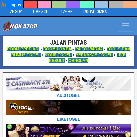
AngkaTop Aplikasi Togel
Hapus
LIVE SDY
LIVE SGP
LIVE HK
ROOM LOMBA
JALAN PINTAS
ROOM PREDIKSI
•
ROOM LOMBA
•
PAITO WARNA
•
TOOLS DAN
RUMUS TOGEL
•
SYAIR TOGEL
•
PERKAKAS TOGEL
•
LIVE
RESULT
•
OBROLAN
AUDITOGEL
LIKETOGEL