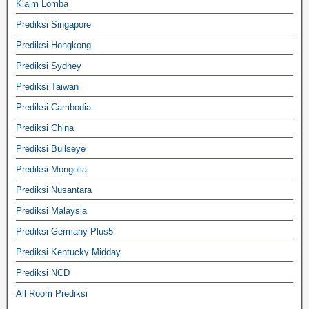
Klaim Lomba
Prediksi Singapore
Prediksi Hongkong
Prediksi Sydney
Prediksi Taiwan
Prediksi Cambodia
Prediksi China
Prediksi Bullseye
Prediksi Mongolia
Prediksi Nusantara
Prediksi Malaysia
Prediksi Germany Plus5
Prediksi Kentucky Midday
Prediksi NCD
All Room Prediksi