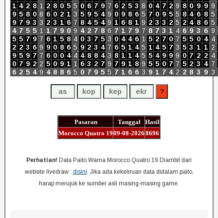
1
4
2
8
1
2
8
0
5
5
0
6
7
9
7
6
2
5
3
8
0
4
7
2
9
8
0
9
9
9
9
5
8
0
8
6
0
2
1
3
5
9
5
4
9
0
9
8
6
5
7
0
9
5
5
8
4
6
8
5
9
7
9
3
3
2
3
1
6
7
8
4
5
4
9
1
6
8
1
9
2
3
3
2
5
2
4
8
6
5
4
7
5
5
1
1
7
9
0
9
4
2
7
8
6
7
1
7
9
7
8
7
3
1
4
6
9
3
6
9
5
5
7
9
7
6
1
5
8
4
0
3
7
5
3
0
4
4
6
1
5
2
7
0
7
5
5
0
4
4
2
2
3
6
9
9
0
8
6
5
9
2
3
4
7
6
5
1
4
5
1
4
5
7
3
5
3
1
1
2
9
5
9
7
7
6
0
0
4
4
4
8
8
4
3
8
1
1
4
5
5
4
9
9
9
0
7
2
2
4
0
7
9
2
2
5
0
9
1
1
6
3
2
7
9
7
9
1
8
9
5
5
0
7
7
5
2
3
4
7
6
2
5
4
9
4
8
8
6
5
0
7
9
5
5
7
1
6
6
3
9
1
7
4
2
2
8
3
9
3
Pasaran
Tanggal
Hasil
Morocco Quatro 19
09-08-2026
8696
Perhatian!
Data Paito Warna Morocco Quatro 19 Diambil dari
website livedraw :
disini
. Jika ada kekeliruan data didalam paito,
harap merujuk ke sumber asli masing-masing game.