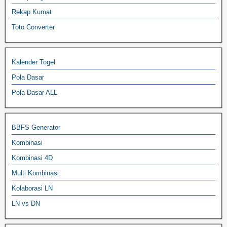
Rekap Kumat
Toto Converter
Kalender Togel
Pola Dasar
Pola Dasar ALL
BBFS Generator
Kombinasi
Kombinasi 4D
Multi Kombinasi
Kolaborasi LN
LN vs DN