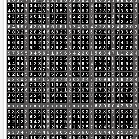
9
0
0
7
7
4
3
4
5
9
2
7
9
6
6
2
5
6
1
7
0
0
5
5
1
9
8
1
2
3
1
1
6
4
1
0
4
5
3
8
3
2
9
8
8
6
6
2
2
4
4
5
2
5
7
6
2
3
1
4
4
0
8
8
7
4
2
4
3
7
1
0
5
3
8
6
8
8
3
2
2
2
3
7
1
0
3
5
7
3
4
3
0
5
5
6
6
1
1
2
7
7
1
3
4
2
2
5
3
8
8
6
9
1
1
4
4
2
3
5
9
8
7
2
9
6
1
0
7
7
2
7
4
3
7
6
2
1
3
4
6
9
0
3
3
9
2
5
5
1
6
4
6
9
6
4
2
0
6
6
6
1
5
1
6
7
4
3
1
4
7
2
3
5
8
4
8
2
0
2
7
8
3
2
5
2
8
2
4
6
6
9
2
3
5
3
5
0
6
6
2
9
4
0
4
7
3
6
6
3
6
3
1
1
2
9
8
5
8
4
0
6
8
2
1
6
2
4
4
8
6
0
5
8
4
9
0
9
4
4
9
6
8
3
2
8
9
2
0
2
2
5
2
0
2
9
8
3
4
7
5
5
1
0
1
7
4
4
4
8
6
8
3
8
2
6
1
2
6
8
3
6
8
4
3
8
0
4
1
5
8
6
3
1
4
2
0
7
5
3
9
7
5
9
5
0
4
5
6
2
1
0
9
6
6
4
2
2
8
1
5
6
3
4
7
1
1
2
2
4
8
4
8
6
5
3
3
5
4
9
3
3
1
5
6
9
3
5
5
1
0
8
0
8
8
3
2
4
2
6
4
4
6
4
1
1
2
8
4
3
2
6
2
6
8
0
9
6
7
4
1
7
5
1
6
1
9
6
6
3
4
9
2
9
2
1
6
0
7
7
8
3
7
1
8
9
1
5
7
3
4
5
9
2
2
5
0
8
5
4
8
2
1
4
5
0
1
8
9
8
5
7
2
8
1
8
4
3
9
3
0
3
9
5
5
5
0
0
3
3
x
x
x
x
x
9
4
4
1
5
2
5
7
8
6
0
3
3
4
7
3
0
9
9
9
1
9
2
2
4
9
0
5
4
9
7
3
8
2
1
1
0
6
0
6
0
0
1
6
7
7
1
1
4
5
3
8
8
7
6
5
5
0
6
6
6
4
8
0
8
7
8
1
1
2
2
9
9
7
7
0
7
8
2
1
9
8
7
2
9
3
6
7
5
3
5
2
4
4
8
9
3
6
1
7
1
3
6
2
8
7
6
6
3
9
9
6
4
9
4
8
9
0
7
7
8
4
3
0
3
x
x
x
x
x
x
x
x
x
x
x
x
x
x
x
x
x
x
x
x
x
x
x
x
x
x
x
x
x
x
x
x
x
x
x
x
x
x
x
x
6
8
0
0
0
4
7
6
3
9
x
x
x
x
x
x
x
x
x
x
x
x
x
x
x
x
x
x
x
x
x
x
x
x
x
x
x
x
x
x
7
5
7
1
8
9
2
4
4
8
3
6
3
6
9
4
1
8
2
1
7
3
7
6
4
7
3
8
0
8
8
2
1
2
3
0
4
3
5
8
2
4
8
5
4
x
x
x
x
x
x
x
x
x
x
x
x
x
x
x
x
x
x
x
x
8
8
9
8
8
2
8
0
4
4
1
8
2
5
7
9
0
4
9
4
2
9
0
4
4
2
3
3
4
7
3
7
4
4
8
3
6
6
5
2
6
5
6
0
6
5
8
4
4
8
2
5
3
5
8
2
6
4
3
7
4
0
2
7
9
9
4
5
4
9
9
2
1
8
9
8
2
4
7
2
0
9
9
5
5