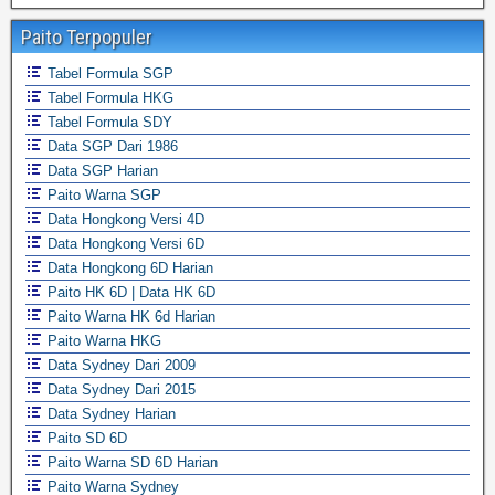
Paito Terpopuler
Tabel Formula SGP
Tabel Formula HKG
Tabel Formula SDY
Data SGP Dari 1986
Data SGP Harian
Paito Warna SGP
Data Hongkong Versi 4D
Data Hongkong Versi 6D
Data Hongkong 6D Harian
Paito HK 6D | Data HK 6D
Paito Warna HK 6d Harian
Paito Warna HKG
Data Sydney Dari 2009
Data Sydney Dari 2015
Data Sydney Harian
Paito SD 6D
Paito Warna SD 6D Harian
Paito Warna Sydney