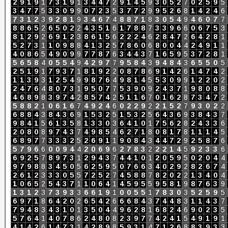
2
9
1
9
1
7
3
1
9
1
3
4
4
7
2
9
1
4
5
9
3
0
5
2
7
0
2
5
9
5
3
4
7
7
5
3
3
0
9
9
0
7
2
3
5
3
7
7
2
9
9
5
2
6
8
1
4
2
4
6
7
3
1
2
3
9
2
8
1
9
3
4
6
7
4
8
8
7
1
8
3
0
5
4
9
4
6
0
7
7
8
8
6
5
2
6
5
0
2
2
4
3
5
1
6
1
7
8
8
7
3
3
9
6
6
0
6
7
5
3
8
1
2
9
2
6
9
1
2
3
8
6
1
5
6
2
2
2
4
6
2
8
4
7
2
6
4
2
8
1
5
2
7
3
1
1
0
9
8
8
4
1
3
2
5
7
8
6
0
6
8
0
0
4
4
2
4
9
1
1
4
0
8
6
5
4
9
0
9
9
7
7
8
7
6
3
4
4
3
7
1
6
5
9
5
3
7
2
8
1
5
6
5
8
4
0
5
5
4
9
4
2
9
7
7
9
5
8
4
3
9
4
8
4
3
6
5
5
0
5
2
5
1
9
1
7
9
3
7
1
8
1
9
2
2
0
8
7
8
6
9
1
4
2
6
1
4
7
4
2
1
1
3
9
3
1
2
5
4
9
9
8
7
6
4
9
8
1
4
5
5
3
0
9
9
1
2
2
0
2
2
4
7
6
4
8
0
7
3
1
9
5
0
7
7
5
3
9
0
9
2
4
3
7
1
9
8
0
8
8
4
6
8
9
8
3
9
7
4
2
8
5
7
4
2
5
1
1
6
7
0
1
6
2
8
7
3
4
7
2
5
8
8
2
1
0
6
1
6
7
4
9
2
4
6
0
2
2
9
2
2
1
5
2
7
9
3
0
2
2
6
8
8
4
3
8
4
3
6
9
1
5
3
2
5
1
5
3
2
5
6
4
3
6
9
3
8
4
3
7
9
8
4
1
5
6
1
3
5
8
1
3
3
0
3
6
4
1
0
1
7
5
6
2
8
2
4
3
3
6
2
0
8
0
8
9
7
4
3
7
4
9
8
5
4
6
2
7
1
8
0
8
1
7
8
1
1
1
4
5
6
8
9
7
7
3
3
3
2
5
2
6
9
1
1
9
0
8
4
3
4
4
7
2
9
2
5
8
7
6
5
7
9
6
6
0
0
9
4
4
2
0
6
9
6
2
7
8
3
2
2
2
1
4
5
9
2
3
3
6
6
9
2
5
7
8
9
7
3
1
2
9
4
3
7
4
4
1
0
1
2
0
5
9
5
0
2
0
4
4
9
7
9
8
8
3
4
5
0
5
6
2
5
9
5
0
7
6
6
3
4
0
2
9
2
8
2
6
7
4
2
6
1
2
3
3
3
0
5
5
7
2
5
2
7
4
5
8
8
7
8
2
0
2
2
1
3
4
0
4
1
0
6
5
2
5
4
3
7
1
1
0
6
4
1
4
5
9
5
5
9
5
8
1
9
8
7
6
3
9
1
3
1
2
3
7
3
9
3
3
6
6
1
9
1
0
0
5
5
1
7
8
3
0
3
5
2
5
9
5
6
9
7
1
8
6
4
2
0
2
6
5
4
2
6
6
6
8
4
3
7
4
4
8
3
1
1
4
3
7
7
9
4
8
3
4
3
1
0
1
3
5
0
4
4
9
6
2
8
1
6
8
2
4
6
9
0
2
3
5
5
7
6
4
1
4
0
7
8
6
2
4
8
0
8
2
3
9
7
7
4
2
4
1
5
4
9
1
9
1
4
1
4
2
6
1
4
7
3
1
4
2
8
9
8
5
9
3
1
4
7
1
2
6
8
8
3
9
3
3