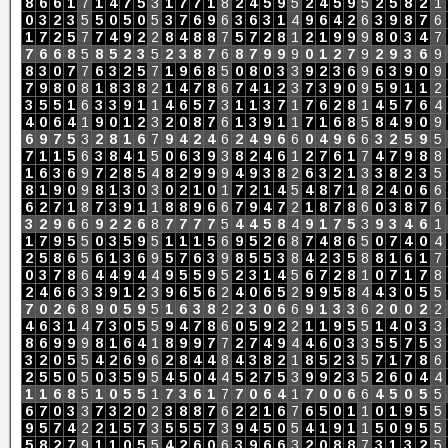
8
6
6
1
7
1
4
7
5
3
1
7
7
1
8
2
4
5
9
5
2
4
5
9
5
2
5
8
2
1
0
3
2
3
5
5
0
5
0
5
3
7
6
9
6
3
6
3
1
4
9
6
4
2
6
3
9
8
7
6
1
7
2
5
7
7
4
9
2
2
8
4
8
8
7
5
7
2
8
1
2
1
9
9
9
8
0
3
4
7
7
6
6
8
5
8
5
2
3
5
2
3
8
7
6
8
7
9
9
9
0
1
2
7
9
2
9
3
6
9
8
3
0
7
7
6
3
2
5
7
1
9
6
8
5
0
8
0
3
3
9
2
3
6
9
6
3
9
0
9
7
9
8
0
8
1
8
3
8
2
1
4
7
8
6
7
4
1
2
3
7
3
9
0
9
5
9
1
1
2
3
5
5
1
6
3
3
9
1
1
4
6
5
7
3
1
1
3
7
1
7
6
2
8
1
4
5
7
6
4
4
0
6
4
1
9
0
1
2
3
2
0
8
7
6
1
3
9
1
1
7
1
6
8
5
8
4
9
0
9
6
9
7
5
3
2
8
1
6
7
9
4
2
4
6
2
4
9
6
6
0
4
9
6
6
3
2
5
9
5
7
1
1
5
6
3
8
4
1
5
0
6
3
9
3
8
2
4
6
1
2
7
6
1
7
4
7
9
8
8
1
6
3
6
9
7
2
8
5
4
8
2
9
9
9
4
9
3
8
2
6
3
2
1
3
3
8
2
3
5
8
1
9
0
9
8
1
3
0
3
0
2
1
0
1
7
2
1
4
5
4
8
7
1
8
2
4
0
6
6
6
2
7
1
8
7
3
9
1
1
8
8
9
6
6
7
9
4
7
2
1
8
7
8
6
0
3
8
7
6
3
2
9
6
6
9
2
2
6
8
7
7
7
7
5
4
4
5
8
4
9
1
7
5
3
9
3
4
6
1
1
7
9
5
5
0
3
5
9
5
1
1
1
5
6
9
5
2
6
8
7
4
8
6
5
0
7
4
0
4
2
5
8
6
5
6
1
3
6
9
5
7
6
3
9
8
5
5
3
8
4
2
3
5
8
8
1
6
1
7
0
3
7
8
6
4
4
9
4
4
9
5
5
9
5
2
3
1
4
5
6
7
2
8
1
0
7
1
7
8
2
4
6
6
3
3
9
1
2
3
9
6
5
6
2
4
0
6
5
2
9
9
5
8
4
4
3
0
5
5
7
0
2
6
8
9
0
5
9
5
1
6
3
8
2
2
3
0
6
6
9
1
3
3
6
2
0
0
2
2
4
6
3
1
4
7
3
0
5
5
9
4
7
8
6
0
5
9
2
2
1
1
9
5
5
1
4
0
3
3
8
6
9
9
9
8
1
6
4
1
8
9
9
7
7
2
7
4
9
4
4
6
0
3
3
5
5
7
5
3
3
2
0
5
5
4
2
6
9
6
2
8
4
4
8
4
3
8
2
1
8
5
2
3
5
7
1
7
8
6
2
5
5
0
5
0
3
5
9
5
4
5
0
4
4
5
2
7
5
3
9
9
2
3
5
2
6
0
4
4
1
1
6
8
5
1
0
5
5
1
7
3
6
1
7
7
0
6
4
1
7
0
0
6
6
4
5
0
5
5
6
7
0
3
3
7
3
2
0
2
3
8
8
7
6
2
2
1
6
7
6
5
0
1
1
0
1
9
5
5
9
5
7
4
2
2
1
5
7
3
5
5
5
7
3
9
4
5
0
5
4
1
9
1
1
5
0
9
5
5
5
8
2
7
9
1
1
0
5
5
4
2
6
0
6
3
9
6
6
3
2
0
8
8
7
3
1
3
2
5