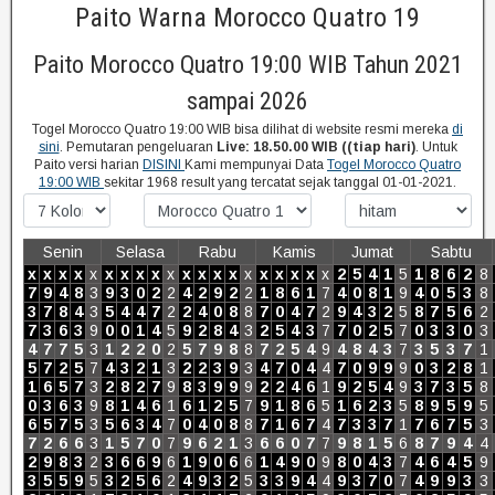
Paito Warna Morocco Quatro 19
Paito Morocco Quatro 19:00 WIB Tahun 2021
sampai 2026
Togel Morocco Quatro 19:00 WIB bisa dilihat di website resmi mereka
di
sini
. Pemutaran pengeluaran
Live: 18.50.00 WIB ((tiap hari)
. Untuk
Paito versi harian
DISINI
Kami mempunyai Data
Togel Morocco Quatro
19:00 WIB
sekitar 1968 result yang tercatat sejak tanggal 01-01-2021.
Senin
Selasa
Rabu
Kamis
Jumat
Sabtu
x
x
x
x
x
x
x
x
x
x
x
x
x
x
x
x
x
x
x
x
2
5
4
1
5
1
8
6
2
8
7
9
4
8
3
9
3
0
2
2
4
2
9
2
2
1
8
6
1
7
4
0
8
1
9
4
0
5
3
8
3
7
8
4
3
5
4
4
7
2
2
4
0
8
8
7
0
4
7
2
9
4
3
2
5
8
7
5
6
2
7
3
6
3
9
0
0
1
4
5
9
2
8
4
3
2
5
4
3
7
7
0
2
5
7
0
3
3
0
3
4
7
7
5
3
1
2
2
0
2
5
7
9
8
8
7
2
5
4
9
4
8
4
3
7
3
5
3
7
1
5
7
2
5
7
4
3
2
1
3
2
2
3
9
3
4
7
0
4
4
7
0
9
9
9
0
3
2
8
1
1
6
5
7
3
2
8
2
7
9
8
3
9
9
9
2
2
4
6
1
9
2
5
4
9
3
7
3
5
8
0
3
6
3
9
8
1
4
6
1
6
1
2
5
7
9
1
8
6
5
1
6
2
3
5
8
9
5
9
5
6
5
7
5
3
5
6
3
4
7
0
4
0
8
8
7
1
6
7
4
7
3
3
7
1
7
6
7
5
3
7
2
6
6
3
1
5
7
0
7
9
6
2
1
3
6
6
0
7
7
9
8
1
5
6
8
7
9
4
4
2
9
8
3
2
3
6
6
9
6
1
9
0
6
6
1
4
9
0
9
8
0
4
3
7
4
6
4
5
9
3
5
5
9
5
3
2
5
6
2
4
9
3
2
5
3
3
9
4
4
9
3
7
0
7
4
9
9
3
3