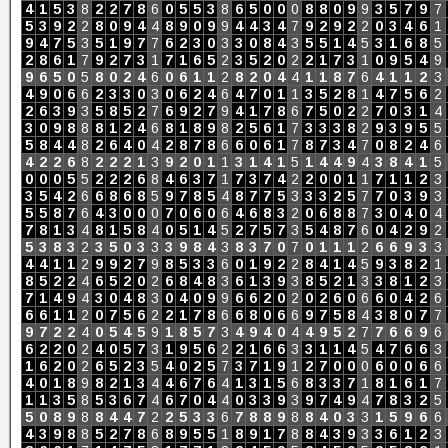
4
1
5
3
8
2
2
7
8
6
0
5
5
3
8
6
5
0
0
0
8
8
0
9
9
3
5
7
9
7
5
3
9
2
2
8
0
9
4
4
8
9
0
9
9
4
4
3
4
7
9
2
9
2
2
0
3
4
6
1
9
4
7
5
3
5
1
9
7
7
6
2
3
0
3
3
0
8
4
3
5
5
1
4
5
3
1
6
8
5
2
8
6
1
7
9
2
7
3
1
7
1
6
5
2
3
5
2
0
2
2
1
7
3
1
0
9
5
4
9
9
6
5
0
5
8
0
2
4
6
0
6
1
1
2
8
2
0
4
4
1
1
8
7
6
4
1
1
2
3
4
9
0
6
6
2
3
3
0
3
0
6
2
4
6
4
7
0
1
1
3
5
2
8
1
4
7
5
6
2
2
6
3
9
3
5
8
5
2
7
6
9
2
7
9
4
1
7
8
6
7
5
0
2
2
7
0
3
1
4
3
0
9
8
8
8
1
2
4
6
8
1
8
9
8
2
5
6
1
7
3
3
3
8
2
9
3
9
5
5
5
8
4
4
8
2
6
4
0
4
2
8
7
8
6
6
0
6
1
7
8
7
3
4
7
0
8
2
4
6
4
2
2
6
8
2
2
2
1
3
9
2
0
1
1
3
1
4
1
5
1
4
4
9
4
3
8
4
1
5
0
0
0
5
5
2
2
2
6
8
4
6
3
7
1
7
3
7
4
2
2
0
0
1
1
7
1
1
2
3
3
5
4
2
6
6
8
6
8
5
9
7
8
5
4
8
7
7
5
3
3
3
2
5
7
7
0
3
9
3
5
5
8
7
6
4
3
0
0
0
7
0
6
0
6
4
6
8
3
2
0
6
8
8
7
3
0
4
0
4
7
8
1
3
4
8
1
5
8
4
0
5
1
4
5
2
7
5
7
3
5
4
8
7
6
0
4
2
9
2
5
3
8
3
2
3
5
0
3
3
3
9
8
4
3
8
3
7
0
7
0
1
1
1
2
6
6
9
3
3
4
4
1
1
2
9
9
2
7
9
8
5
3
3
6
0
1
9
2
2
8
4
1
4
5
9
3
8
2
1
8
5
2
2
4
6
5
2
0
2
6
8
4
8
3
6
1
3
9
3
8
5
2
1
3
3
8
1
2
3
7
1
4
9
4
3
0
4
8
3
0
4
0
9
9
6
6
2
0
2
0
2
6
0
6
6
0
4
2
6
6
6
1
1
2
0
7
5
6
2
2
1
7
8
6
6
8
0
6
6
9
7
5
8
4
3
8
0
7
7
9
7
2
2
4
0
5
4
5
9
1
8
5
7
3
4
9
4
0
4
4
9
5
2
7
7
6
6
9
6
6
2
2
0
2
4
0
5
7
3
1
9
5
6
2
2
1
6
6
3
3
1
1
4
5
4
7
6
6
3
1
6
2
0
2
6
5
2
3
5
4
0
2
5
7
3
7
1
9
1
2
7
0
0
0
6
0
0
6
6
4
0
1
8
9
8
2
1
3
4
4
6
7
6
4
1
3
1
5
6
8
3
3
7
1
8
1
6
1
7
1
1
3
5
8
5
3
6
7
4
6
7
0
4
4
0
3
3
9
3
9
7
4
9
4
7
8
3
2
5
5
0
8
9
8
8
4
4
7
2
2
5
3
3
6
7
8
8
9
8
8
4
0
3
3
1
5
9
6
6
4
3
9
8
8
5
2
7
8
6
8
9
5
5
1
8
9
1
7
8
8
4
3
9
3
3
6
1
2
3