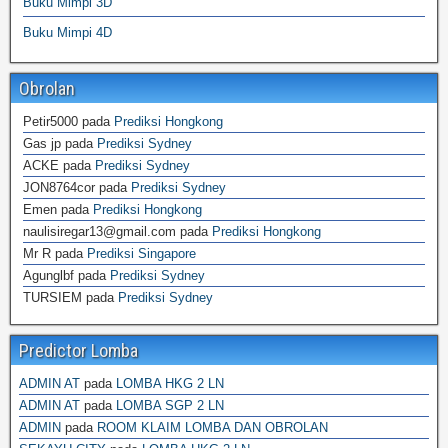
Buku Mimpi 3D
Buku Mimpi 4D
Obrolan
Petir5000
pada
Prediksi Hongkong
Gas jp
pada
Prediksi Sydney
ACKE
pada
Prediksi Sydney
JON8764cor
pada
Prediksi Sydney
Emen
pada
Prediksi Hongkong
naulisiregar13@gmail.com
pada
Prediksi Hongkong
Mr R
pada
Prediksi Singapore
Agunglbf
pada
Prediksi Sydney
TURSIEM
pada
Prediksi Sydney
Predictor Lomba
ADMIN AT
pada
LOMBA HKG 2 LN
ADMIN AT
pada
LOMBA SGP 2 LN
ADMIN
pada
ROOM KLAIM LOMBA DAN OBROLAN