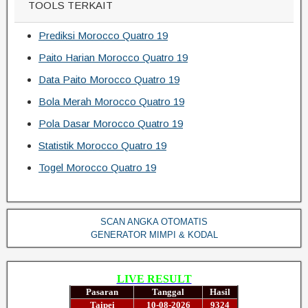
TOOLS TERKAIT
Prediksi Morocco Quatro 19
Paito Harian Morocco Quatro 19
Data Paito Morocco Quatro 19
Bola Merah Morocco Quatro 19
Pola Dasar Morocco Quatro 19
Statistik Morocco Quatro 19
Togel Morocco Quatro 19
SCAN ANGKA OTOMATIS
GENERATOR MIMPI & KODAL