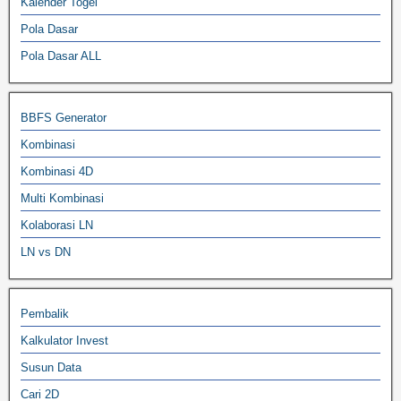
Kalender Togel
Pola Dasar
Pola Dasar ALL
BBFS Generator
Kombinasi
Kombinasi 4D
Multi Kombinasi
Kolaborasi LN
LN vs DN
Pembalik
Kalkulator Invest
Susun Data
Cari 2D