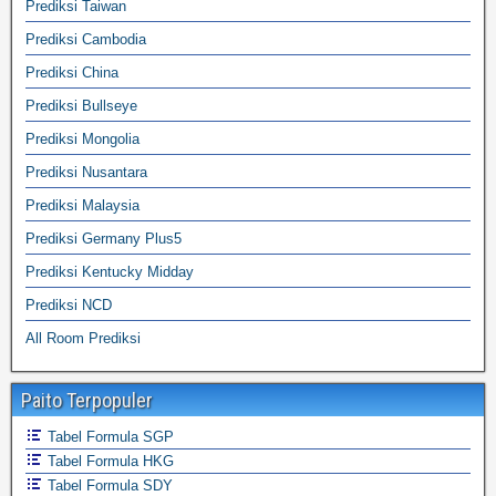
Prediksi Taiwan
Prediksi Cambodia
Prediksi China
Prediksi Bullseye
Prediksi Mongolia
Prediksi Nusantara
Prediksi Malaysia
Prediksi Germany Plus5
Prediksi Kentucky Midday
Prediksi NCD
All Room Prediksi
Paito Terpopuler
Tabel Formula SGP
Tabel Formula HKG
Tabel Formula SDY