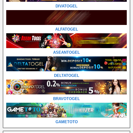
DIVATOGEL
ALFATOGEL
ASEANTOGEL
DELTATOGEL
BRAVOTOGEL
GAMETOTO