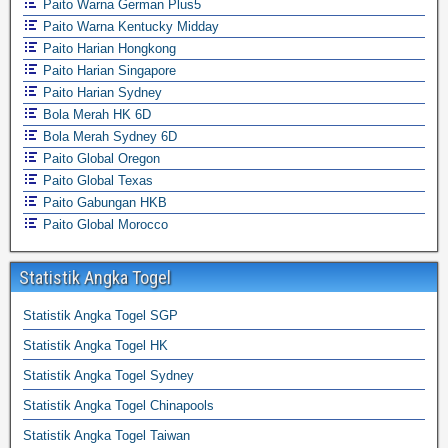
Paito Warna German Plus5
Paito Warna Kentucky Midday
Paito Harian Hongkong
Paito Harian Singapore
Paito Harian Sydney
Bola Merah HK 6D
Bola Merah Sydney 6D
Paito Global Oregon
Paito Global Texas
Paito Gabungan HKB
Paito Global Morocco
Statistik Angka Togel
Statistik Angka Togel SGP
Statistik Angka Togel HK
Statistik Angka Togel Sydney
Statistik Angka Togel Chinapools
Statistik Angka Togel Taiwan