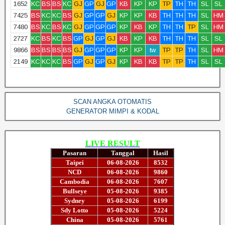
1652
KC
BS
BS
KC
GJ
GP
GJ
GP
KB
KP
KP
TP
TH
TH
SL
SL
7425
BS
KC
KC
BS
GJ
GP
GP
GJ
KP
KP
KB
TH
TH
TH
SL
HM
7480
BS
KC
BS
KC
GJ
GP
GP
GP
KP
KB
KP
TH
TH
TP
SL
HM
2727
KC
BS
KC
BS
GP
GJ
GP
GJ
KB
KP
KB
TH
TH
TH
SL
SL
9866
BS
BS
BS
BS
GJ
GP
GP
GP
KP
KP
tw
TP
TP
TH
SL
HM
2149
KC
KC
KC
BS
GP
GJ
GP
GJ
KP
KB
KB
TP
TP
TH
SL
SL
SCAN ANGKA OTOMATIS
GENERATOR MIMPI & KODAL