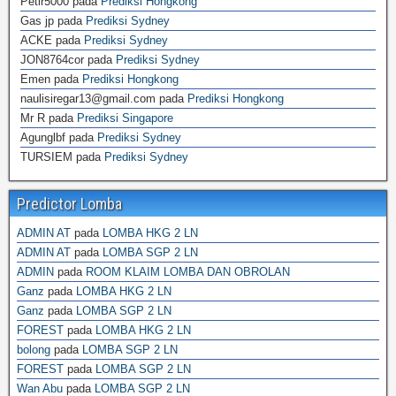
Petir5000
pada
Prediksi Hongkong
Gas jp
pada
Prediksi Sydney
ACKE
pada
Prediksi Sydney
JON8764cor
pada
Prediksi Sydney
Emen
pada
Prediksi Hongkong
naulisiregar13@gmail.com
pada
Prediksi Hongkong
Mr R
pada
Prediksi Singapore
Agunglbf
pada
Prediksi Sydney
TURSIEM
pada
Prediksi Sydney
Predictor Lomba
ADMIN AT
pada
LOMBA HKG 2 LN
ADMIN AT
pada
LOMBA SGP 2 LN
ADMIN
pada
ROOM KLAIM LOMBA DAN OBROLAN
Ganz
pada
LOMBA HKG 2 LN
Ganz
pada
LOMBA SGP 2 LN
FOREST
pada
LOMBA HKG 2 LN
bolong
pada
LOMBA SGP 2 LN
FOREST
pada
LOMBA SGP 2 LN
Wan Abu
pada
LOMBA SGP 2 LN