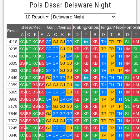
Pola Dasar Delaware Night
Besar/Kecil
Ganjil/Genap
Kmbng/Kmpis
Tengah/Tepi
Homo/Si
Result
A
C
K
E
A
C
K
E
D
T
B
D
T
B
D
T
4118
KC
KC
KC
BS
GP
GJ
GJ
GP
KP
tw
KB
TH
TP
TP
SL
HM
0235
KC
KC
KC
BS
GP
GP
GJ
GJ
KB
KB
KB
TP
TP
TH
HM
SL
4034
KC
KC
KC
KC
GP
GP
GJ
GP
KP
KB
KB
TH
TP
TH
HM
SL
6035
BS
KC
KC
BS
GP
GP
GJ
GJ
KP
KB
KB
TH
TP
TH
HM
SL
4093
KC
KC
BS
KC
GP
GP
GJ
GJ
KP
KB
KP
TH
TP
TP
HM
SL
3449
KC
KC
KC
BS
GJ
GP
GP
GJ
KB
tw
KB
TH
TH
TH
SL
HM
3359
KC
KC
BS
BS
GJ
GJ
GJ
GJ
tw
KB
KB
TH
TH
TH
HM
HM
6865
BS
BS
BS
BS
GP
GP
GP
GJ
KB
KP
KP
TH
TP
TH
HM
HM
8960
BS
BS
BS
KC
GP
GJ
GP
GP
KB
KP
KP
TP
TP
TH
SL
SL
2179
KC
KC
BS
BS
GP
GJ
GJ
GJ
KP
KB
KB
TP
TP
TP
SL
HM
7846
BS
BS
KC
BS
GJ
GP
GP
GP
KB
KP
KB
TP
TP
TH
SL
HM
7972
BS
BS
BS
KC
GJ
GJ
GJ
GP
KB
KP
KP
TP
TP
TH
HM
HM
7245
BS
KC
KC
BS
GJ
GP
GP
GJ
KP
KB
KB
TH
TP
TH
SL
HM
0840
KC
BS
KC
KC
GP
GP
GP
GP
KB
KP
KP
TP
TP
TH
HM
HM