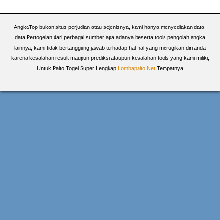
AngkaTop bukan situs perjudian atau sejenisnya, kami hanya menyediakan data-
data Pertogelan dari perbagai sumber apa adanya beserta tools pengolah angka
lainnya, kami tidak bertanggung jawab terhadap hal-hal yang merugikan diri anda
karena kesalahan result maupun prediksi ataupun kesalahan tools yang kami miliki,
Untuk Paito Togel Super Lengkap
Lombapaito.Net
Tempatnya