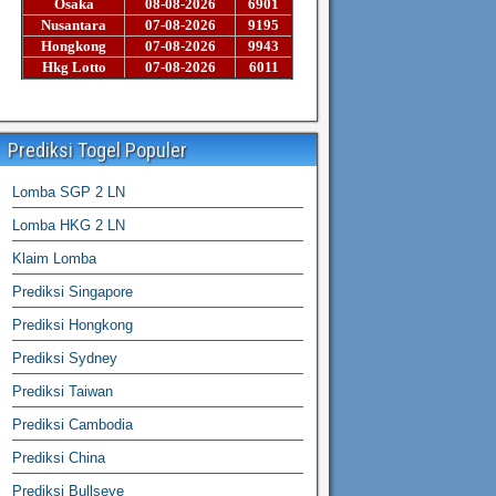
Prediksi Togel Populer
Lomba SGP 2 LN
Lomba HKG 2 LN
Klaim Lomba
Prediksi Singapore
Prediksi Hongkong
Prediksi Sydney
Prediksi Taiwan
Prediksi Cambodia
Prediksi China
Prediksi Bullseye