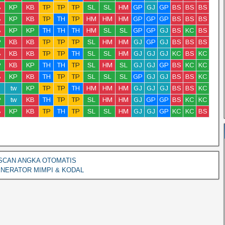
B
KP
KB
TP
TP
TP
SL
SL
HM
GP
GJ
GP
BS
BS
BS
B
KP
KB
TP
TH
TP
HM
HM
HM
GP
GP
GP
BS
BS
BS
B
KP
KP
TH
TH
TH
HM
SL
SL
GP
GP
GJ
BS
KC
BS
P
KB
KB
TP
TP
TP
SL
HM
HM
GJ
GP
GJ
BS
BS
BS
B
KB
KB
TP
TP
TH
SL
SL
HM
GJ
GJ
GJ
KC
BS
KC
P
KB
KP
TH
TH
TP
SL
HM
SL
GJ
GJ
GP
BS
KC
KC
B
KP
KB
TH
TP
TP
SL
SL
SL
GP
GJ
GJ
BS
BS
KC
tw
KP
TP
TP
TH
HM
HM
HM
GJ
GJ
GJ
BS
BS
KC
P
tw
KB
TH
TP
TP
SL
HM
HM
GJ
GP
GP
BS
KC
KC
B
KP
KB
TP
TH
TP
SL
SL
HM
GJ
GJ
GP
KC
KC
BS
SCAN ANGKA OTOMATIS
NERATOR MIMPI & KODAL