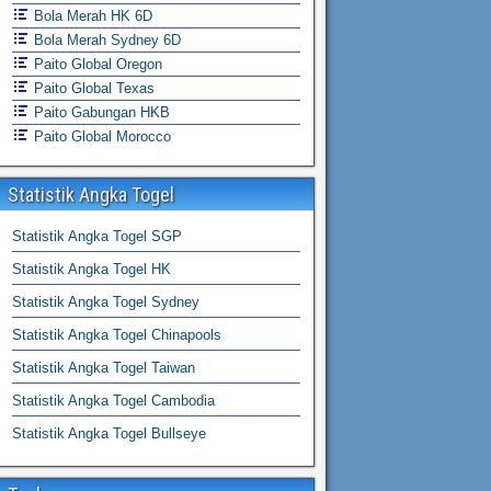
Bola Merah HK 6D
Bola Merah Sydney 6D
Paito Global Oregon
Paito Global Texas
Paito Gabungan HKB
Paito Global Morocco
Statistik Angka Togel
Statistik Angka Togel SGP
Statistik Angka Togel HK
Statistik Angka Togel Sydney
Statistik Angka Togel Chinapools
Statistik Angka Togel Taiwan
Statistik Angka Togel Cambodia
Statistik Angka Togel Bullseye