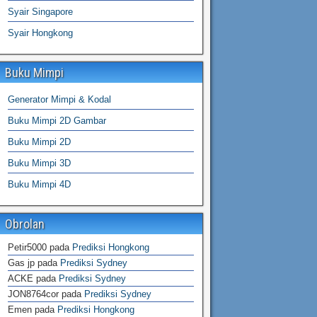
Syair Singapore
Syair Hongkong
Buku Mimpi
Generator Mimpi & Kodal
Buku Mimpi 2D Gambar
Buku Mimpi 2D
Buku Mimpi 3D
Buku Mimpi 4D
Obrolan
Petir5000
pada
Prediksi Hongkong
Gas jp
pada
Prediksi Sydney
ACKE
pada
Prediksi Sydney
JON8764cor
pada
Prediksi Sydney
Emen
pada
Prediksi Hongkong