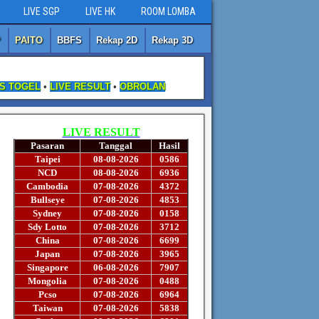
LIVE SGP
LIVE HK
ROOM LOMBA
P
PAITO
BBFS
Rekap 2D
Rekap 3D
S TOGEL
•
LIVE RESULT
•
OBROLAN