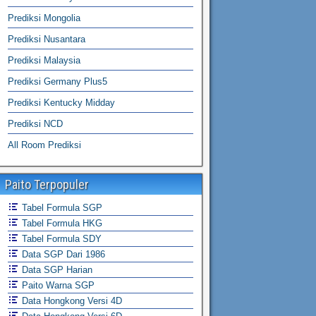
Prediksi Mongolia
Prediksi Nusantara
Prediksi Malaysia
Prediksi Germany Plus5
Prediksi Kentucky Midday
Prediksi NCD
All Room Prediksi
Paito Terpopuler
Tabel Formula SGP
Tabel Formula HKG
Tabel Formula SDY
Data SGP Dari 1986
Data SGP Harian
Paito Warna SGP
Data Hongkong Versi 4D