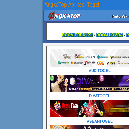
AngkaTop Aplikasi Togel
Paito Wa
ROOM PREDIKSI
•
ROOM LOMBA
•
P
AUDITOGEL
DIVATOGEL
ASEANTOGEL