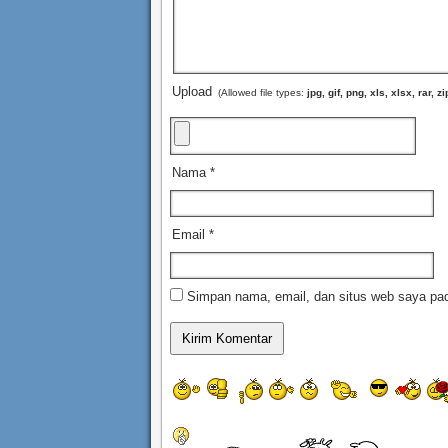
Upload
(Allowed file types:
jpg, gif, png, xls, xlsx, rar
Nama
*
Email
*
Simpan nama, email, dan situs web saya pad