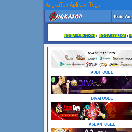
AngkaTop Aplikasi Togel
Paito Wa
ROOM PREDIKSI
•
ROOM LOMBA
•
P
AUDITOGEL
DIVATOGEL
ASEANTOGEL