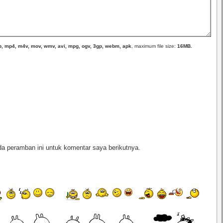
, zip, mp4, m4v, mov, wmv, avi, mpg, ogv, 3gp, webm, apk
, maximum file size:
16MB.
a peramban ini untuk komentar saya berikutnya.