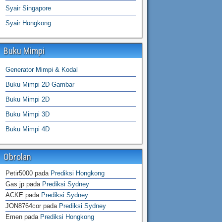
Syair Singapore
Syair Hongkong
Buku Mimpi
Generator Mimpi & Kodal
Buku Mimpi 2D Gambar
Buku Mimpi 2D
Buku Mimpi 3D
Buku Mimpi 4D
Obrolan
Petir5000
pada
Prediksi Hongkong
Gas jp
pada
Prediksi Sydney
ACKE
pada
Prediksi Sydney
JON8764cor
pada
Prediksi Sydney
Emen
pada
Prediksi Hongkong