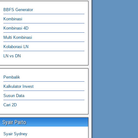
BBFS Generator
Kombinasi
Kombinasi 4D
Multi Kombinasi
Kolaborasi LN
LN vs DN
Pembalik
Kalkulator Invest
Susun Data
Cari 2D
Syair Paito
Syair Sydney