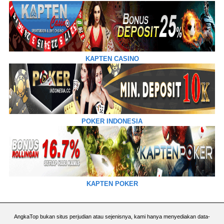
KAPTEN CASINO
POKER INDONESIA
KAPTEN POKER
AngkaTop bukan situs perjudian atau sejenisnya, kami hanya menyediakan data-