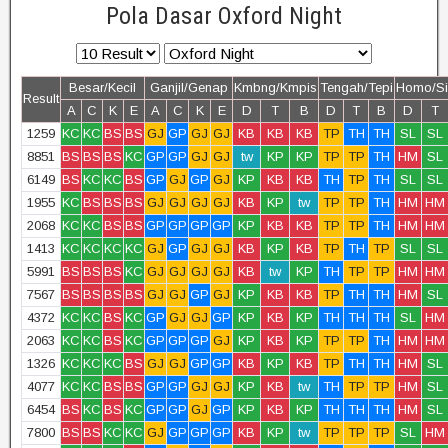
Pola Dasar Oxford Night
Besar/Kecil
Ganjil/Genap
Kmbng/Kmpis
Tengah/Tepi
Homo/Si
Result
A
C
K
E
A
C
K
E
D
T
B
D
T
B
D
T
1259
KC
KC
BS
BS
GJ
GP
GJ
GJ
KB
KB
KB
TP
TH
TH
SL
SL
8851
BS
BS
BS
KC
GP
GP
GJ
GJ
tw
KP
KP
TP
TP
TH
HM
SL
6149
BS
KC
KC
BS
GP
GJ
GP
GJ
KP
KB
KB
TH
TP
TH
SL
SL
1955
KC
BS
BS
BS
GJ
GJ
GJ
GJ
KB
KP
tw
TP
TP
TH
HM
HM
2068
KC
KC
BS
BS
GP
GP
GP
GP
KP
KB
KB
TP
TP
TH
HM
HM
1413
KC
KC
KC
KC
GJ
GP
GJ
GJ
KB
KP
KB
TP
TH
TP
SL
SL
5991
BS
BS
BS
KC
GJ
GJ
GJ
GJ
KB
tw
KP
TH
TP
TP
HM
HM
7567
BS
BS
BS
BS
GJ
GJ
GP
GJ
KP
KB
KB
TP
TH
TH
HM
SL
4372
KC
KC
BS
KC
GP
GJ
GJ
GP
KP
KB
KP
TH
TH
TH
SL
HM
2063
KC
KC
BS
KC
GP
GP
GP
GJ
KP
KB
KP
TP
TP
TH
HM
HM
1326
KC
KC
KC
BS
GJ
GJ
GP
GP
KB
KP
KB
TP
TH
TH
HM
SL
4077
KC
KC
BS
BS
GP
GP
GJ
GJ
KP
KB
tw
TH
TP
TP
HM
SL
6454
BS
KC
BS
KC
GP
GP
GJ
GP
KP
KB
KP
TH
TH
TH
HM
SL
7800
BS
BS
KC
KC
GJ
GP
GP
GP
KB
KP
tw
TP
TP
TP
SL
HM