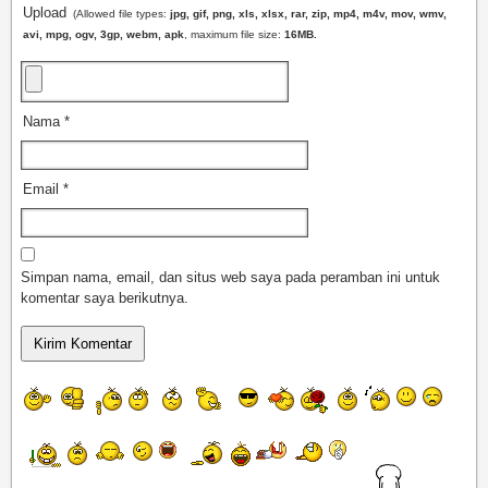
Upload
(Allowed file types:
jpg, gif, png, xls, xlsx, rar, zip, mp4, m4v, mov, wmv,
avi, mpg, ogv, 3gp, webm, apk
, maximum file size:
16MB.
Nama
*
Email
*
Simpan nama, email, dan situs web saya pada peramban ini untuk
komentar saya berikutnya.