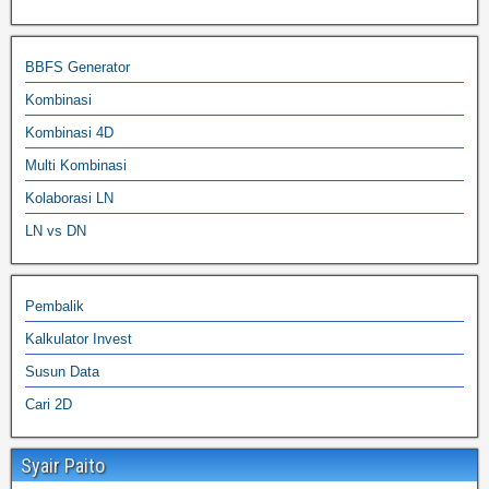
BBFS Generator
Kombinasi
Kombinasi 4D
Multi Kombinasi
Kolaborasi LN
LN vs DN
Pembalik
Kalkulator Invest
Susun Data
Cari 2D
Syair Paito