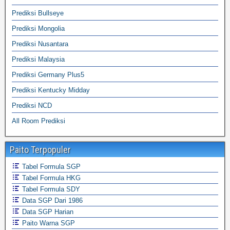
Prediksi Bullseye
Prediksi Mongolia
Prediksi Nusantara
Prediksi Malaysia
Prediksi Germany Plus5
Prediksi Kentucky Midday
Prediksi NCD
All Room Prediksi
Paito Terpopuler
Tabel Formula SGP
Tabel Formula HKG
Tabel Formula SDY
Data SGP Dari 1986
Data SGP Harian
Paito Warna SGP