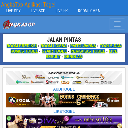
AngkaTop Aplikasi Togel
LIVE SDY
LIVE SGP
LIVE HK
ROOM LOMBA
JALAN PINTAS
ROOM PREDIKSI
•
ROOM LOMBA
•
PAITO WARNA
•
TOOLS DAN
RUMUS TOGEL
•
SYAIR TOGEL
•
PERKAKAS TOGEL
•
LIVE
RESULT
•
OBROLAN
AUDITOGEL
LIKETOGEL