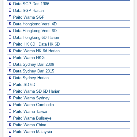
Data SGP Dari 1986
Data SGP Harian
Paito Warna SGP
Data Hongkong Versi 4D
Data Hongkong Versi 6D
Data Hongkong 6D Harian
Paito HK 6D | Data HK 6D
Paito Warna HK 6d Harian
Paito Warna HKG
Data Sydney Dari 2009
Data Sydney Dari 2015
Data Sydney Harian
Paito SD 6D
Paito Warna SD 6D Harian
Paito Warna Sydney
Paito Warna Cambodia
Paito Warna Taiwan
Paito Warna Bullseye
Paito Warna China
Paito Warna Malaysia