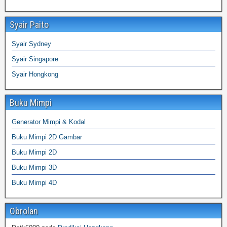
Syair Paito
Syair Sydney
Syair Singapore
Syair Hongkong
Buku Mimpi
Generator Mimpi & Kodal
Buku Mimpi 2D Gambar
Buku Mimpi 2D
Buku Mimpi 3D
Buku Mimpi 4D
Obrolan