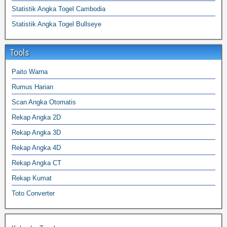
Statistik Angka Togel Cambodia
Statistik Angka Togel Bullseye
Tools
Paito Warna
Rumus Harian
Scan Angka Otomatis
Rekap Angka 2D
Rekap Angka 3D
Rekap Angka 4D
Rekap Angka CT
Rekap Kumat
Toto Converter