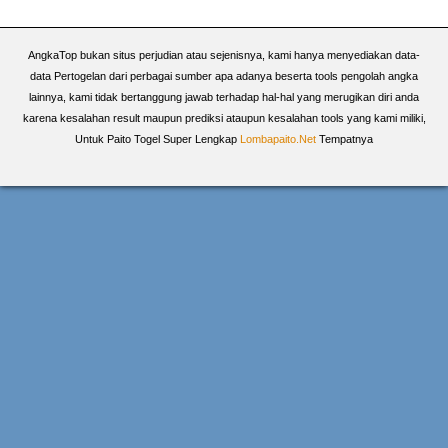
AngkaTop bukan situs perjudian atau sejenisnya, kami hanya menyediakan data-
data Pertogelan dari perbagai sumber apa adanya beserta tools pengolah angka
lainnya, kami tidak bertanggung jawab terhadap hal-hal yang merugikan diri anda
karena kesalahan result maupun prediksi ataupun kesalahan tools yang kami miliki,
Untuk Paito Togel Super Lengkap
Lombapaito.Net
Tempatnya