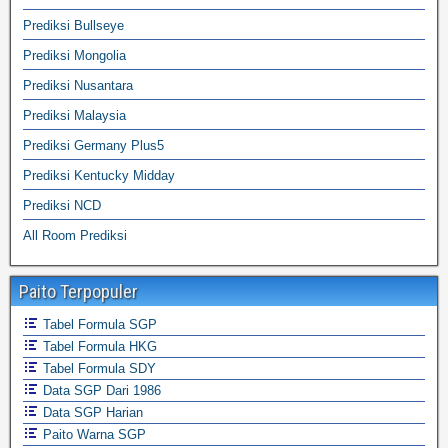
Prediksi Bullseye
Prediksi Mongolia
Prediksi Nusantara
Prediksi Malaysia
Prediksi Germany Plus5
Prediksi Kentucky Midday
Prediksi NCD
All Room Prediksi
Paito Terpopuler
Tabel Formula SGP
Tabel Formula HKG
Tabel Formula SDY
Data SGP Dari 1986
Data SGP Harian
Paito Warna SGP