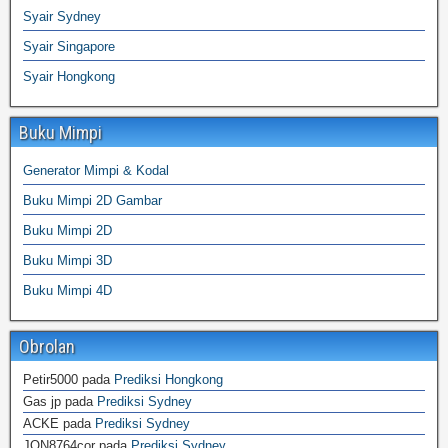
Syair Sydney
Syair Singapore
Syair Hongkong
Buku Mimpi
Generator Mimpi & Kodal
Buku Mimpi 2D Gambar
Buku Mimpi 2D
Buku Mimpi 3D
Buku Mimpi 4D
Obrolan
Petir5000
pada
Prediksi Hongkong
Gas jp
pada
Prediksi Sydney
ACKE
pada
Prediksi Sydney
JON8764cor
pada
Prediksi Sydney