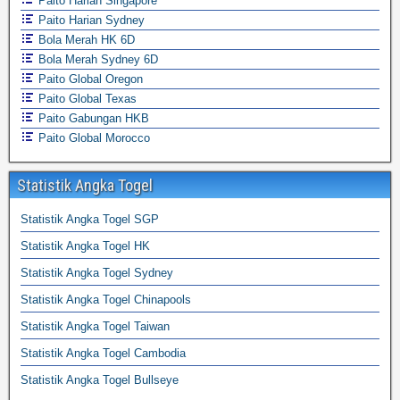
Paito Harian Singapore
Paito Harian Sydney
Bola Merah HK 6D
Bola Merah Sydney 6D
Paito Global Oregon
Paito Global Texas
Paito Gabungan HKB
Paito Global Morocco
Statistik Angka Togel
Statistik Angka Togel SGP
Statistik Angka Togel HK
Statistik Angka Togel Sydney
Statistik Angka Togel Chinapools
Statistik Angka Togel Taiwan
Statistik Angka Togel Cambodia
Statistik Angka Togel Bullseye