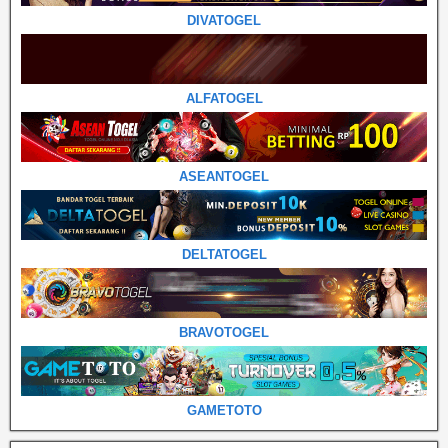
DIVATOGEL
ALFATOGEL
ASEANTOGEL
DELTATOGEL
BRAVOTOGEL
GAMETOTO