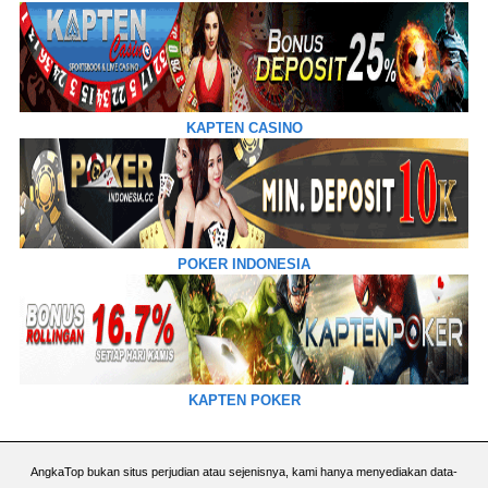
KAPTEN CASINO
POKER INDONESIA
KAPTEN POKER
AngkaTop bukan situs perjudian atau sejenisnya, kami hanya menyediakan data-