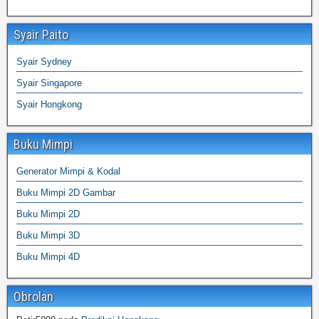
Syair Paito
Syair Sydney
Syair Singapore
Syair Hongkong
Buku Mimpi
Generator Mimpi & Kodal
Buku Mimpi 2D Gambar
Buku Mimpi 2D
Buku Mimpi 3D
Buku Mimpi 4D
Obrolan