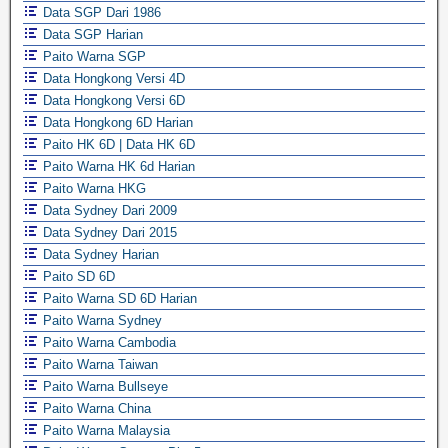
Data SGP Dari 1986
Data SGP Harian
Paito Warna SGP
Data Hongkong Versi 4D
Data Hongkong Versi 6D
Data Hongkong 6D Harian
Paito HK 6D | Data HK 6D
Paito Warna HK 6d Harian
Paito Warna HKG
Data Sydney Dari 2009
Data Sydney Dari 2015
Data Sydney Harian
Paito SD 6D
Paito Warna SD 6D Harian
Paito Warna Sydney
Paito Warna Cambodia
Paito Warna Taiwan
Paito Warna Bullseye
Paito Warna China
Paito Warna Malaysia