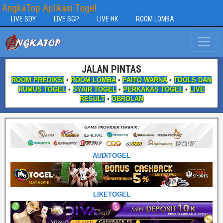
AngkaTop Aplikasi Togel
LIVE SDY
LIVE SGP
LIVE HK
ROOM LOMBA
JALAN PINTAS
ROOM PREDIKSI
•
ROOM LOMBA
•
PAITO WARNA
•
TOOLS DAN
RUMUS TOGEL
•
SYAIR TOGEL
•
PERKAKAS TOGEL
•
LIVE
RESULT
•
OBROLAN
AUDITOGEL
LIKETOGEL