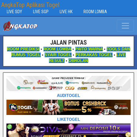
AngkaTop Aplikasi Togel
LIVE SDY
LIVE SGP
LIVE HK
ROOM LOMBA
JALAN PINTAS
ROOM PREDIKSI
•
ROOM LOMBA
•
PAITO WARNA
•
TOOLS DAN
RUMUS TOGEL
•
SYAIR TOGEL
•
PERKAKAS TOGEL
•
LIVE
RESULT
•
OBROLAN
AUDITOGEL
LIKETOGEL