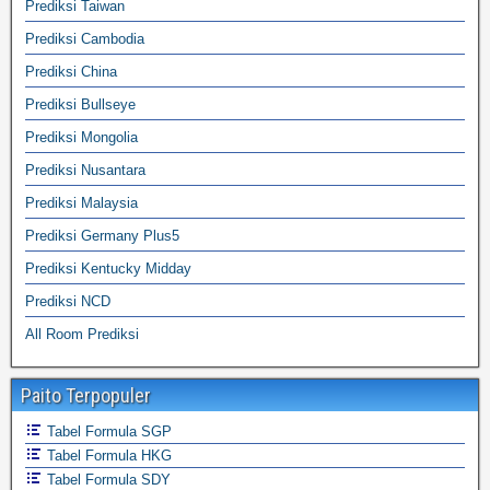
Prediksi Taiwan
Prediksi Cambodia
Prediksi China
Prediksi Bullseye
Prediksi Mongolia
Prediksi Nusantara
Prediksi Malaysia
Prediksi Germany Plus5
Prediksi Kentucky Midday
Prediksi NCD
All Room Prediksi
Paito Terpopuler
Tabel Formula SGP
Tabel Formula HKG
Tabel Formula SDY