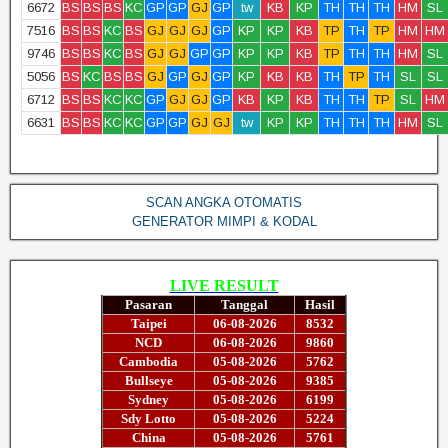
6672
BS
BS
BS
KC
GP
GP
GJ
GP
tw
KB
KP
TH
TH
TH
HM
SL
7516
BS
BS
KC
BS
GJ
GJ
GJ
GP
KP
KP
KB
TP
TH
TP
HM
HM
9746
BS
BS
KC
BS
GJ
GJ
GP
GP
KP
KP
KB
TP
TH
TH
HM
SL
5056
BS
KC
BS
BS
GJ
GP
GJ
GP
KP
KB
KB
TH
TP
TH
SL
SL
6712
BS
BS
KC
KC
GP
GJ
GJ
GP
KB
KP
KB
TH
TH
TP
SL
HM
6631
BS
BS
KC
KC
GP
GP
GJ
GJ
tw
KP
KP
TH
TH
TH
HM
SL
SCAN ANGKA OTOMATIS
GENERATOR MIMPI & KODAL