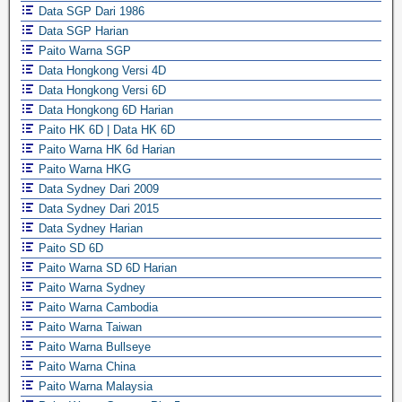
Data SGP Dari 1986
Data SGP Harian
Paito Warna SGP
Data Hongkong Versi 4D
Data Hongkong Versi 6D
Data Hongkong 6D Harian
Paito HK 6D | Data HK 6D
Paito Warna HK 6d Harian
Paito Warna HKG
Data Sydney Dari 2009
Data Sydney Dari 2015
Data Sydney Harian
Paito SD 6D
Paito Warna SD 6D Harian
Paito Warna Sydney
Paito Warna Cambodia
Paito Warna Taiwan
Paito Warna Bullseye
Paito Warna China
Paito Warna Malaysia