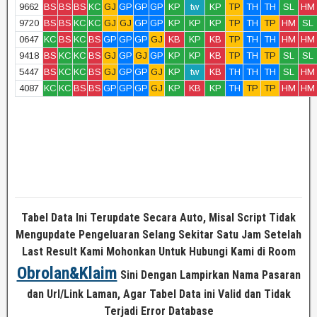
9662
BS
BS
BS
KC
GJ
GP
GP
GP
KP
tw
KP
TP
TH
TH
SL
HM
9720
BS
BS
KC
KC
GJ
GJ
GP
GP
KP
KP
KP
TP
TH
TP
HM
SL
0647
KC
BS
KC
BS
GP
GP
GP
GJ
KB
KP
KB
TP
TH
TH
HM
HM
9418
BS
KC
KC
BS
GJ
GP
GJ
GP
KP
KP
KB
TP
TH
TP
SL
SL
5447
BS
KC
KC
BS
GJ
GP
GP
GJ
KP
tw
KB
TH
TH
TH
SL
HM
4087
KC
KC
BS
BS
GP
GP
GP
GJ
KP
KB
KP
TH
TP
TP
HM
HM
Tabel Data Ini Terupdate Secara Auto, Misal Script Tidak
Mengupdate Pengeluaran Selang Sekitar Satu Jam Setelah
Last Result Kami Mohonkan Untuk Hubungi Kami di Room
Obrolan&Klaim
Sini Dengan Lampirkan Nama Pasaran
dan Url/Link Laman, Agar Tabel Data ini Valid dan Tidak
Terjadi Error Database