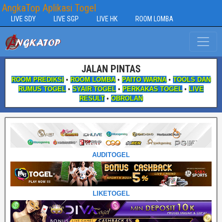
AngkaTop Aplikasi Togel
LIVE SDY
LIVE SGP
LIVE HK
ROOM LOMBA
JALAN PINTAS
ROOM PREDIKSI
•
ROOM LOMBA
•
PAITO WARNA
•
TOOLS DAN
RUMUS TOGEL
•
SYAIR TOGEL
•
PERKAKAS TOGEL
•
LIVE
RESULT
•
OBROLAN
AUDITOGEL
LIKETOGEL